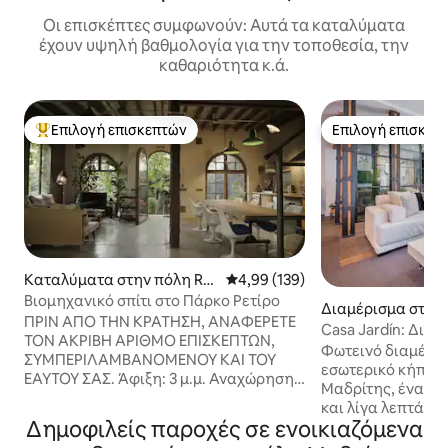
Οι επισκέπτες συμφωνούν: Αυτά τα καταλύματα
έχουν υψηλή βαθμολογία για την τοποθεσία, την
καθαριότητα κ.ά.
Επιλογή επισκεπτών
Επιλογή επισκεπ
Κορυφαία επιλογή επισκεπτών
Επιλογή επισκεπ
Καταλύματα στην πόλη Ret
Μέση βαθμολογία: 4,99 στα 5, 1
4,99 (139)
iro
Βιομηχανικό σπίτι στο Πάρκο Ρετίρο
Διαμέρισμα στην 
ΠΡΙΝ ΑΠΟ ΤΗΝ ΚΡΑΤΗΣΗ, ΑΝΑΦΕΡΕΤΕ
Casa Jardín: Δια
ΤΟΝ ΑΚΡΙΒΗ ΑΡΙΘΜΟ ΕΠΙΣΚΕΠΤΩΝ,
ακριβώς δίπλα στο
Φωτεινό διαμέρι
ΣΥΜΠΕΡΙΛΑΜΒΑΝΟΜΕΝΟΥ ΚΑΙ ΤΟΥ
εσωτερικό κήπο σ
ΕΑΥΤΟΥ ΣΑΣ. Άφιξη: 3 μ.μ. Αναχώρηση:
Μαδρίτης, ένα τε
12 μ.μ. ΣΗΜΑΝΤΙΚΟ: ΑΠΑΓΟΡΕΎΟΝΤΑΙ
και λίγα λεπτά με
ΤΑ ΠΆΡΤΙ. ΑΠΑΓΟΡΕΥΟΝΤΑΙ ΑΠΟΛΎΤΩΣ
Δημοφιλείς παροχές σε ενοικιαζόμενα
περισσότερα κορ
ΟΙ ΦΩΤΟΓΡΑΦΊΣΕΙΣ, ΤΑ ΓΥΡΙΣΜΆΤΑ ΓΙΑ
πόλης. Φιλοξενώντας έως και 6