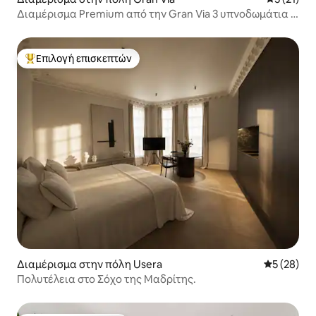
Διαμέρισμα Premium από την Gran Via 3 υπνοδωμάτια +
3,5 μπάνια
Επιλογή επισκεπτών
Κορυφαία επιλογή επισκεπτών
Διαμέρισμα στην πόλη Usera
Μέση βαθμο
5 (28)
Πολυτέλεια στο Σόχο της Μαδρίτης.