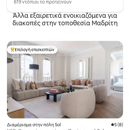
619 ντόπιοι το προτείνουν
Άλλα εξαιρετικά ενοικιαζόμενα για
διακοπές στην τοποθεσία Μαδρίτη
Επιλογή επισκεπτών
Κορυφαία επιλογή επισκεπτών
Διαμέρισμα στην πόλη Sol
Μέση βαθμ
5 (8)