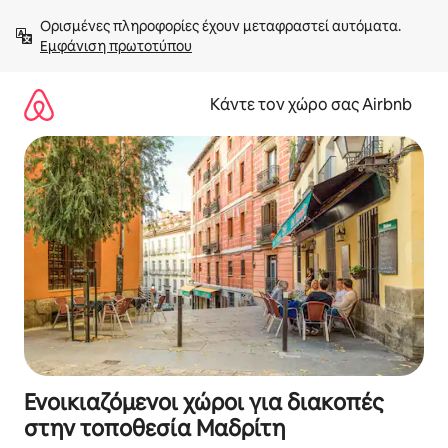
Μετάβαση
Ορισμένες πληροφορίες έχουν μεταφραστεί αυτόματα. 
στο
Εμφάνιση πρωτοτύπου
περιεχόμενο
Κάντε τον χώρο σας Airbnb
Ενοικιαζόμενοι χώροι για διακοπές
στην τοποθεσία Μαδρίτη