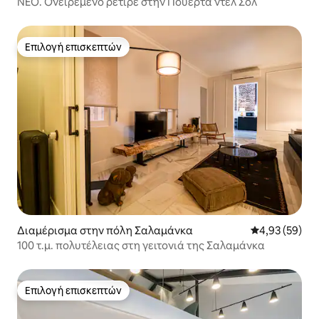
ΝΕΟ. Ονειρεμένο ρετιρέ στην Πουέρτα ντελ Σολ
Επιλογή επισκεπτών
Επιλογή επισκεπτών
Διαμέρισμα στην πόλη Σαλαμάνκα
Μέση βαθμολογ
4,93 (59)
100 τ.μ. πολυτέλειας στη γειτονιά της Σαλαμάνκα
Επιλογή επισκεπτών
Επιλογή επισκεπτών