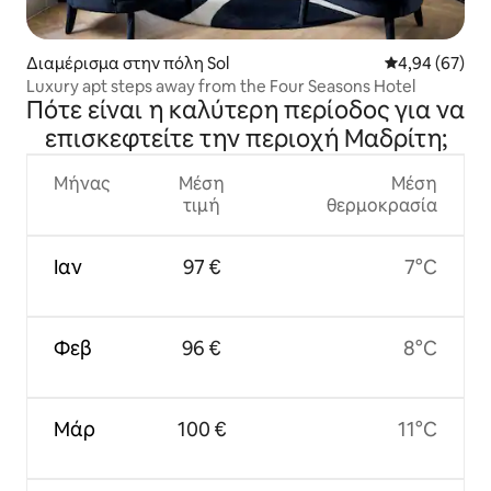
Διαμέρισμα στην πόλη Sol
Μέση βαθμολογ
4,94 (67)
Luxury apt steps away from the Four Seasons Hotel
Πότε είναι η καλύτερη περίοδος για να
επισκεφτείτε την περιοχή Μαδρίτη;
Μήνας
Μέση
Μέση
τιμή
θερμοκρασία
Ιαν
97 €
7°C
Φεβ
96 €
8°C
Μάρ
100 €
11°C