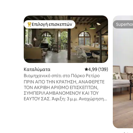
Επιλογή επισκεπτών
Superho
Κορυφαία επιλογή επισκεπτών
Superho
Καταλύματα
Μέση βαθμολογία: 4,99 
4,99 (139)
Βιομηχανικό σπίτι στο Πάρκο Ρετίρο
ΠΡΙΝ ΑΠΟ ΤΗΝ ΚΡΑΤΗΣΗ, ΑΝΑΦΕΡΕΤΕ
ΤΟΝ ΑΚΡΙΒΗ ΑΡΙΘΜΟ ΕΠΙΣΚΕΠΤΩΝ,
ΣΥΜΠΕΡΙΛΑΜΒΑΝΟΜΕΝΟΥ ΚΑΙ ΤΟΥ
ΕΑΥΤΟΥ ΣΑΣ. Άφιξη: 3 μ.μ. Αναχώρηση:
12 μ.μ. ΣΗΜΑΝΤΙΚΟ: ΑΠΑΓΟΡΕΎΟΝΤΑΙ
ΤΑ ΠΆΡΤΙ. ΑΠΑΓΟΡΕΥΟΝΤΑΙ ΑΠΟΛΎΤΩΣ
ΟΙ ΦΩΤΟΓΡΑΦΊΣΕΙΣ, ΤΑ ΓΥΡΙΣΜΆΤΑ ΓΙΑ
ΤΑΙΝΊΕΣ, ΔΙΑΦΗΜΊΣΕΙΣ, ΚΑΝΆΛΙΑ
YOUTUBE, VLOGS κ.λπ. ΒΑΣΙΚΆ
ΚΑΤΑΓΡΑΦΈΣ ΟΠΟΙΟΥΔΉΠΟΤΕ ΕΊΔΟΥΣ,