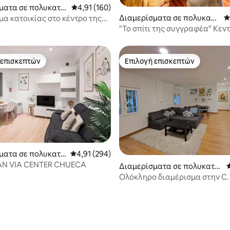
ματα σε πολυκατο
Μέση βαθμολογία: 4,91 στα 5, 160 κριτικές
4,91 (160)
στα 5, 128 κριτικές
Διαμερίσματα σε πολυκατο
Μ
μα κατοικίας στο κέντρο της
ικία
ς
"Το σπίτι της συγγραφέα" Κεντ
μοντέρνο διαμέρισμα.
 επισκεπτών
Επιλογή επισκεπτών
 επισκεπτών
Επιλογή επισκεπτών
ματα σε πολυκατο
Μέση βαθμολογία: 4,91 στα 5, 294 κριτικές
4,91 (294)
AN VIA CENTER CHUECA
Διαμερίσματα σε πολυκατοι
κία
Ολόκληρο διαμέρισμα στην C. 