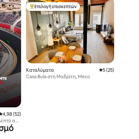
Επιλογή επισκεπτών
Κορυφαία επιλογή επισκεπτών
Καταλύματα
Μέση βαθμολογία: 
5 (25)
Casa Bula στη Μαδρίτη, Meco
Μέση βαθμολογία: 4,98 στα 5, 52 κριτικές
4,98 (52)
 λεπτό από
ισμό