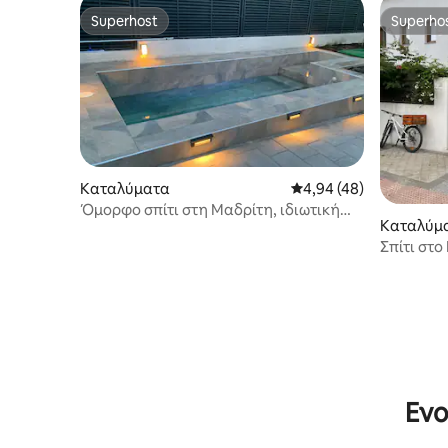
Superhost
Superho
Superhost
Superho
Καταλύματα
Μέση βαθμολογία: 4,94
4,94 (48)
Όμορφο σπίτι στη Μαδρίτη, ιδιωτική
Καταλύμ
πισίνα και το γκαράζ
Σπίτι στο
Ενο