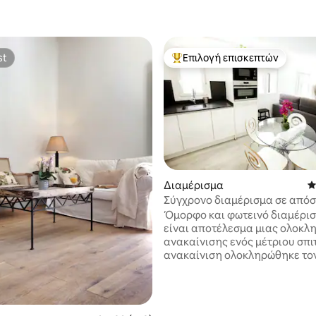
st
Επιλογή επισκεπτών
st
Κορυφαία επιλογή επισκεπτών
στα 5, 139 κριτικές
Διαμέρισμα
Μ
Σύγχρονο διαμέρισμα σε από
αναπνοής από την ιστορική π
Όμορφο και φωτεινό διαμέρι
είναι αποτέλεσμα μιας ολοκλ
ανακαίνισης ενός μέτριου σπιτι
ανακαίνιση ολοκληρώθηκε το
Οκτώβριο του 2021. Διαμέρισ
έχει σχεδιαστεί και διαμορφω
αποκλειστικά για τουριστική 
διαμέρισμα διαθέτει 2 υπνοδ