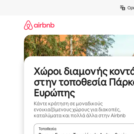
Μετάβαση
Ορι
στο
περιεχόμενο
Χώροι διαμονής κοντ
στην τοποθεσία Πάρκ
Ευρώπης
Κάντε κράτηση σε μοναδικούς
ενοικιαζόμενους χώρους για διακοπές,
καταλύματα και πολλά άλλα στην Airbnb
Τοποθεσία