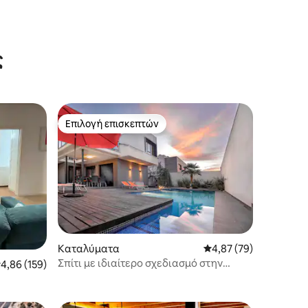
ς
Επιλογή επισκεπτών
Επιλογή επισκεπτών
Καταλύματα
Μέση βαθμολογία: 4,8
4,87 (79)
Σπίτι με ιδιαίτερο σχεδιασμό στην
έση βαθμολογία: 4,86 στα 5, 159 κριτικές
4,86 (159)
Γκουανταλαχάρα με ιδιωτική πισίνα