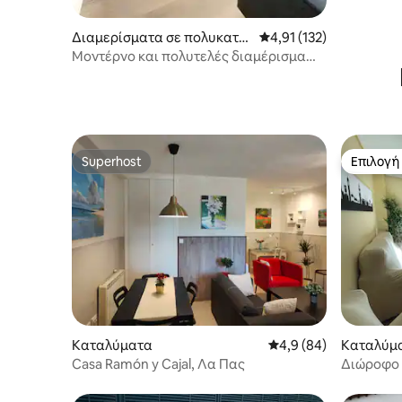
Διαμερίσματα σε πολυκατοι
Μέση βαθμολογία: 4,91 
4,91 (132)
κία
Μοντέρνο και πολυτελές διαμέρισμα
στο Μουσείο του Πράδο
Superhost
Επιλογή
Superhost
Επιλογή
Καταλύματα
Μέση βαθμολογία: 4,9
4,9 (84)
Καταλύμ
Casa Ramón y Cajal, Λα Πας
Διώροφο σ
de Cerva