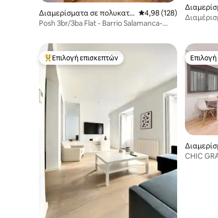
Διαμερίσ
Διαμερίσματα σε πολυκατο
Μέση βαθμολογία: 4,98 
4,98 (128)
ικία
Διαμέρισ
ικία στην πόλη Μαδρίτη
Posh 3br/3ba Flat - Barrio Salamanca-
Μαδρίτη
Great Κριτικές
Επιλογή επισκεπτών
Επιλογή
Κορυφαία επιλογή επισκεπτών
Επιλογή
Διαμερίσ
ικία
CHIC GR