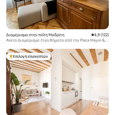
Διαμέρισμα στην πόλη Μαδρίτη
Μέση βαθμολο
4,9 (122)
Άνετο Διαμέρισμα Λίγα Βήματα από την Plaza Mayor &
Sol
Επιλογή επισκεπτών
Κορυφαία επιλογή επισκεπτών