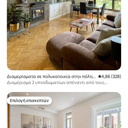
Διαμερίσματα σε πολυκατοικία στην πόλη
Μέση βαθμολογί
4,86 (328)
Μαδρίτη
Διαμέρισμα 2 υπνοδωματίων απέναντι από τους
Βασιλικούς Κήπους του Παλατιού
Επιλογή επισκεπτών
Επιλογή επισκεπτών