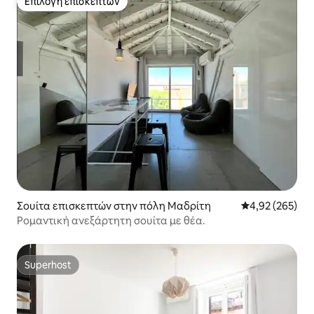
Επιλογή επισκεπτών
Επιλογή επισκεπτών
Σουίτα επισκεπτών στην πόλη Μαδρίτη
Μέση βαθμολογί
4,92 (265)
Ρομαντική ανεξάρτητη σουίτα με θέα.
Superhost
Superhost