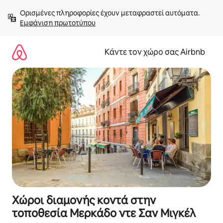
Μετάβαση
Ορισμένες πληροφορίες έχουν μεταφραστεί αυτόματα. 
στο
Εμφάνιση πρωτοτύπου
περιεχόμενο
Κάντε τον χώρο σας Airbnb
Χώροι διαμονής κοντά στην
τοποθεσία Μερκάδο ντε Σαν Μιγκέλ