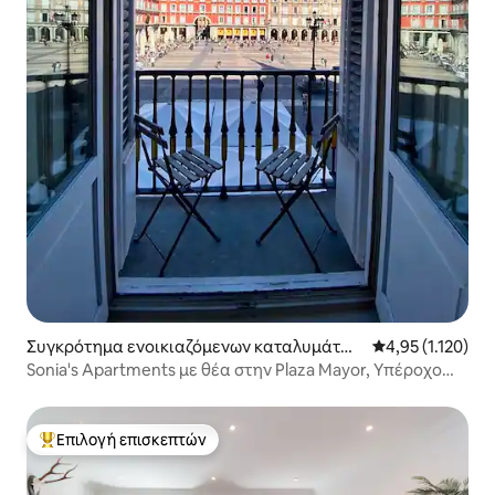
Συγκρότημα ενοικιαζόμενων καταλυμάτων
Μέση βαθμολογία
4,95 (1.120)
στην πόλη Μαδρίτη
Sonia's Apartments με θέα στην Plaza Mayor, Υπέροχο
στούντιο...
Επιλογή επισκεπτών
Κορυφαία επιλογή επισκεπτών