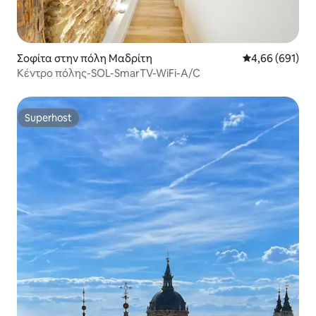
Σοφίτα στην πόλη Μαδρίτη
Μέση βαθμολογί
4,66 (691)
Κέντρο πόλης-SOL-SmarTV-WiFi-A/C
Superhost
Superhost