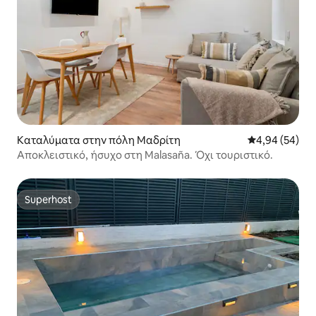
Καταλύματα στην πόλη Μαδρίτη
Μέση βαθμολογ
4,94 (54)
Αποκλειστικό, ήσυχο στη Malasaña. Όχι τουριστικό.
Superhost
Superhost