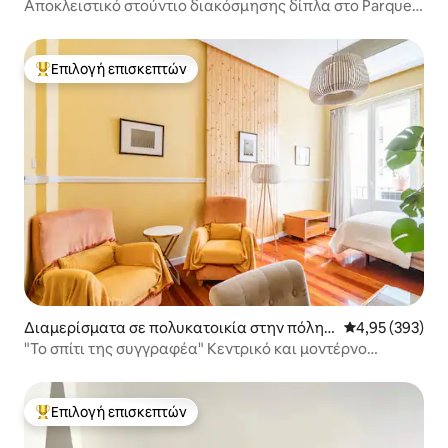
Μαδρίτη
Αποκλειστικό στούντιο διακόσμησης δίπλα στο Parque
de El Retiro
Επιλογή επισκεπτών
Κορυφαία επιλογή επισκεπτών
Διαμερίσματα σε πολυκατοικία στην πόλη
Μέση βαθμολογί
4,95 (393)
Μαδρίτη
"Το σπίτι της συγγραφέα" Κεντρικό και μοντέρνο
διαμέρισμα.
Επιλογή επισκεπτών
Κορυφαία επιλογή επισκεπτών