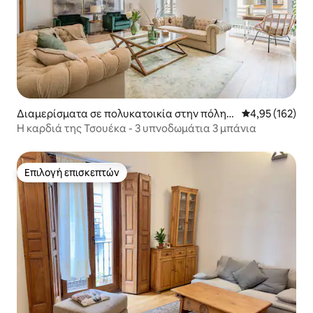
Διαμερίσματα σε πολυκατοικία στην πόλη
Μέση βαθμολογί
4,95 (162)
Μαδρίτη
Η καρδιά της Τσουέκα - 3 υπνοδωμάτια 3 μπάνια
Επιλογή επισκεπτών
Επιλογή επισκεπτών