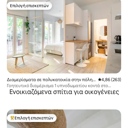
Επιλογή επισκεπτών
Επιλογή επισκεπτών
Διαμερίσματα σε πολυκατοικία στην πόλη
Μέση βαθμολογί
4,86 (263)
Μαδρίτη
Γοητευτικό διαμέρισμα 1 υπνοδωματίου κοντά στο
Ενοικιαζόμενα σπίτια για οικογένειες
Βασιλικό Παλάτι
Επιλογή επισκεπτών
Κορυφαία επιλογή επισκεπτών