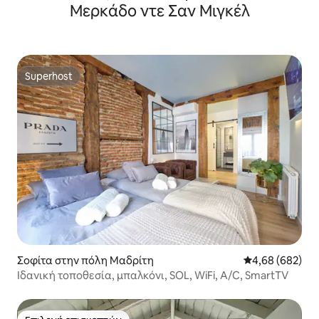
Μερκάδο ντε Σαν Μιγκέλ
Superhost
Superhost
Σοφίτα στην πόλη Μαδρίτη
Μέση βαθμολογί
4,68 (682)
Ιδανική τοποθεσία, μπαλκόνι, SOL, WiFi, A/C, SmartTV