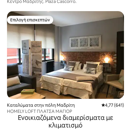
Κέντρο Μαδρίτης. Plaza Cascorro.
Επιλογή επισκεπτών
Επιλογή επισκεπτών
Καταλύματα στην πόλη Μαδρίτη
Μέση βαθμολογί
4,77 (641)
HOMELY LOFT ΠΛΑΤΣΑ ΜΑΓΙΟΡ
Ενοικιαζόμενα διαμερίσματα με
κλιματισμό