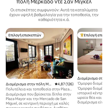
πόλη Μερκάδο ντε Σαν Μιγκέλ
Οι επισκέπτες συμφωνούν: Αυτά τα καταλύματα
έχουν υψηλή βαθμολογία για την τοποθεσία, την
καθαριότητα κ.ά.
Επιλογή επισκεπτών
Επιλογή επισκ
Επιλογή επισκεπτών
Κορυφαία επιλογ
Διαμέρισμα στην
δρίτη
Όμορφο διαμέρισμ
Διαμέρισμα στην πόλη Μα
Μέση βαθμολογία: 4,87 στα 5, 1
4,87 (126)
Mayor
Όμορφο διαμέρισ
δρίτη
Πολυτέλεια και τοποθεσία στην Plaza
ιστορικό κέντρο 
Mayor
Διαμέρισμα που βρίσκεται δίπλα στην
ωραία θέα και άπ
Plaza Mayor και την Mercado de San
διαμέρισμα είναι
Miguel, σε κεντρική περιοχή με καλές
για μια άνετη δια
συγκοινωνιακές συνδέσεις. Διαθέτει 2