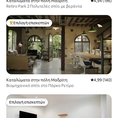
Καταλύματα στην πόλη Μαδρίτη
Μέση βαθμολογί
4,94 (196)
Retiro Park 2 Πολυτελές σπίτι με βεράντα
Επιλογή επισκεπτών
Κορυφαία επιλογή επισκεπτών
Καταλύματα στην πόλη Μαδρίτη
Μέση βαθμολογί
4,99 (140)
Βιομηχανικό σπίτι στο Πάρκο Ρετίρο
Επιλογή επισκεπτών
Επιλογή επισκεπτών