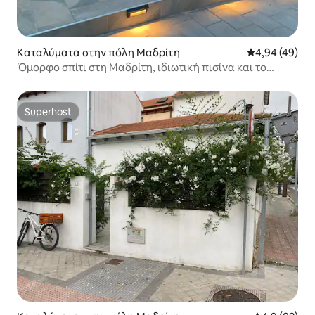
Καταλύματα στην πόλη Μαδρίτη
Μέση βαθμολογ
4,94 (49)
Όμορφο σπίτι στη Μαδρίτη, ιδιωτική πισίνα και το
γκαράζ
Superhost
Superhost