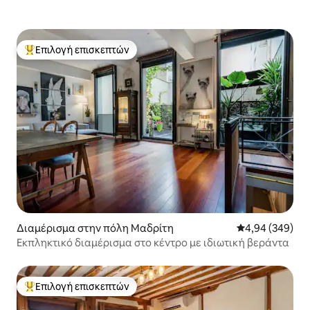
Επιλογή επισκεπτών
Κορυφαία επιλογή επισκεπτών
Διαμέρισμα στην πόλη Μαδρίτη
Μέση βαθμολογί
4,94 (349)
Εκπληκτικό διαμέρισμα στο κέντρο με ιδιωτική βεράντα
Επιλογή επισκεπτών
Κορυφαία επιλογή επισκεπτών