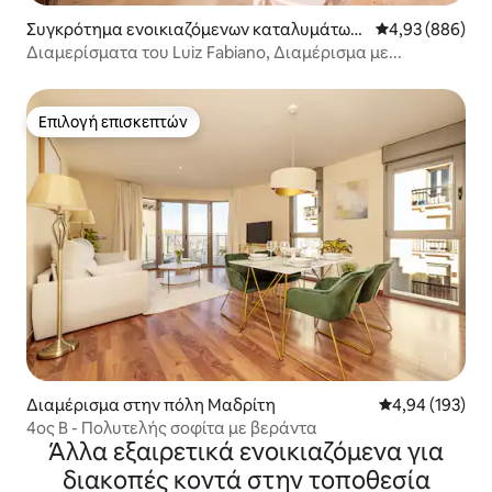
Συγκρότημα ενοικιαζόμενων καταλυμάτων
Μέση βαθμολογί
4,93 (886)
στην πόλη Μαδρίτη
Διαμερίσματα του Luiz Fabiano, Διαμέρισμα με...
Επιλογή επισκεπτών
Επιλογή επισκεπτών
Διαμέρισμα στην πόλη Μαδρίτη
Μέση βαθμολογί
4,94 (193)
4ος Β - Πολυτελής σοφίτα με βεράντα
Άλλα εξαιρετικά ενοικιαζόμενα για
διακοπές κοντά στην τοποθεσία