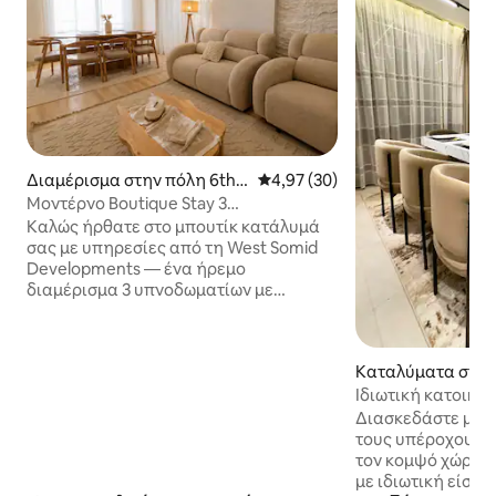
Διαμέρισμα στην πόλη 6th o
Μέση βαθμολογία: 4,97 στα 5, 
4,97 (30)
f October City
Μοντέρνο Boutique Stay 3
υπνοδωματίων κοντά στο Mall of Arabia
Καλώς ήρθατε στο μπουτίκ κατάλυμά
/7
σας με υπηρεσίες από τη West Somid
Developments — ένα ήρεμο
διαμέρισμα 3 υπνοδωματίων με
επαγγελματική διαχείριση,
σχεδιασμένο για οικογένειες,
επαγγελματίες και διαμονές
Καταλύματα στην
μεγαλύτερης διάρκειας στο 6 October.
χ Ζάγιεντ
Απολαύστε 5G Wi-Fi, τηλεοράσεις
Ιδιωτική κατοικία
smart, καθίσματα στο μπαλκόνι,
Διασκεδάστε με ό
εξοπλισμένη κουζίνα και μοντέρνους,
τους υπέροχους φ
άνετους εσωτερικούς χώρους. Οι
τον κομψό χώρο. Γ
επισκέπτες απολαμβάνουν επίσης ένα
με ιδιωτική είσοδ