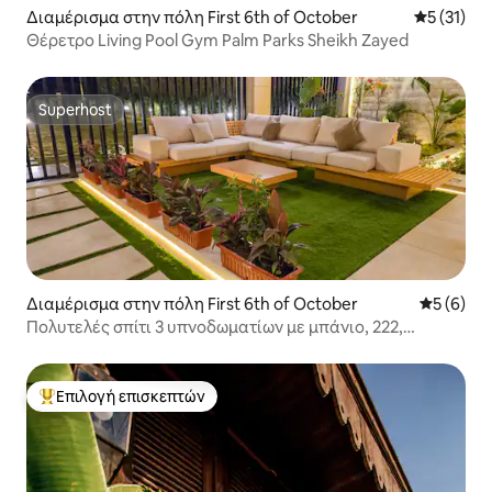
Διαμέρισμα στην πόλη First 6th of October
Μέση βαθμ
5 (31)
Θέρετρο Living Pool Gym Palm Parks Sheikh Zayed
Superhost
Superhost
Διαμέρισμα στην πόλη First 6th of October
Μέση βαθμ
5 (6)
Πολυτελές σπίτι 3 υπνοδωματίων με μπάνιο, 222,
ιδιωτικός κήπος σε κομψή περιοχή
Επιλογή επισκεπτών
Κορυφαία επιλογή επισκεπτών