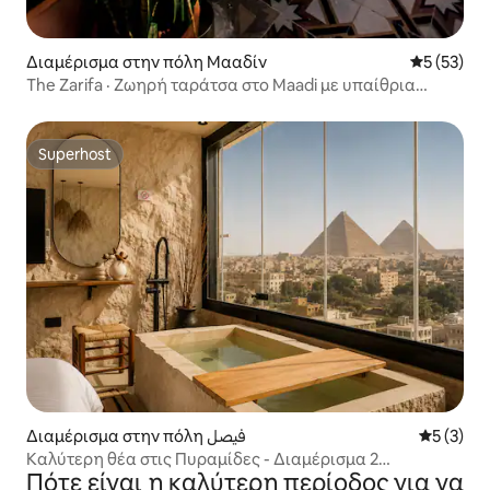
Διαμέρισμα στην πόλη Μααδίν
Μέση βαθμο
5 (53)
The Zarifa · Ζωηρή ταράτσα στο Maadi με υπαίθρια
μπανιέρα
Superhost
Superhost
Διαμέρισμα στην πόλη فيصل
Μέση βαθμ
5 (3)
Καλύτερη θέα στις Πυραμίδες - Διαμέρισμα 2
Πότε είναι η καλύτερη περίοδος για να
υπνοδωματίων