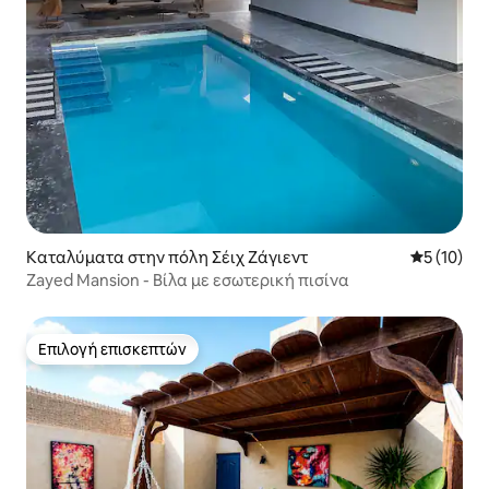
Καταλύματα στην πόλη Σέιχ Ζάγιεντ
Μέση βαθμο
5 (10)
Zayed Mansion - Βίλα με εσωτερική πισίνα
Επιλογή επισκεπτών
Επιλογή επισκεπτών