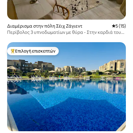
Διαμέρισμα στην πόλη Σέιχ Ζάγιεντ
Μέση βαθμ
5 (15)
Περίβολος 3 υπνοδωματίων με θύρα - Στην καρδιά του
Sheikh Zayed
Επιλογή επισκεπτών
Κορυφαία επιλογή επισκεπτών