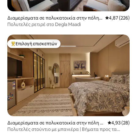
Διαμερίσματα σε πολυκατοικία στην πόλη E
Μέση βαθμολογί
4,87 (226)
G
Πολυτελές ρετιρέ στο Degla Maadi
Επιλογή επισκεπτών
Κορυφαία επιλογή επισκεπτών
Διαμερίσματα σε πολυκατοικία στην πόλη Al
Μέση βαθμολογ
4,93 (28)
Mintaqah as Sādisah
Πολυτελές στούντιο με μπανιέρα | Βήματα προς τα
αστέρια της πόλης