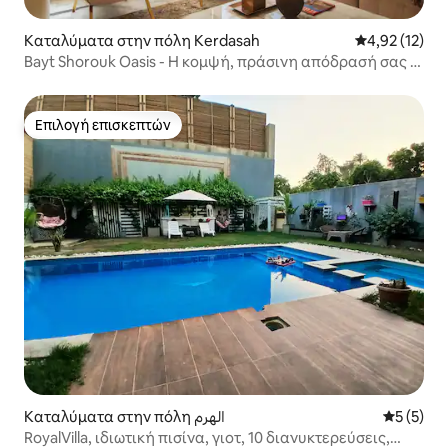
Καταλύματα στην πόλη Kerdasah
Μέση βαθμολο
4,92 (12)
Bayt Shorouk Oasis - Η κομψή, πράσινη απόδρασή σας -
Nesty
Επιλογή επισκεπτών
Επιλογή επισκεπτών
Καταλύματα στην πόλη الهرم
Μέση βαθμ
5 (5)
RoyalVilla, ιδιωτική πισίνα, γιοτ, 10 διανυκτερεύσεις,