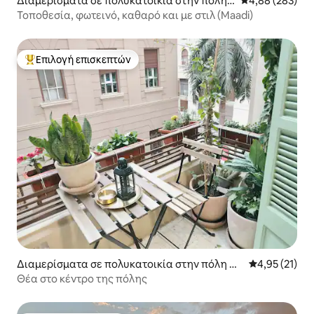
Διαμερίσματα σε πολυκατοικία στην πόλη
Μέση βαθμολογί
4,88 (283)
Maadi as Sarayat Al Gharbeyah
Τοποθεσία, φωτεινό, καθαρό και με στιλ (Maadi)
Επιλογή επισκεπτών
Κορυφαία επιλογή επισκεπτών
Διαμερίσματα σε πολυκατοικία στην πόλη قس
Μέση βαθμολο
4,95 (21)
م عابدين
Θέα στο κέντρο της πόλης