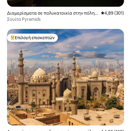
Διαμερίσματα σε πολυκατοικία στην πόλη
Μέση βαθμολογί
4,89 (301)
Nazlet El-Semman
Σουίτα Pyramids
Επιλογή επισκεπτών
Κορυφαία επιλογή επισκεπτών