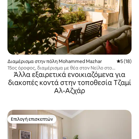
Διαμέρισμα στην πόλη Mohammed Mazhar
Μέση βαθμο
5 (18)
15ος όροφος, διαμέρισμα με θέα στον Νείλο στο
Άλλα εξαιρετικά ενοικιαζόμενα για
Ζαμαλέκ
διακοπές κοντά στην τοποθεσία Τζαμί
Αλ-Αζχάρ
Επιλογή επισκεπτών
Επιλογή επισκεπτών