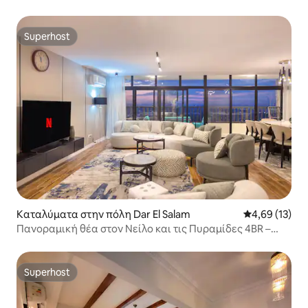
κοντά στο GEM
Superhost
Superhost
Καταλύματα στην πόλη Dar El Salam
Μέση βαθμολογ
4,69 (13)
Πανοραμική θέα στον Νείλο και τις Πυραμίδες 4BR –
Maadi
Superhost
Superhost