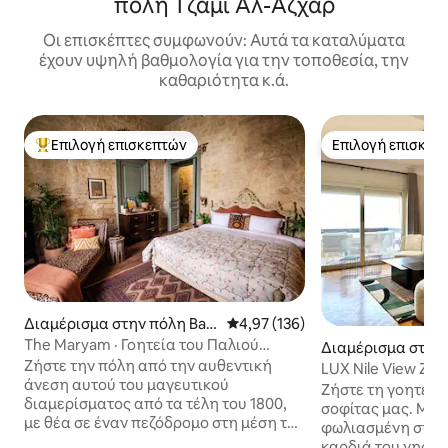
πόλη Τζαμί Αλ-Αζχάρ
Οι επισκέπτες συμφωνούν: Αυτά τα καταλύματα
έχουν υψηλή βαθμολογία για την τοποθεσία, την
καθαριότητα κ.ά.
Επιλογή επισκεπτών
Επιλογή επισκεπ
Κορυφαία επιλογή επισκεπτών
Επιλογή επισκεπ
Διαμέρισμα στην πόλη Bab
Μέση βαθμολογία: 4,97 στα 5, 1
4,97 (136)
Al Louq
The Maryam · Γοητεία του Παλιού
Διαμέρισμα στην 
Κόσμου στο κέντρο του Καΐρου
Ζήστε την πόλη από την αυθεντική
abalayah
LUX Nile View Zam
άνεση αυτού του μαγευτικού
Ζήστε τη γοητεία
διαμερίσματος από τα τέλη του 1800,
σοφίτας μας. Μια ευχάριστη όαση
με θέα σε έναν πεζόδρομο στη μέση του
φωλιασμένη στην
πολυσύχναστου κέντρου του Καΐρου.
καρδιά του νησιο