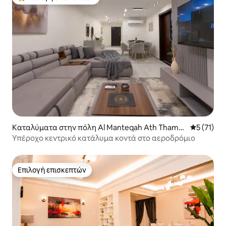
Κορυφαία επιλογή επισκεπτών
Καταλύματα στην πόλη Al Manteqah Ath Thame
Μέση βαθμ
5 (71)
nah
Υπέροχο κεντρικό κατάλυμα κοντά στο αεροδρόμιο
Επιλογή επισκεπτών
Επιλογή επισκεπτών