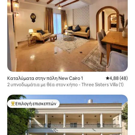
Καταλύματα στην πόλη New Cairo 1
Μέση βαθμολογ
4,88 (48)
2 υπνοδωμάτια με θέα στον κήπο - Three Sisters Villa (1)
Επιλογή επισκεπτών
Κορυφαία επιλογή επισκεπτών