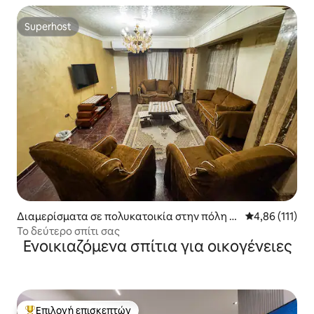
Superhost
Superhost
Διαμερίσματα σε πολυκατοικία στην πόλη M
Μέση βαθμολογ
4,86 (111)
it Akaba
Το δεύτερο σπίτι σας
Ενοικιαζόμενα σπίτια για οικογένειες
Επιλογή επισκεπτών