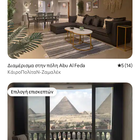
Διαμέρισμα στην πόλη Abu Al Feda
Μέση βαθμο
5 (14)
ΚάιροΠολίταΝ-Ζαμαλέκ
Επιλογή επισκεπτών
Επιλογή επισκεπτών