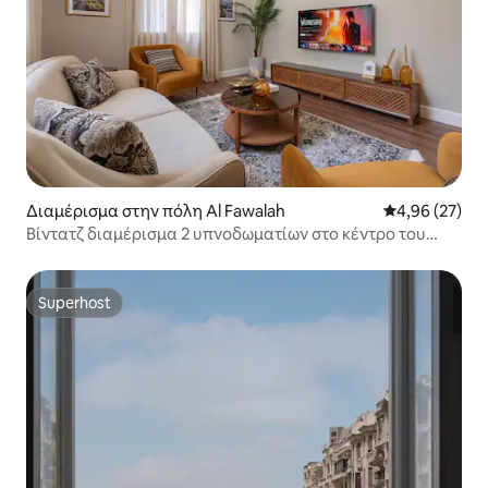
Διαμέρισμα στην πόλη Al Fawalah
Μέση βαθμολογ
4,96 (27)
Βίντατζ διαμέρισμα 2 υπνοδωματίων στο κέντρο του
Καΐρου, ιδανικό για να εξερευνήσετε την πόλη
Superhost
Superhost