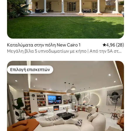
Καταλύματα στην πόλη New Cairo 1
Μέση βαθμολογ
4,96 (28)
Μεγάλη βίλα 5 υπνοδωματίων με κήπο | Από την 5Α στο
Νέο Κάιρο
Επιλογή επισκεπτών
Επιλογή επισκεπτών