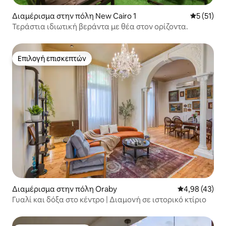
Διαμέρισμα στην πόλη New Cairo 1
Μέση βαθμ
5 (51)
Τεράστια ιδιωτική βεράντα με θέα στον ορίζοντα.
Επιλογή επισκεπτών
Επιλογή επισκεπτών
Διαμέρισμα στην πόλη Oraby
Μέση βαθμολογ
4,98 (43)
Γυαλί και δόξα στο κέντρο | Διαμονή σε ιστορικό κτίριο