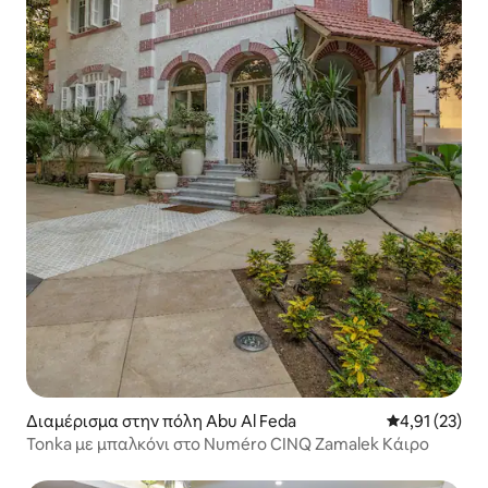
Διαμέρισμα στην πόλη Abu Al Feda
Μέση βαθμολο
4,91 (23)
Tonka με μπαλκόνι στο Numéro CINQ Zamalek Κάιρο