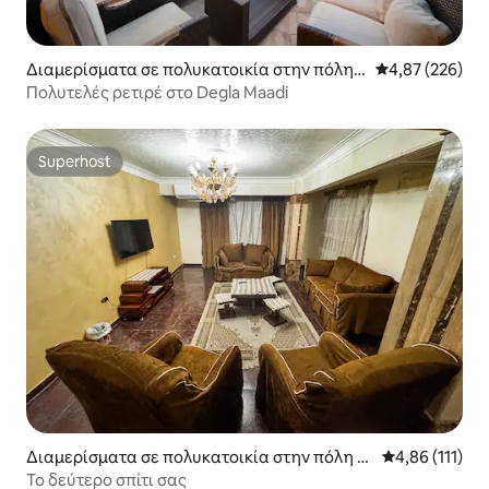
Διαμερίσματα σε πολυκατοικία στην πόλη E
Μέση βαθμολογί
4,87 (226)
G
Πολυτελές ρετιρέ στο Degla Maadi
Superhost
Superhost
Διαμερίσματα σε πολυκατοικία στην πόλη M
Μέση βαθμολογ
4,86 (111)
it Akaba
Το δεύτερο σπίτι σας