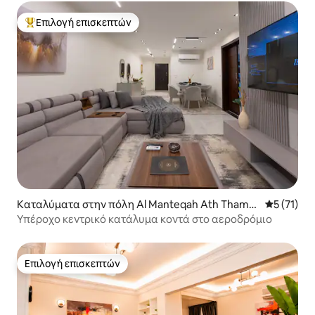
Επιλογή επισκεπτών
Κορυφαία επιλογή επισκεπτών
Καταλύματα στην πόλη Al Manteqah Ath Thame
Μέση βαθμ
5 (71)
nah
Υπέροχο κεντρικό κατάλυμα κοντά στο αεροδρόμιο
Επιλογή επισκεπτών
Επιλογή επισκεπτών