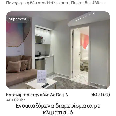
Πανοραμική θέα στον Νείλο και τις Πυραμίδες 4BR –
Maadi
Superhost
Superhost
Καταλύματα στην πόλη Ad Doqi A
Μέση βαθμολο
4,81 (37)
AB L02 1br
Ενοικιαζόμενα διαμερίσματα με
κλιματισμό