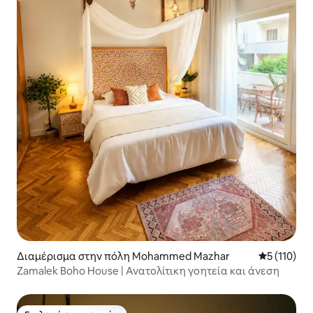
Διαμέρισμα στην πόλη Mohammed Mazhar
Μέση βαθμο
5 (110)
Zamalek Boho House | Ανατολίτικη γοητεία και άνεση