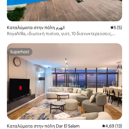
Καταλύματα στην πόλη الهرم
Μέση βαθμ
5 (5)
RoyalVilla, ιδιωτική πισίνα, γιοτ, 10 διανυκτερεύσεις,
κοντά στο GEM
Superhost
Superhost
Καταλύματα στην πόλη Dar El Salam
Μέση βαθμολογ
4,69 (13)