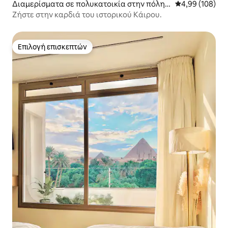
Διαμερίσματα σε πολυκατοικία στην πόλη E
Μέση βαθμολογί
4,99 (108)
l-Darb El-Ahmar
Ζήστε στην καρδιά του ιστορικού Κάιρου.
Επιλογή επισκεπτών
Επιλογή επισκεπτών