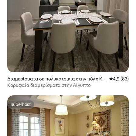
Διαμερίσματα σε πολυκατοικία στην πόλη Kaf
Μέση βαθμολο
4,9 (83)
r Nassar
Κορυφαία διαμερίσματα στην Αίγυπτο
Superhost
Superhost