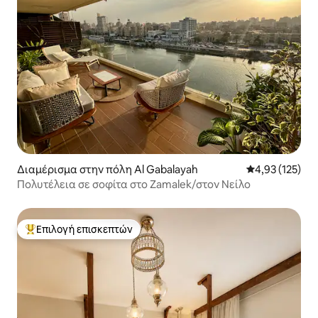
Διαμέρισμα στην πόλη Al Gabalayah
Μέση βαθμολογί
4,93 (125)
Πολυτέλεια σε σοφίτα στο Zamalek/στον Νείλο
Επιλογή επισκεπτών
Κορυφαία επιλογή επισκεπτών