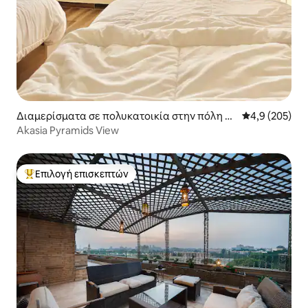
Διαμερίσματα σε πολυκατοικία στην πόλη N
Μέση βαθμολογ
4,9 (205)
azlet El-Semman
Akasia Pyramids View
Επιλογή επισκεπτών
Κορυφαία επιλογή επισκεπτών