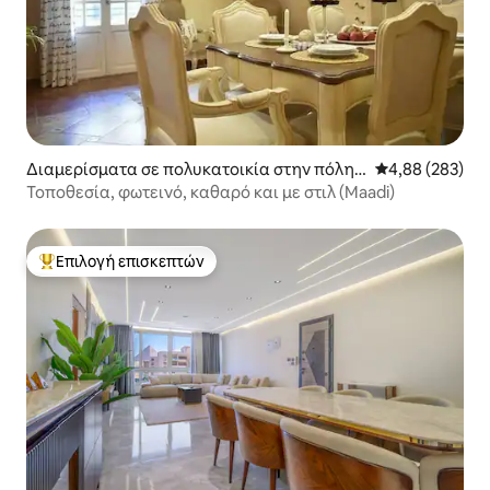
Διαμερίσματα σε πολυκατοικία στην πόλη
Μέση βαθμολογί
4,88 (283)
Maadi as Sarayat Al Gharbeyah
Τοποθεσία, φωτεινό, καθαρό και με στιλ (Maadi)
Επιλογή επισκεπτών
Κορυφαία επιλογή επισκεπτών