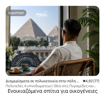
Superhost
Superhost
Διαμερίσματα σε πολυκατοικία στην πόλη El
Μέση βαθμολογ
4,92 (77)
haram
Πολυτελές 4 υπνοδωματίων | Θέα στις Πυραμίδες και
Ενοικιαζόμενα σπίτια για οικογένειες
στο Μεγάλο Αιγυπτιακό Μουσείο