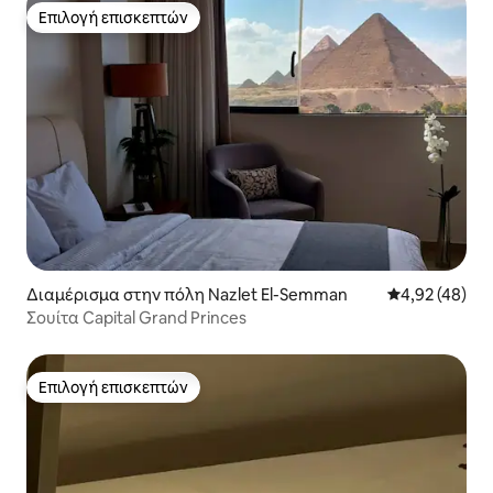
Επιλογή επισκεπτών
Επιλογή επισκεπτών
Διαμέρισμα στην πόλη Nazlet El-Semman
Μέση βαθμολογ
4,92 (48)
Σουίτα Capital Grand Princes
Επιλογή επισκεπτών
Επιλογή επισκεπτών