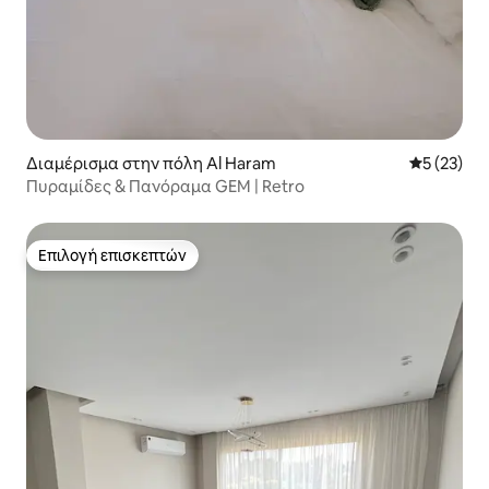
Διαμέρισμα στην πόλη Al Haram
Μέση βαθμο
5 (23)
Πυραμίδες & Πανόραμα GEM | Retro
Επιλογή επισκεπτών
Επιλογή επισκεπτών