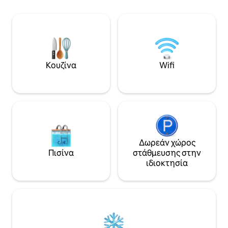
πραγματικό άνετο σπίτι,
(οικοδεσπότης) και (επισκέπτης) χωρίς
υπαλλήλους (Αντιμετωπίζουμε τους
επισκέπτες μας με ειλικρίνεια ως
φίλους, όχι μόνο ως επισκέπτες.
Μπορούμε να διαχειριστούμε την
Κουζίνα
Wifi
παραλαβή και την παράδοση από και
προς το αεροδρόμιο, αν θέλετε.
Μπορείτε επίσης να ζητήσετε
προτάσεις .
Δωρεάν χώρος
Πισίνα
στάθμευσης στην
ιδιοκτησία