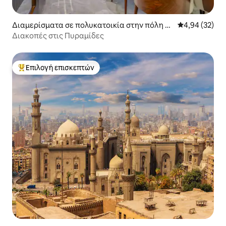
Διαμερίσματα σε πολυκατοικία στην πόλη Al
Μέση βαθμολογ
4,94 (32)
Haram
Διακοπές στις Πυραμίδες
Επιλογή επισκεπτών
Κορυφαία επιλογή επισκεπτών