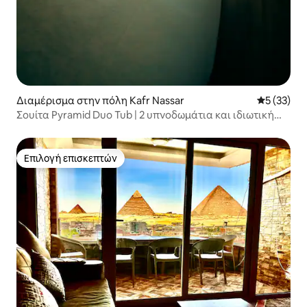
Διαμέρισμα στην πόλη Kafr Nassar
Μέση βαθμο
5 (33)
Σουίτα Pyramid Duo Tub | 2 υπνοδωμάτια και ιδιωτική
ταράτσα
Επιλογή επισκεπτών
Επιλογή επισκεπτών