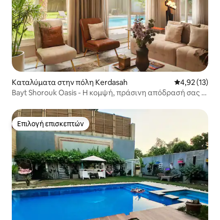
Καταλύματα στην πόλη Kerdasah
Μέση βαθμολο
4,92 (13)
Bayt Shorouk Oasis - Η κομψή, πράσινη απόδρασή σας -
Nesty
Επιλογή επισκεπτών
Επιλογή επισκεπτών