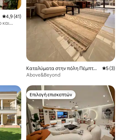
Μέση βαθμολογία: 4,9 στα 5, 41 κριτικές
4,9 (41)
ο και
Καταλύματα στην πόλη Πέμπτη
Μέση βαθμολογία:
5 (3)
Συγκέντρωση
Above&Beyond
Επιλογή επισκεπτών
Επιλογή επισκεπτών