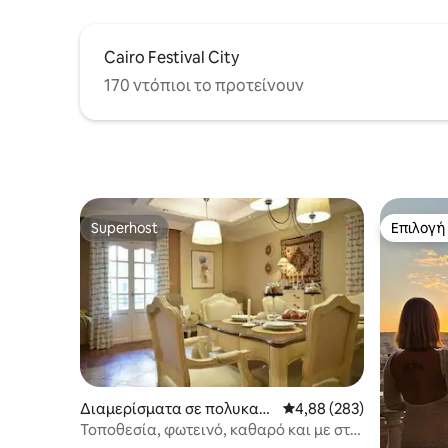
Cairo Festival City
170 ντόπιοι το προτείνουν
Superhost
Επιλογή
Superhost
Επιλογή
Διαμερίσματα σε πολυκατο
Μέση βαθμολογία: 4,88 
4,88 (283)
ικία στην πόλη Μααδίν
Τοποθεσία, φωτεινό, καθαρό και με στιλ