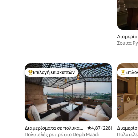
(Maadi)
Διαμερίσ
οικία στη
Σουίτα P
emman
Επιλογή επισκεπτών
Επιλο
Κορυφαία επιλογή επισκεπτών
Κορυφαί
Διαμερίσματα σε πολυκατο
Μέση βαθμολογία: 4,87 
4,87 (226)
Διαμερίσ
ικία στην πόλη Μααδίν
κία στην 
Πολυτελές ρετιρέ στο Degla Maadi
Πολυτελές