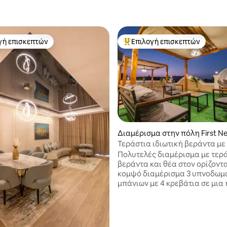
γή επισκεπτών
Επιλογή επισκεπτών
α επιλογή επισκεπτών
Κορυφαία επιλογή επισκεπτών
Διαμέρισμα στην πόλη First N
w Cairo Qism
Τεράστια ιδιωτική βεράντα με
ορίζοντα.
Πολυτελές διαμέρισμα με τερ
βεράντα και θέα στον ορίζοντα Έν
κομψό διαμέρισμα 3 υπνοδωμα
μπάνιων με 4 κρεβάτια σε μια
κλειστή κοινότητα. Απολαύστε
τεράστια ιδιωτική βεράντα στ
ταράτσα με θέα στον ορίζοντα
στα 5, 118 κριτικές
πινγκ πονγκ, ποδοσφαιράκι,