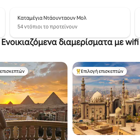
Καταμέγια Ντάουνταουν Μολ
54 ντόπιοι το προτείνουν
Ενοικιαζόμενα διαμερίσματα με wifi
 επισκεπτών
Επιλογή επισκεπτών
 επισκεπτών
Κορυφαία επιλογή επισκεπτών
στα 5, 283 κριτικές