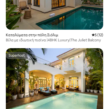
Καταλύματα στην πόλη Σιόλιμ
Μέση βαθμ
5 (12)
Βίλα με ιδιωτική πισίνα |4BHK Luxury|The Juliet Balcony
Superhost
Superhost