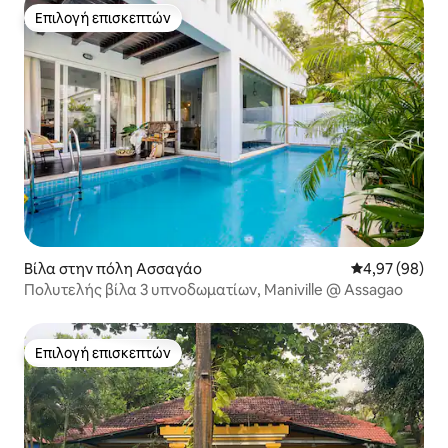
Επιλογή επισκεπτών
Επιλογή επισκεπτών
Βίλα στην πόλη Ασσαγάο
Μέση βαθμολογ
4,97 (98)
Πολυτελής βίλα 3 υπνοδωματίων, Maniville @ Assagao
Επιλογή επισκεπτών
Επιλογή επισκεπτών