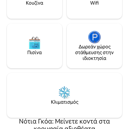
απολαμβάνετε τα 
και τη νυχτερινή ζωή της Γκόα,
Κουζίνα
Wifi
ήχους του κήπου 
απολαμβάνοντας έτσι τις καλύτερες
από τους φοίνικε
πτυχές δύο κόσμων. Ιδανικό για
λικνίζονται.
επισκέπτες που θέλουν μια ήσυχη
διαμονή χωρίς να απέχουν πολύ από τα
πάντα.
Δωρεάν χώρος
Πισίνα
στάθμευσης στην
ιδιοκτησία
Κλιματισμός
Νότια Γκόα: Μείνετε κοντά στα
κορυφαία αξιοθέατα