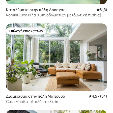
Καταλύματα στην πόλη Ασσαγάο
Μέση βαθμ
5 (3)
Romini Luxe Βίλα 3 υπνοδωματίων με ιδιωτική πισίνα|15
λεπτά για την παραλία Ozran
Επιλογή επισκεπτών
Επιλογή επισκεπτών
Διαμέρισμα στην πόλη Μαπουσά
Μέση βαθμολογ
4,97 (34)
Casa Manika - Διπλό στο Siolim