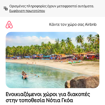
Μετάβαση
Ορισμένες πληροφορίες έχουν μεταφραστεί αυτόματα. 
στο
Εμφάνιση πρωτοτύπου
περιεχόμενο
Κάντε τον χώρο σας Airbnb
Ενοικιαζόμενοι χώροι για διακοπές
στην τοποθεσία Νότια Γκόα