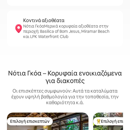
Κοντινά αξιοθέατα
Νότια ΓκόαΜερικά κορυφαία αξιοθέατα στην
περιοχή: Basilica of Bom Jesus, Miramar Beach
και LPK Waterfront Club
Νότια Γκόα – Κορυφαία ενοικιαζόμενα
για διακοπές
Οι επισκέπτες συμφωνούν: Αυτά τα καταλύματα
έχουν υψηλή βαθμολογία για την τοποθεσία, την
καθαριότητα κ.ά.
Επιλογή επισκεπτών
Επιλογή επισκ
Επιλογή επισκεπτών
Κορυφαία επιλογ