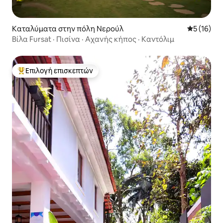
Καταλύματα στην πόλη Νερούλ
Μέση βαθμο
5 (16)
Βίλα Fursat · Πισίνα · Αχανής κήπος · Καντόλιμ
Επιλογή επισκεπτών
Κορυφαία επιλογή επισκεπτών