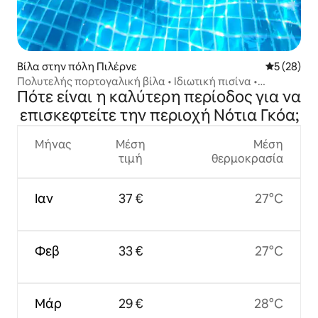
Βίλα στην πόλη Πιλέρνε
Μέση βαθμο
5 (28)
Πολυτελής πορτογαλική βίλα • Ιδιωτική πισίνα •
Πότε είναι η καλύτερη περίοδος για να
Candolim
επισκεφτείτε την περιοχή Νότια Γκόα;
Μήνας
Μέση
Μέση
τιμή
θερμοκρασία
Ιαν
37 €
27°C
Φεβ
33 €
27°C
Μάρ
29 €
28°C