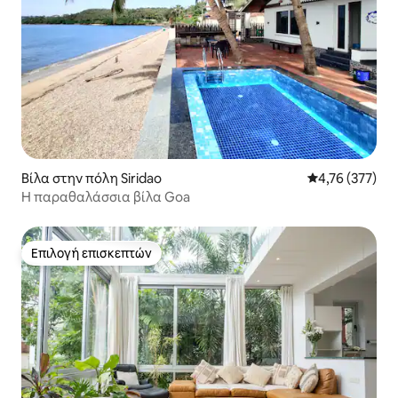
Βίλα στην πόλη Siridao
Μέση βαθμολογί
4,76 (377)
Η παραθαλάσσια βίλα Goa
Επιλογή επισκεπτών
Επιλογή επισκεπτών