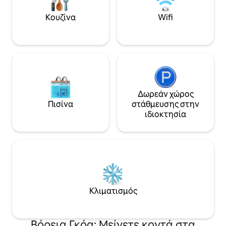
και τη νυχτερινή 
αυτοκίνητο από το Μόρτζιμ, το Ασβέμ,
απολαμβάνοντας έ
το Καντολίμ και το Μπάγκα, αυτή η
Κουζίνα
Wifi
πτυχές δύο κόσμων
φωτεινή βίλα βρίσκεται σε ένα
επισκέπτες που θ
αποκλειστικό περιφραγμένο
διαμονή χωρίς να
συγκρότημα, με 24ωρη ασφάλεια,
πάντα.
ιδιωτική πισίνα και βεράντα με θέα
στον λόφο στη Βόρεια Γκόα!
Δωρεάν χώρος
Πισίνα
στάθμευσης στην
ιδιοκτησία
Κλιματισμός
Βόρεια Γκόα: Μείνετε κοντά στα