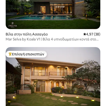
Βίλα στην πόλη Ασσαγάο
Μέση βαθμολογ
4,97 (38)
Mar Selva by Koala V1 | Βίλα 4 υπνοδωματίων κοντά στο
Thalassa
Επιλογή επισκεπτών
Κορυφαία επιλογή επισκεπτών