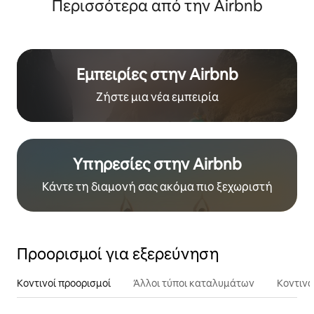
Περισσότερα από την Airbnb
Εμπειρίες στην Airbnb
Ζήστε μια νέα εμπειρία
Υπηρεσίες στην Airbnb
Κάντε τη διαμονή σας ακόμα πιο ξεχωριστή
Προορισμοί για εξερεύνηση
Κοντινοί προορισμοί
Άλλοι τύποι καταλυμάτων
Κοντινά