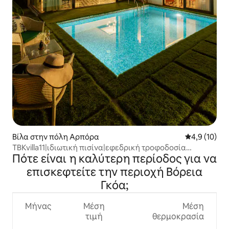
Βίλα στην πόλη Αρπόρα
Μέση βαθμολ
4,9 (10)
TBKvilla11|ιδιωτική πισίνα|εφεδρική τροφοδοσία
Πότε είναι η καλύτερη περίοδος για να
inverter|επιστάτης
επισκεφτείτε την περιοχή Βόρεια
Γκόα;
Μήνας
Μέση
Μέση
τιμή
θερμοκρασία