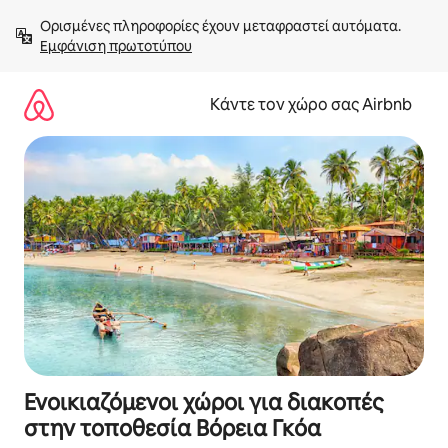
Μετάβαση
Ορισμένες πληροφορίες έχουν μεταφραστεί αυτόματα. 
στο
Εμφάνιση πρωτοτύπου
περιεχόμενο
Κάντε τον χώρο σας Airbnb
Ενοικιαζόμενοι χώροι για διακοπές
στην τοποθεσία Βόρεια Γκόα