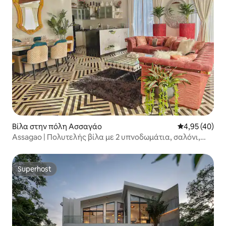
Βίλα στην πόλη Ασσαγάο
Μέση βαθμολογ
4,95 (40)
Assagao | Πολυτελής βίλα με 2 υπνοδωμάτια, σαλόνι,
κουζίνα και πισίνα
Superhost
Superhost