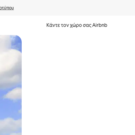
οτύπου
Κάντε τον χώρο σας Airbnb
α την εξερευνήσετε με την αφή ή να τη σύρετε με τα δάχτυλα.