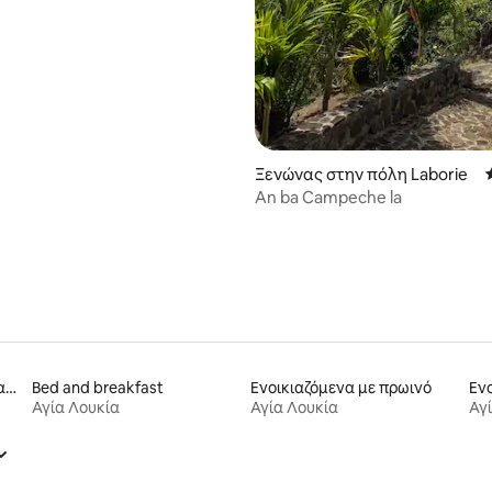
Ξενώνας στην πόλη Laborie
An ba Campeche la
Ενοικιαζόμενα διαμερίσματα
Bed and breakfast
Ενοικιαζόμενα με πρωινό
Αγία Λουκία
Αγία Λουκία
Αγ