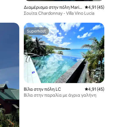
Διαμέρισμα στην πόλη Marig
Μέση βαθμολογία: 4,9
4,91 (45)
ot Bay
Σουίτα Chardonnay - Villa Vino Lucia
Superhost
Superhost
Βίλα στην πόλη LC
Μέση βαθμολογία: 4,9
4,91 (45)
Βίλα στην παραλία με άγρια γαλήνη