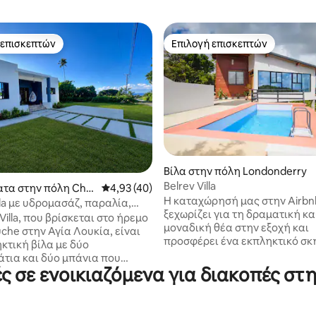
 επισκεπτών
Επιλογή επισκεπτών
 επισκεπτών
Επιλογή επισκεπτών
Βίλα στην πόλη Londonderry
 στα 5, 65 κριτικές
Belrev Villa
τα στην πόλη Choi
Μέση βαθμολογία: 4,93 στα 5, 40 κριτικές
4,93 (40)
Η καταχώρησή μας στην Airbn
la με υδρομασάζ, παραλία,
ξεχωρίζει για τη δραματική κα
ο, Piton, λασπόλουτρο
Villa, που βρίσκεται στο ήρεμο
μοναδική θέα στην εξοχή και
che στην Αγία Λουκία, είναι
προσφέρει ένα εκπληκτικό σκη
κτική βίλα με δύο
τη διαμονή σας. Είτε πίνετε τ
τια και δύο μπάνια που
σας καφέ είτε απολαμβάνετε 
 σε ενοικιαζόμενα για διακοπές στ
ι σύγχρονες ανέσεις και τη
βραδινό ποτήρι κρασί, το τοπί
ου νησιού. Μόλις 20 λεπτά
αφήσει με δέος. Η γαλήνια α
ιεθνές Αεροδρόμιο Hewanorra,
και ο ρουστίκ σχεδιασμός το 
 σε ιδανική τοποθεσία 5-20