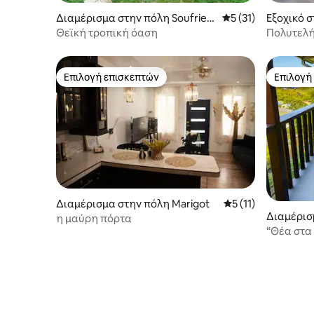
Διαμέρισμα στην πόλη Soufrier
Μέση βαθμολογία: 5
5 (31)
Εξοχικό σ
e
Θεϊκή τροπική όαση
Πολυτελή
Περπατήσ
Επιλογή επισκεπτών
Επιλογή
Επιλογή επισκεπτών
Επιλογή
Διαμέρισμα στην πόλη Marigot
Μέση βαθμολογία: 5
5 (11)
Διαμέρισ
η μαύρη πόρτα
e
“Θέα στα 
Ρομαντικ