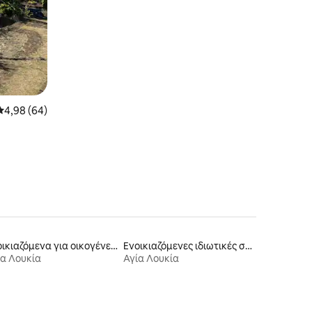
Μέση βαθμολογία: 4,98 στα 5, 64 κριτικές
4,98 (64)
Ενοικιαζόμενα για οικογένειες
Ενοικιαζόμενες ιδιωτικές σουίτες
ία Λουκία
Αγία Λουκία