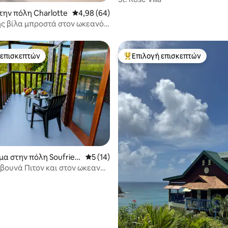
 στα 5, 31 κριτικές
την πόλη Charlotte
Μέση βαθμολογία: 4,98 στα 5, 64 κριτικές
4,98 (64)
ς βίλα μπροστά στον ωκεανό -
τε μέχρι την παραλία
 επισκεπτών
Επιλογή επισκεπτών
 επισκεπτών
Κορυφαία επιλογή επισκεπτών
 στα 5, 11 κριτικές
μα στην πόλη Soufrier
Μέση βαθμολογία: 5 στα 5, 14 κριτικές
5 (14)
βουνά Πιτον και στον ωκεανό |
ό καταφύγιο με μπαλκόνι”