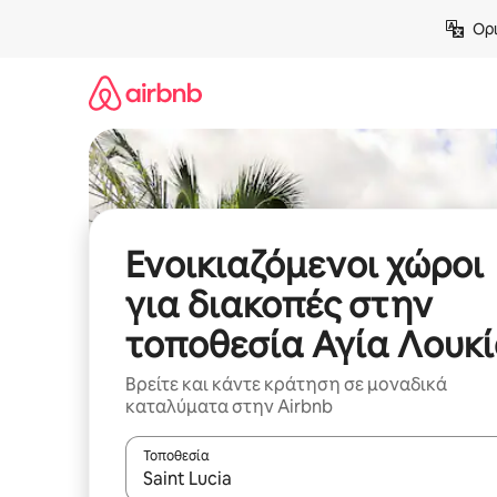
Μετάβαση
Ορι
στο
περιεχόμενο
Ενοικιαζόμενοι χώροι
για διακοπές στην
τοποθεσία Αγία Λουκ
Βρείτε και κάντε κράτηση σε μοναδικά
καταλύματα στην Airbnb
Τοποθεσία
Όταν τα αποτελέσματα είναι διαθέσιμα, μπορείτ