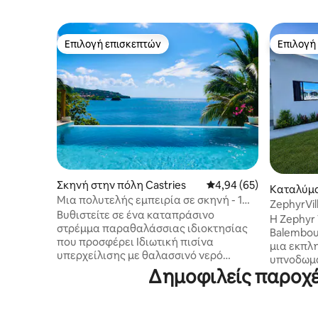
Επιλογή επισκεπτών
Επιλογή
Επιλογή επισκεπτών
Επιλογή
Σκηνή στην πόλη Castries
Μέση βαθμολογία: 4,94
4,94 (65)
Καταλύμα
Μια πολυτελής εμπειρία σε σκηνή - 1
seul
ZephyrVil
κρεβάτι και πισίνα
Βυθιστείτε σε ένα καταπράσινο
φθινόπωρ
Η Zephyr 
στρέμμα παραθαλάσσιας ιδιοκτησίας
Balembou
που προσφέρει Ιδιωτική πισίνα
μια εκπλη
υπερχείλισης με θαλασσινό νερό
υπνοδωμά
Ρομαντική σκηνή σαφάρι (*μόνο 2 στην
Δημοφιλείς παροχές
προσφέρε
ιδιοκτησία) Ντους κήπου Εξωτερική
γοητεία τ
κουζίνα Πρόσβαση σε παραλία
από το Δ
Παραθαλάσσια πλατφόρμα Σανίδες
βρίσκεται