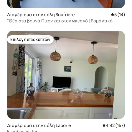
Διαμέρισμα στην πόλη Soufriere
Μέση βαθμο
5 (14)
“Θέα στα βουνά Πιτον και στον ωκεανό | Ρομαντικό
καταφύγιο με μπαλκόνι”
Επιλογή επισκεπτών
Επιλογή επισκεπτών
Διαμέρισμα στην πόλη Laborie
Μέση βαθμολογί
4,92 (157)
Flamboyant Inn