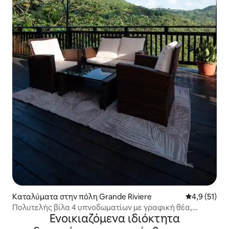
Καταλύματα στην πόλη Grande Riviere
Μέση βαθμολ
4,9 (51)
Πολυτελής βίλα 4 υπνοδωματίων με γραφική θέα,
Ενοικιαζόμενα ιδιόκτητα
πισίνα και τζακούζι