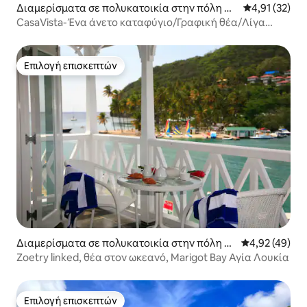
Διαμερίσματα σε πολυκατοικία στην πόλη Ca
Μέση βαθμολο
4,91 (32)
stries
CasaVista-Ένα άνετο καταφύγιο/Γραφική θέα/Λίγα
λεπτά από την παραλία
Επιλογή επισκεπτών
Επιλογή επισκεπτών
Διαμερίσματα σε πολυκατοικία στην πόλη M
Μέση βαθμολογ
4,92 (49)
arigot Bay
Zoetry linked, θέα στον ωκεανό, Marigot Bay Αγία Λουκία
Επιλογή επισκεπτών
Επιλογή επισκεπτών