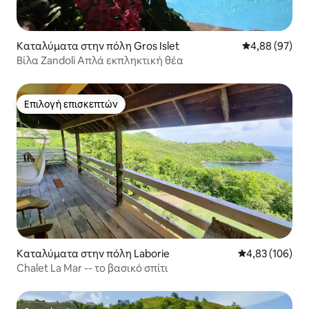
Καταλύματα στην πόλη Gros Islet
Μέση βαθμολογ
4,88 (97)
Βίλα Zandoli Απλά εκπληκτική θέα
Επιλογή επισκεπτών
Επιλογή επισκεπτών
Καταλύματα στην πόλη Laborie
Μέση βαθμολογί
4,83 (106)
Chalet La Mar -- το βασικό σπίτι