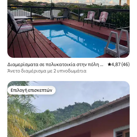
Διαμερίσματα σε πολυκατοικία στην πόλη R
Μέση βαθμολογ
4,87 (46)
odney Bay
Άνετο διαμέρισμα με 2 υπνοδωμάτια
Επιλογή επισκεπτών
Επιλογή επισκεπτών