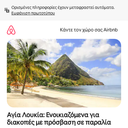
Μετάβαση
Ορισμένες πληροφορίες έχουν μεταφραστεί αυτόματα. 
στο
Εμφάνιση πρωτοτύπου
περιεχόμενο
Κάντε τον χώρο σας Airbnb
Αγία Λουκία: Ενοικιαζόμενα για
διακοπές με πρόσβαση σε παραλία