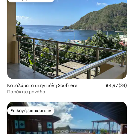
Επιλογή επισκεπτών
Καταλύματα στην πόλη Soufriere
Μέση βαθμολογ
4,97 (34)
Παράκτια μονάδα
Επιλογή επισκεπτών
Επιλογή επισκεπτών