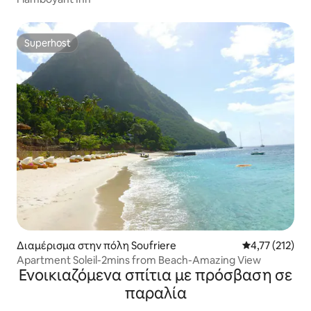
Superhost
Superhost
Διαμέρισμα στην πόλη Soufriere
Μέση βαθμολογ
4,77 (212)
Apartment Soleil-2mins from Beach-Amazing View
Ενοικιαζόμενα σπίτια με πρόσβαση σε
παραλία