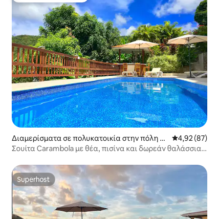
Διαμερίσματα σε πολυκατοικία στην πόλη M
Μέση βαθμολογ
4,92 (87)
arigot Bay
Σουίτα Carambola με θέα, πισίνα και δωρεάν θαλάσσια
σπορ.
Superhost
Superhost