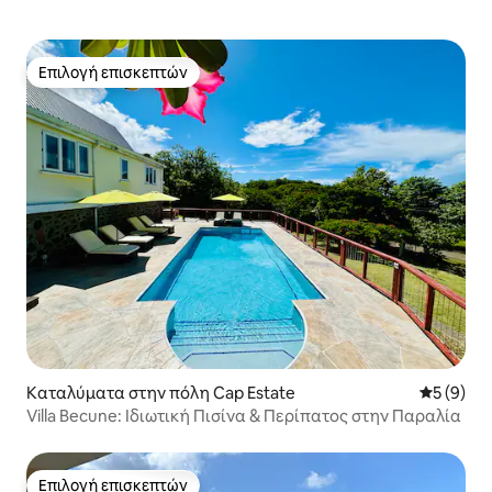
Επιλογή επισκεπτών
Επιλογή επισκεπτών
Καταλύματα στην πόλη Cap Estate
Μέση βαθμ
5 (9)
Villa Becune: Ιδιωτική Πισίνα & Περίπατος στην Παραλία
Επιλογή επισκεπτών