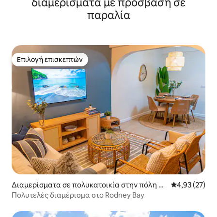
διαμερίσματα με πρόσβαση σε
παραλία
Επιλογή επισκεπτών
Επιλογή επισκεπτών
Διαμερίσματα σε πολυκατοικία στην πόλη Ro
Μέση βαθμολογ
4,93 (27)
dney Bay
Πολυτελές διαμέρισμα στο Rodney Bay