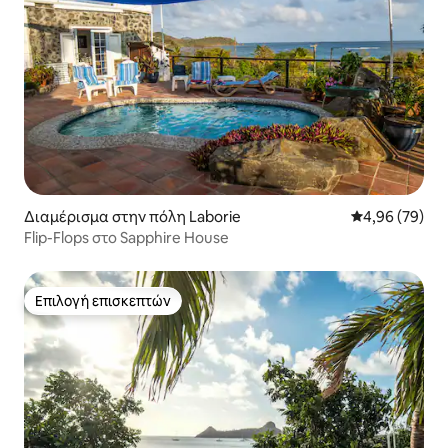
Διαμέρισμα στην πόλη Laborie
Μέση βαθμολογ
4,96 (79)
Flip-Flops στο Sapphire House
Επιλογή επισκεπτών
Επιλογή επισκεπτών