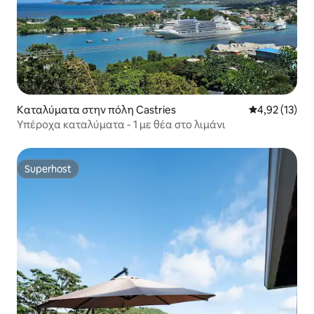
Καταλύματα στην πόλη Castries
Μέση βαθμολο
4,92 (13)
Υπέροχα καταλύματα - 1 με θέα στο λιμάνι
Superhost
Superhost