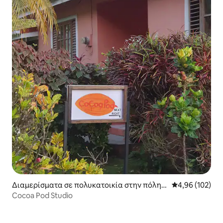
Διαμερίσματα σε πολυκατοικία στην πόλη S
Μέση βαθμολογί
4,96 (102)
oufriere
Cocoa Pod Studio