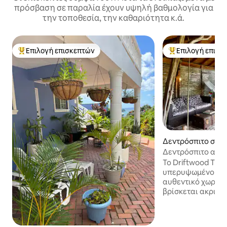
πρόσβαση σε παραλία έχουν υψηλή βαθμολογία για
την τοποθεσία, την καθαριότητα κ.ά.
Επιλογή επισκεπτών
Επιλογή επισκ
Κορυφαία επιλογή επισκεπτών
Κορυφαία επιλογ
Δεντρόσπιτο στην
borie
Δεντρόσπιτο από 
Ιδιωτική πισίνα •
Το Driftwood Tre
υπερυψωμένο κατ
αυθεντικό χωριό 
βρίσκεται ακριβώ
παραλία Laborie κ
ιδιωτική πισίνα, ι
ξέγνοιαστη διαμονή