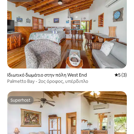
Superhost
Ιδιωτικό δωμάτιο στην πόλη West End
Μέση βαθμ
5 (3)
Palmetto Bay - 2ος όροφος, υπέρδιπλο
Superhost
Superhost