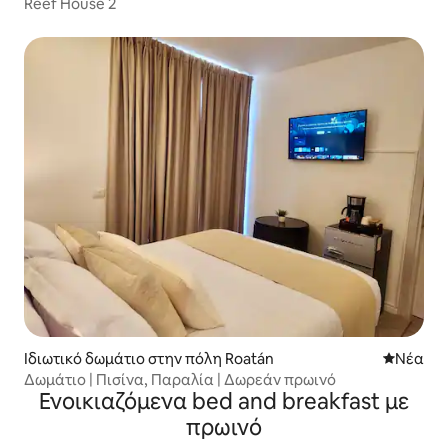
Reef House 2
Ιδιωτικό δωμάτιο στην πόλη Roatán
Νέος χώ
Νέα
Δωμάτιο | Πισίνα, Παραλία | Δωρεάν πρωινό
Ενοικιαζόμενα bed and breakfast με
πρωινό