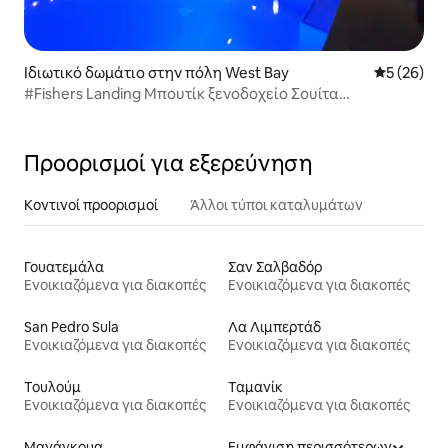
Ιδιωτικό δωμάτιο στην πόλη West Bay
Μέση βαθμο
5 (26)
#Fishers Landing Μπουτίκ ξενοδοχείο Σουίτα
FrenchHarbor
Προορισμοί για εξερεύνηση
Κοντινοί προορισμοί
Άλλοι τύποι καταλυμάτων
Γουατεμάλα
Σαν Σαλβαδόρ
Ενοικιαζόμενα για διακοπές
Ενοικιαζόμενα για διακοπές
San Pedro Sula
Λα Λιμπερτάδ
Ενοικιαζόμενα για διακοπές
Ενοικιαζόμενα για διακοπές
Τουλούμ
Ταμανίκ
Ενοικιαζόμενα για διακοπές
Ενοικιαζόμενα για διακοπές
Μανάγκουα
Εμφάνιση περισσότερων