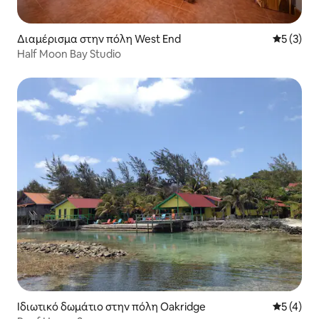
Διαμέρισμα στην πόλη West End
Μέση βαθμ
5 (3)
Half Moon Bay Studio
Ιδιωτικό δωμάτιο στην πόλη Oakridge
Μέση βαθμ
5 (4)