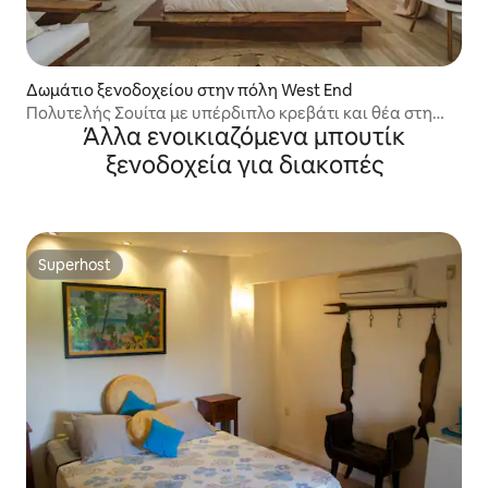
Δωμάτιο ξενοδοχείου στην πόλη West End
Πολυτελής Σουίτα με υπέρδιπλο κρεβάτι και θέα στη
Άλλα ενοικιαζόμενα μπουτίκ
ζούγκλα @ Luna Beach Roatan
ξενοδοχεία για διακοπές
Superhost
Superhost