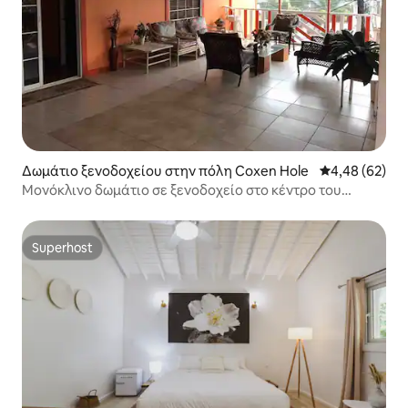
Δωμάτιο ξενοδοχείου στην πόλη Coxen Hole
Μέση βαθμολογ
4,48 (62)
Μονόκλινο δωμάτιο σε ξενοδοχείο στο κέντρο του
Ροατάν
Superhost
Superhost