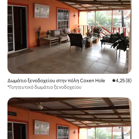
Δωμάτιο ξενοδοχείου στην πόλη Coxen Hole
Μέση βαθμολο
4,25 (8)
*Γοητευτικό δωμάτιο ξενοδοχείου