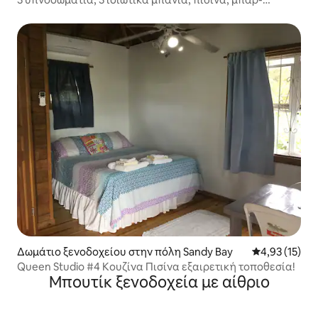
εστιατόριο
Δωμάτιο ξενοδοχείου στην πόλη Sandy Bay
Μέση βαθμολο
4,93 (15)
Queen Studio #4 Κουζίνα Πισίνα εξαιρετική τοποθεσία!
Μπουτίκ ξενοδοχεία με αίθριο