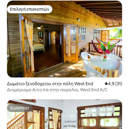
Επιλογή επισκεπτών
Επιλογή επισκεπτών
Δωμάτιο ξενοδοχείου στην πόλη West End
Μέση βαθμολ
4,9 (31)
Διαμέρισμα Arco Iris στην παραλία, West End A/C
Superhost
Superhost