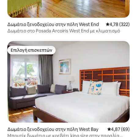
Δωμάτιο ξενοδοχείου στην πόλη West End
Μέση βαθμολογί
4,78 (322)
Δωμάτιο στο Posada Arcoiris West End με κλιματισμό
Επιλογή επισκεπτών
Επιλογή επισκεπτών
Δωμάτιο ξενοδοχείου στην πόλη West Bay
Μέση βαθμολογ
4,87 (69)
Μπουτίκ δωμάτιο με κρεβάτι king size στην παραλία