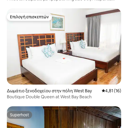
West Bay
Επιλογή επισκεπτών
Επιλογή επισκεπτών
Δωμάτιο ξενοδοχείου στην πόλη West Bay
Μέση βαθμολο
4,81 (16)
Boutique Double Queen at West Bay Beach
Superhost
Superhost