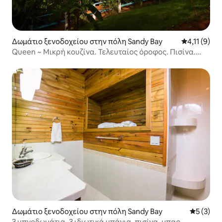
Δωμάτιο ξενοδοχείου στην πόλη Sandy Bay
Μέση βαθμολ
4,11 (9)
Queen ~ Μικρή κουζίνα. Τελευταίος όροφος. Πισίνα.
ΤΟΠΟΘΕΣΙΑ!
Δωμάτιο ξενοδοχείου στην πόλη Sandy Bay
Μέση βαθμ
5 (3)
3 υπνοδωμάτια, 3 ιδιωτικά μπάνια, πισίνα, μπαρ-