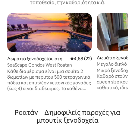
τοποθεσία, την καθαριότητα κ.ά.
Δωμάτιο ξενοδοχε
Δωμάτιο ξενοδοχείου στην
Μέση βαθμολογία: 4,68 στα 5, 
4,68 (22)
όλη Sandy Bay
Μεγάλο διπλό κρε
πόλη West Bay
SeaScape Condos West Roatan
- Πισίνα. ΤΟΠΟΘΕ
Μικρό ξενοδοχείο
Κάθε διαμέρισμα είναι μια σουίτα 2
Καθαρό στούντιο
δωματίων με περίπου 500 τετραγωνικά
queen size κρεβάτ
πόδια και επιπλέον γειτονικές μονάδες
καθιστικό, ιδιωτι
(έως 4) είναι διαθέσιμες. Το καθένα
ζεστό νερό. Μεγάλη πισίνα με
μπορεί να φιλοξενήσει έως 4 άτομα. Οι
ξαπλώστρες και τ
μεγάλες γυάλινες γαλλικές πόρτες
κοινόχρηστο χώρο. Δωρεάν πάρκιν
ανοίγουν σε μια όμορφη θέα στα
Διατίθεται κλιματ
Ροατάν – Δημοφιλείς παροχές για
ηλιοβασιλέματα της Καραϊβικής και
διανυκτέρευση), W
την πισίνα με θαλασσινό νερό. Κάθε
μπουτίκ ξενοδοχεία
Μονάδα στον κύρι
μονάδα διαθέτει ένα υπνοδωμάτιο,
κτίριο. Μικρό μπαλκόνι με τραπέζι και
πλήρες μπάνιο με κεραμικό και
καρέκλες έξω. Αυτή η τελική μονάδα
πορσελάνινο ντους και καθιστικό με