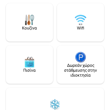
προσφέρει ιδιωτι
πλήρως εξοπλισμένη κουζίνα με
περνάει κανείς μ
ψυγείο, φούρνο μικροκυμάτων,
πόρτα σας. Πισίνα κοινόχρηστου
καφετιέρα και εστίες μαγειρέματος. Το
χώρου με ξαπλώστ
πλήρως καθαρισμένο νερό καθ 'όλη τη
τουαλέτες.
διάρκεια, το κλιματιστικό και η χρήση
ηλεκτρικού ρεύματος περιλαμβάνονται
Κουζίνα
Wifi
στην ενοικίαση.
Δωρεάν χώρος
Πισίνα
στάθμευσης στην
ιδιοκτησία