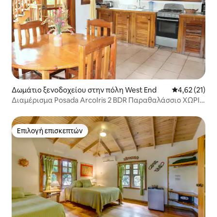
Δωμάτιο ξενοδοχείου στην πόλη West End
Μέση βαθμολο
4,62 (21)
Διαμέρισμα Posada ArcoIris 2 BDR Παραθαλάσσιο ΧΩΡΙΣ
ΚΛΙΜΑΤΙΣΜΟ
Επιλογή επισκεπτών
Επιλογή επισκεπτών