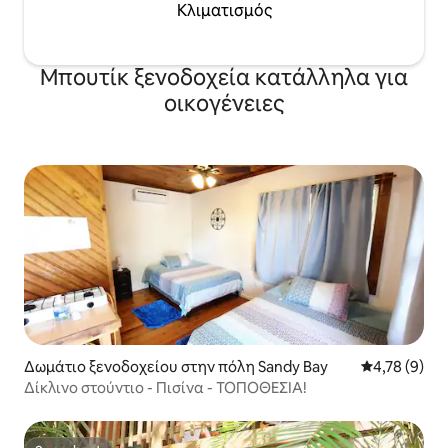
Κλιματισμός
Μπουτίκ ξενοδοχεία κατάλληλα για
οικογένειες
Δωμάτιο ξενοδοχείου στην πόλη Sandy Bay
Μέση βαθμολο
4,78 (9)
Δίκλινο στούντιο - Πισίνα - ΤΟΠΟΘΕΣΊΑ!