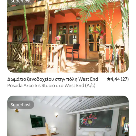
Superhost
Superhost
Δωμάτιο ξενοδοχείου στην πόλη West End
Μέση βαθμολογ
4,44 (27)
Posada Arco Iris Studio στο West End (A/c)
Superhost
Superhost