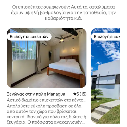
Οι επισκέπτες συμφωνούν: Αυτά τα καταλύματα
έχουν υψηλή βαθμολογία για την τοποθεσία, την
καθαριότητα κ.ά.
Επιλογή επισκεπτών
Επιλογή επισκεπ
Επιλογή επισκεπτών
Επιλογή επισκεπ
Ξενώνας στην πόλη Managua
Μέση βαθμολογία: 5 στα 5, 
5 (15)
Αστικό δωμάτιο επισκεπτών στο κέντρο
της Μανάγκουα
Απολαύστε εύκολη πρόσβαση σε όλα
από αυτόν τον χώρο που βρίσκεται
κεντρικά. Ιδανικό για σόλο ταξιδιώτες ή
ζευγάρια. Ο πρόσφατα ανακαινισμένος