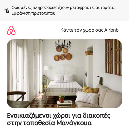
Μετάβαση
Ορισμένες πληροφορίες έχουν μεταφραστεί αυτόματα. 
στο
Εμφάνιση πρωτοτύπου
περιεχόμενο
Κάντε τον χώρο σας Airbnb
Ενοικιαζόμενοι χώροι για διακοπές
στην τοποθεσία Μανάγκουα