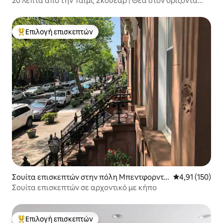
20 λεπτά από την Τάιμς Σκουέαρ | Θέα στον ορίζοντα
της Νέας Υόρκης με πάρκινγκ
Επιλογή επισκεπτών
Κορυφαία επιλογή επισκεπτών
Σουίτα επισκεπτών στην πόλη Μπεντφορντ-
Μέση βαθμολογ
4,91 (150)
Στίβεσαντ
Σουίτα επισκεπτών σε αρχοντικό με κήπο
Επιλογή επισκεπτών