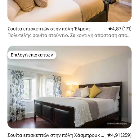
Σουίτα επισκεπτών στην πόλη Έλμοντ
Μέση βαθμολογ
4,87 (171)
Πολυτελής σουίτα στούντιο. Σε κοντινή απόσταση από
το UBS Arena
Επιλογή επισκεπτών
Επιλογή επισκεπτών
Σουίτα επισκεπτών στην πόλη Χάσμπρουκ Χ
Μέση βαθμολογί
4,91 (259)