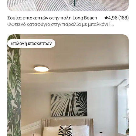
Σουίτα επισκεπτών στην πόλη Long Beach
Μέση βαθμολογί
4,96 (168)
Φωτεινό καταφύγιο στην παραλία με μπαλκόνι |
Κατάλληλο για οικογένειες
Επιλογή επισκεπτών
Επιλογή επισκεπτών