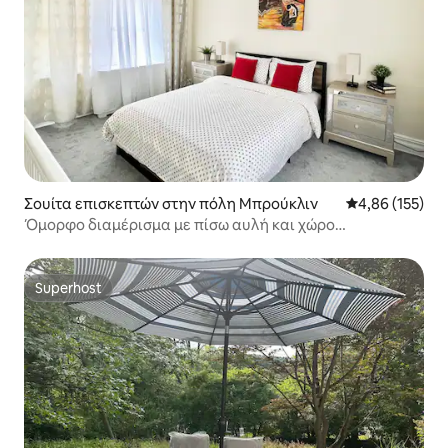
Σουίτα επισκεπτών στην πόλη Μπρούκλιν
Μέση βαθμολογί
4,86 (155)
Όμορφο διαμέρισμα με πίσω αυλή και χώρο
μπάρμπεκιου
Superhost
Superhost