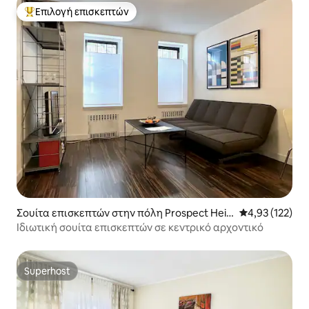
Επιλογή επισκεπτών
Κορυφαία επιλογή επισκεπτών
Σουίτα επισκεπτών στην πόλη Prospect Heig
Μέση βαθμολογί
4,93 (122)
hts
Ιδιωτική σουίτα επισκεπτών σε κεντρικό αρχοντικό
Superhost
Superhost