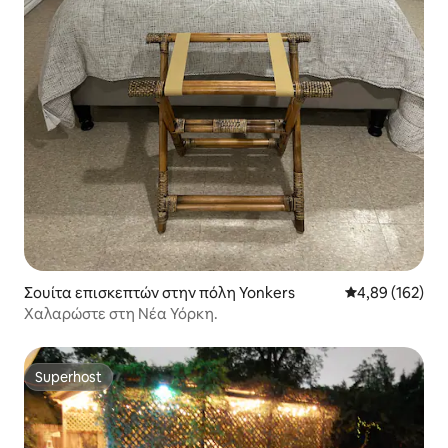
Σουίτα επισκεπτών στην πόλη Yonkers
Μέση βαθμολογί
4,89 (162)
Χαλαρώστε στη Νέα Υόρκη.
Superhost
Superhost