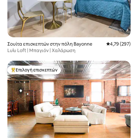
Σουίτα επισκεπτών στην πόλη Bayonne
Μέση βαθμολογί
4,79 (297)
Lulu Loft | Μπαγιόν | Χαλάρωση
Επιλογή επισκεπτών
Κορυφαία επιλογή επισκεπτών