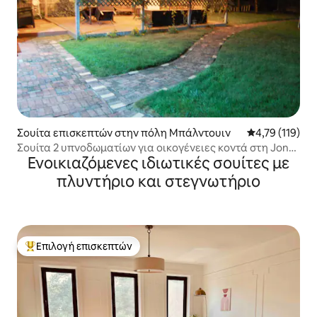
Σουίτα επισκεπτών στην πόλη Μπάλντουιν
Μέση βαθμολογ
4,79 (119)
Σουίτα 2 υπνοδωματίων για οικογένειες κοντά στη Jones
Ενοικιαζόμενες ιδιωτικές σουίτες με
Beach και το LIRR
πλυντήριο και στεγνωτήριο
Επιλογή επισκεπτών
Κορυφαία επιλογή επισκεπτών