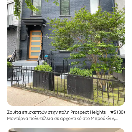
Σουίτα επισκεπτών στην πόλη Prospect Heights
Μέση βαθμο
5 (30)
Μοντέρνα πολυτέλεια σε αρχοντικό στο Μπρούκλιν,
ιδιωτική σουίτα