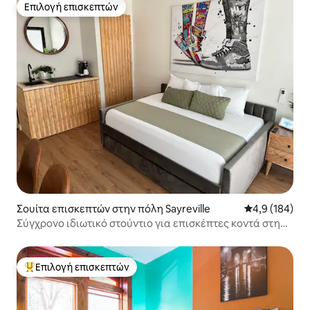
Επιλογή επισκεπτών
Επιλογή επισκεπτών
Σουίτα επισκεπτών στην πόλη Sayreville
Μέση βαθμολογ
4,9 (184)
Σύγχρονο ιδιωτικό στούντιο για επισκέπτες κοντά στη
Νέα Υόρκη
Επιλογή επισκεπτών
Κορυφαία επιλογή επισκεπτών