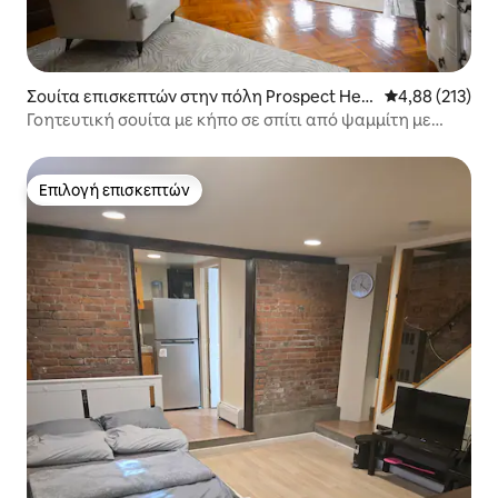
Σουίτα επισκεπτών στην πόλη Prospect Heig
Μέση βαθμολογί
4,88 (213)
hts
Γοητευτική σουίτα με κήπο σε σπίτι από ψαμμίτη με
εξωτερικό χώρο
Επιλογή επισκεπτών
Επιλογή επισκεπτών