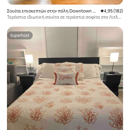
Σουίτα επισκεπτών στην πόλη Downtown M
Μέση βαθμολογί
4,95 (182)
anhattan
Τεράστια ιδιωτική σουίτα σε τεράστια σοφίτα στο Λιτλ
Ιτάλι/Σόχο
Superhost
Superhost