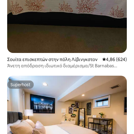
Σουίτα επισκεπτών στην πόλη Λίβινγκστον
Μέση βαθμολογί
4,86 (624)
Άνετη απόδραση ιδιωτικό διαμέρισμα/St Barnabas
Hosp/ NYC/EWR
Superhost
Superhost