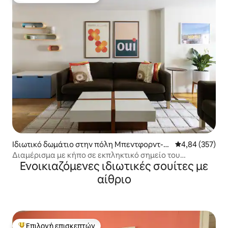
Κορυφαία επιλογή επισκεπτών
Ιδιωτικό δωμάτιο στην πόλη Μπεντφορντ-Σ
Μέση βαθμολογί
4,84 (357)
τίβεσαντ
Διαμέρισμα με κήπο σε εκπληκτικό σημείο του
Ενοικιαζόμενες ιδιωτικές σουίτες με
Μπρούκλιν!
αίθριο
Επιλογή επισκεπτών