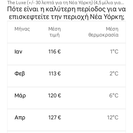
άιτς
The Luxe (+/- 30 λεπτά για τη Νέα Υόρκη) (4,5 μίλια για
Πότε είναι η καλύτερη περίοδος για να
τη MetLife)
επισκεφτείτε την περιοχή Νέα Υόρκη;
Μήνας
Μέση
Μέση
τιμή
θερμοκρασία
Ιαν
116 €
1°C
Φεβ
113 €
2°C
Μάρ
120 €
6°C
Απρ
127 €
12°C