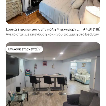
Σουίτα επισκεπτών στην πόλη Μπεντφορντ-
Μέση βαθμολογ
4,81 (118)
Στίβεσαντ
Άνετο σπίτι με επένδυση κόκκινου ψαμμίτη στο BedStuy
Επιλογή επισκεπτών
Επιλογή επισκεπτών