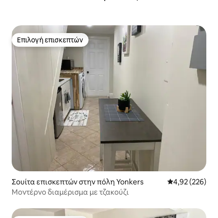
Επιλογή επισκεπτών
Επιλογή επισκεπτών
Σουίτα επισκεπτών στην πόλη Yonkers
Μέση βαθμολογί
4,92 (226)
Μοντέρνο διαμέρισμα με τζακούζι