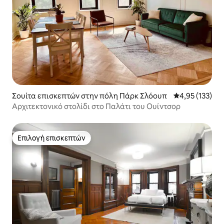
Σουίτα επισκεπτών στην πόλη Πάρκ Σλόουπ
Μέση βαθμολογί
4,95 (133)
Αρχιτεκτονικό στολίδι στο Παλάτι του Ουίντσορ
Επιλογή επισκεπτών
Επιλογή επισκεπτών