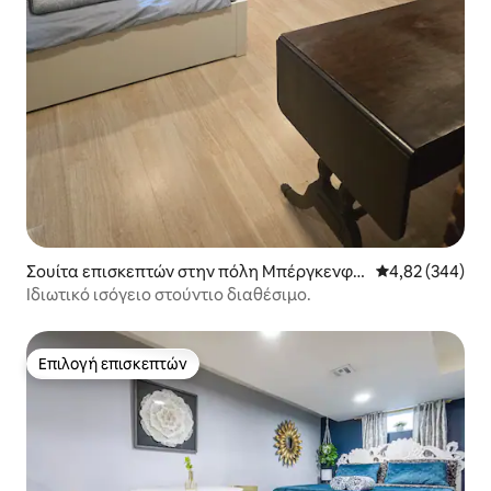
Σουίτα επισκεπτών στην πόλη Μπέργκενφιλ
Μέση βαθμολογί
4,82 (344)
ντ
Ιδιωτικό ισόγειο στούντιο διαθέσιμο.
Επιλογή επισκεπτών
Επιλογή επισκεπτών