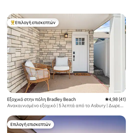
Επιλογή επισκεπτών
Κορυφαία επιλογή επισκεπτών
Εξοχικό στην πόλη Bradley Beach
Μέση βαθμολογ
4,98 (41)
Ανακαινισμένο εξοχικό | 5 λεπτά από το Asbury | Δωρεάν
πάρκινγκ
Επιλογή επισκεπτών
Επιλογή επισκεπτών