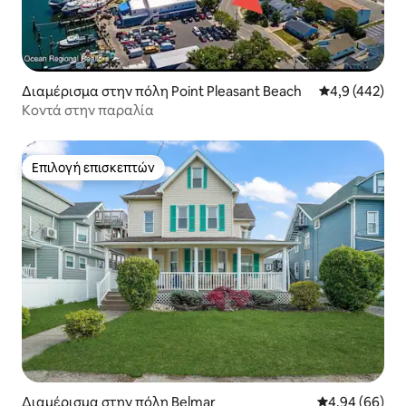
Διαμέρισμα στην πόλη Point Pleasant Beach
Μέση βαθμολογ
4,9 (442)
Κοντά στην παραλία
Επιλογή επισκεπτών
Επιλογή επισκεπτών
Διαμέρισμα στην πόλη Belmar
Μέση βαθμολογ
4,94 (66)