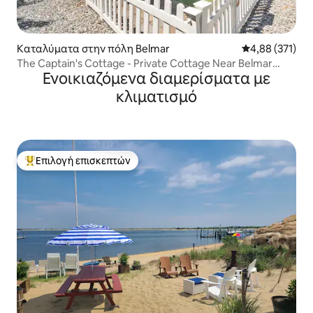
Καταλύματα στην πόλη Belmar
Μέση βαθμολογί
4,88 (371)
The Captain's Cottage - Private Cottage Near Belmar
Ενοικιαζόμενα διαμερίσματα με
Marina
κλιματισμό
Επιλογή επισκεπτών
Κορυφαία επιλογή επισκεπτών