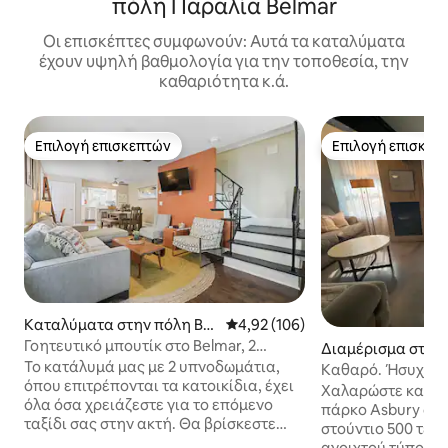
πόλη Παραλία Belmar
Οι επισκέπτες συμφωνούν: Αυτά τα καταλύματα
έχουν υψηλή βαθμολογία για την τοποθεσία, την
καθαριότητα κ.ά.
Επιλογή επισκεπτών
Επιλογή επισκεπ
Επιλογή επισκεπτών
Επιλογή επισκεπ
Καταλύματα στην πόλη Bel
Μέση βαθμολογία: 4,92 στα 5, 1
4,92 (106)
mar
Γοητευτικό μπουτίκ στο Belmar, 2
Διαμέρισμα στην
τετράγωνα από την παραλία
Το κατάλυμά μας με 2 υπνοδωμάτια,
ury Park
Καθαρό. Ήσυχο. 
όπου επιτρέπονται τα κατοικίδια, έχει
Στούντιο.
Χαλαρώστε και α
όλα όσα χρειάζεστε για το επόμενο
πάρκο Asbury σε 
ταξίδι σας στην ακτή. Θα βρίσκεστε
στούντιο 500 τετ
δυόμισι τετράγωνα από την παραλία
ανοιχτού τύπου, 