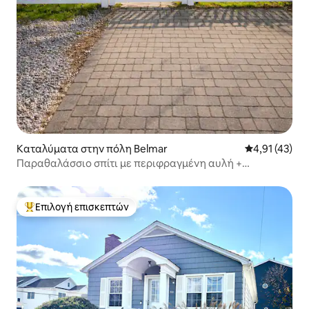
Καταλύματα στην πόλη Belmar
Μέση βαθμολο
4,91 (43)
Παραθαλάσσιο σπίτι με περιφραγμένη αυλή +
Ποδήλατα • Περπατήστε μέχρι την παραλία
Επιλογή επισκεπτών
Κορυφαία επιλογή επισκεπτών