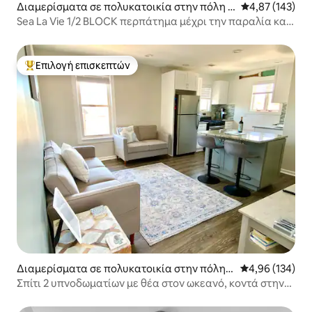
Διαμερίσματα σε πολυκατοικία στην πόλη S
Μέση βαθμολογί
4,87 (143)
easide Heights
Sea La Vie 1/2 BLOCK περπάτημα μέχρι την παραλία και
την προβλήτα
Επιλογή επισκεπτών
Κορυφαία επιλογή επισκεπτών
Διαμερίσματα σε πολυκατοικία στην πόλη
Μέση βαθμολογί
4,96 (134)
Highlands
Σπίτι 2 υπνοδωματίων με θέα στον ωκεανό, κοντά στην
παραλία/νυχτερινή ζωή