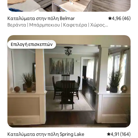
Καταλύματα στην πόλη Belmar
Μέση βαθμολογ
4,96 (46)
Βεράντα | Μπάρμπεκιου | Καφετιέρα | Χώρος
στάθμευσης
Επιλογή επισκεπτών
Επιλογή επισκεπτών
Καταλύματα στην πόλη Spring Lake
Μέση βαθμολογί
4,91 (164)