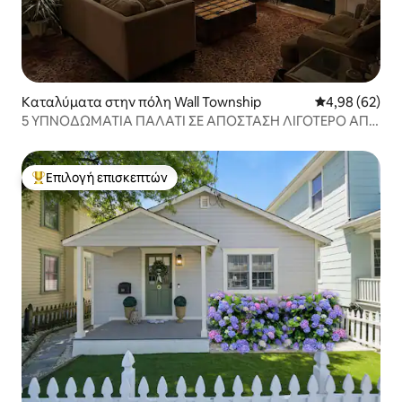
Καταλύματα στην πόλη Wall Township
Μέση βαθμολογ
4,98 (62)
5 ΥΠΝΟΔΩΜΆΤΙΑ ΠΑΛΆΤΙ ΣΕ ΑΠΌΣΤΑΣΗ ΛΙΓΌΤΕΡΟ ΑΠΌ
1 ΜΊΛΙΑ ΑΠΌ ΤΗΝ ΠΑΡΑΛΊΑ!
Επιλογή επισκεπτών
Κορυφαία επιλογή επισκεπτών