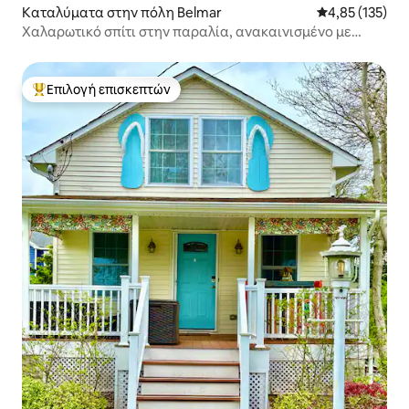
Καταλύματα στην πόλη Belmar
Μέση βαθμολογί
4,85 (135)
Χαλαρωτικό σπίτι στην παραλία, ανακαινισμένο με
ευρύχωρη αυλή
Επιλογή επισκεπτών
Κορυφαία επιλογή επισκεπτών