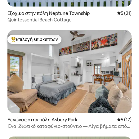
Εξοχικό στην πόλη Neptune Township
Μέση βαθμ
5 (21)
Quintessential Beach Cottage
Επιλογή επισκεπτών
Κορυφαία επιλογή επισκεπτών
Ξενώνας στην πόλη Asbury Park
Μέση βαθμ
5 (17)
Ένα ιδιωτικό καταφύγιο-στούντιο — Λίγα βήματα από
το Surf & Sound