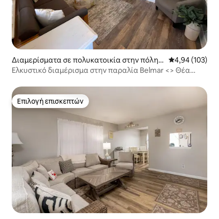
Διαμερίσματα σε πολυκατοικία στην πόλη B
Μέση βαθμολογί
4,94 (103)
elmar
Ελκυστικό διαμέρισμα στην παραλία Belmar <> Θέα
στον ωκεανό
Επιλογή επισκεπτών
Επιλογή επισκεπτών