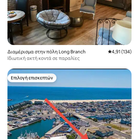
Διαμέρισμα στην πόλη Long Branch
Μέση βαθμολογ
4,91 (134)
Ιδιωτική ακτή κοντά σε παραλίες
Επιλογή επισκεπτών
Επιλογή επισκεπτών