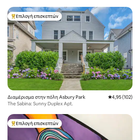
Επιλογή επισκεπτών
Κορυφαία επιλογή επισκεπτών
Διαμέρισμα στην πόλη Asbury Park
Μέση βαθμολογί
4,95 (102)
The Sabina: Sunny Duplex Apt.
Επιλογή επισκεπτών
Κορυφαία επιλογή επισκεπτών