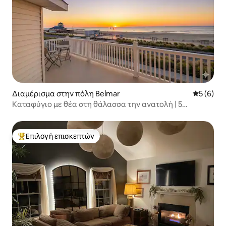
Διαμέρισμα στην πόλη Belmar
Μέση βαθμ
5 (6)
Καταφύγιο με θέα στη θάλασσα την ανατολή | 5
υπνοδωμάτια με βεράντα και θέα
Επιλογή επισκεπτών
Κορυφαία επιλογή επισκεπτών