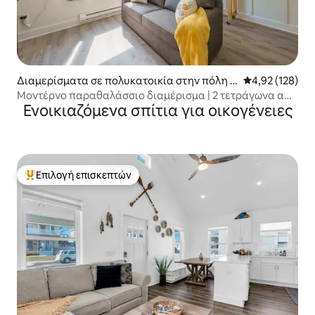
Διαμερίσματα σε πολυκατοικία στην πόλη S
Μέση βαθμολογί
4,92 (128)
easide Heights
Μοντέρνο παραθαλάσσιο διαμέρισμα | 2 τετράγωνα από
Ενοικιαζόμενα σπίτια για οικογένειες
την παραλία + πάρκινγκ
Επιλογή επισκεπτών
Κορυφαία επιλογή επισκεπτών