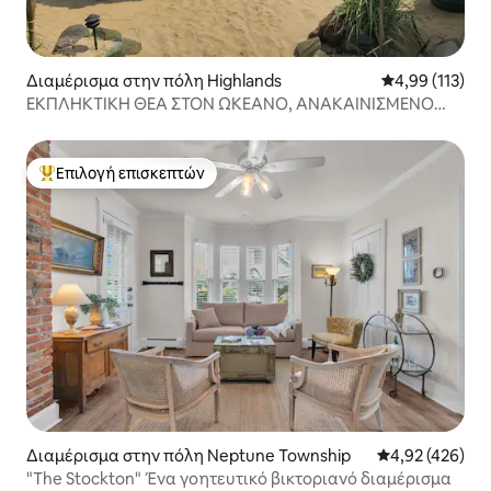
Διαμέρισμα στην πόλη Highlands
Μέση βαθμολογ
4,99 (113)
ΕΚΠΛΗΚΤΙΚΗ ΘΕΑ ΣΤΟΝ ΩΚΕΑΝΟ, ΑΝΑΚΑΙΝΙΣΜΕΝΟ
2ΥΔ
Επιλογή επισκεπτών
Κορυφαία επιλογή επισκεπτών
Διαμέρισμα στην πόλη Neptune Township
Μέση βαθμολογί
4,92 (426)
"The Stockton" Ένα γοητευτικό βικτοριανό διαμέρισμα