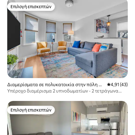
Επιλογή επισκεπτών
Επιλογή επισκεπτών
Διαμερίσματα σε πολυκατοικία στην πόλη As
Μέση βαθμολο
4,91 (43)
bury Park
Υπέροχο διαμέρισμα 2 υπνοδωματίων - 2 τετράγωνα
από την παραλία
Επιλογή επισκεπτών
Επιλογή επισκεπτών