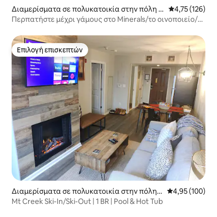
Διαμερίσματα σε πολυκατοικία στην πόλη V
Μέση βαθμολογ
4,75 (126)
ernon Township
Περπατήστε μέχρι γάμους στο Minerals/το οινοποιείο/το
γήπεδο γκολφ/το ποδηλατόδρομο/τις λίμνες
Επιλογή επισκεπτών
Επιλογή επισκεπτών
Διαμερίσματα σε πολυκατοικία στην πόλη V
Μέση βαθμολογί
4,95 (100)
ernon Township
Mt Creek Ski-In/Ski-Out | 1 BR | Pool & Hot Tub