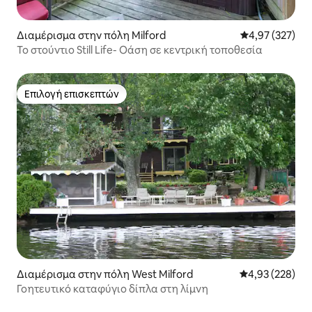
Διαμέρισμα στην πόλη Milford
Μέση βαθμολογί
4,97 (327)
Το στούντιο Still Life- Οάση σε κεντρική τοποθεσία
Επιλογή επισκεπτών
Επιλογή επισκεπτών
Διαμέρισμα στην πόλη West Milford
Μέση βαθμολογί
4,93 (228)
Γοητευτικό καταφύγιο δίπλα στη λίμνη