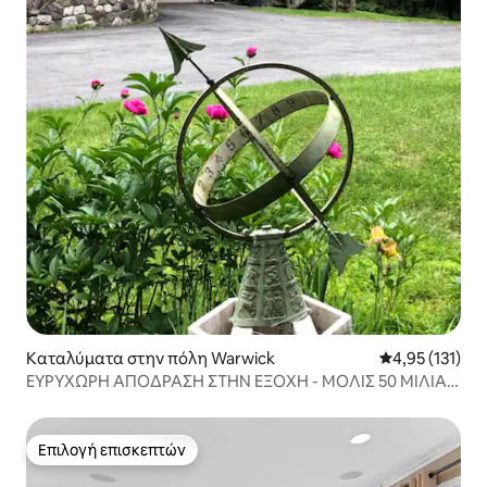
Καταλύματα στην πόλη Warwick
Μέση βαθμολογ
4,95 (131)
ΕΥΡΥΧΩΡΗ ΑΠΟΔΡΑΣΗ ΣΤΗΝ ΕΞΟΧΗ - ΜΟΛΙΣ 50 ΜΙΛΙΑ
ΑΠΟ ΤΟ GWB!
Επιλογή επισκεπτών
Επιλογή επισκεπτών