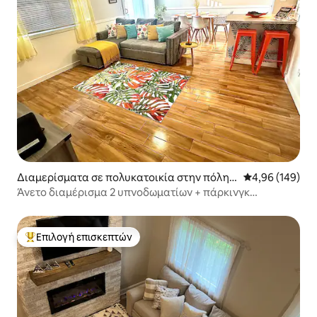
Διαμερίσματα σε πολυκατοικία στην πόλη V
Μέση βαθμολογί
4,96 (149)
ernon Township
Άνετο διαμέρισμα 2 υπνοδωματίων + πάρκινγκ
•Mountain Creek•
Επιλογή επισκεπτών
Κορυφαία επιλογή επισκεπτών