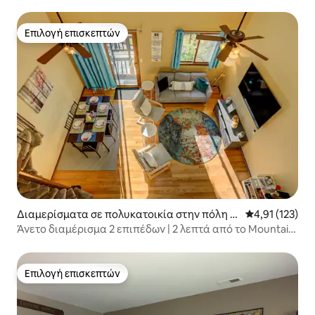
Res
Επιλογή επισκεπτών
Επιλογή επισκεπτών
Διαμερίσματα σε πολυκατοικία στην πόλη V
Μέση βαθμολογ
4,91 (123)
ernon Township
Άνετο διαμέρισμα 2 επιπέδων | 2 λεπτά από το Mountain
Creek
Επιλογή επισκεπτών
Επιλογή επισκεπτών