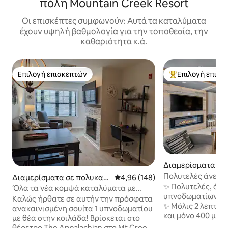
πόλη Mountain Creek Resort
Οι επισκέπτες συμφωνούν: Αυτά τα καταλύματα
έχουν υψηλή βαθμολογία για την τοποθεσία, την
καθαριότητα κ.ά.
Επιλογή επισκεπτών
Επιλογή επισκ
Επιλογή επισκεπτών
Κορυφαία επιλογ
Διαμερίσματα σε
ικία στην πόλη V
Πολυτελές άνετο 
Διαμερίσματα σε πολυκατ
Μέση βαθμολογία: 4,96 στα 5, 1
4,96 (148)
nship
2 υπνοδωμάτια-2 
✨ Πολυτελές, άνε
οικία στην πόλη Vernon To
Όλα τα νέα κομψά καταλύματα με
υπνοδωματίων/2 μ
wnship
πρόσβαση σε σκι και κρεβάτι king size
Καλώς ήρθατε σε αυτήν την πρόσφατα
✨ Μόλις 2 λεπτά α
ανακαινισμένη σουίτα 1 υπνοδωματίου
και μόνο 400 μέτρ
με θέα στην κοιλάδα! Βρίσκεται στο
Mountain Creek🎿
θέρετρο The Appalachian στο Mt Creek.