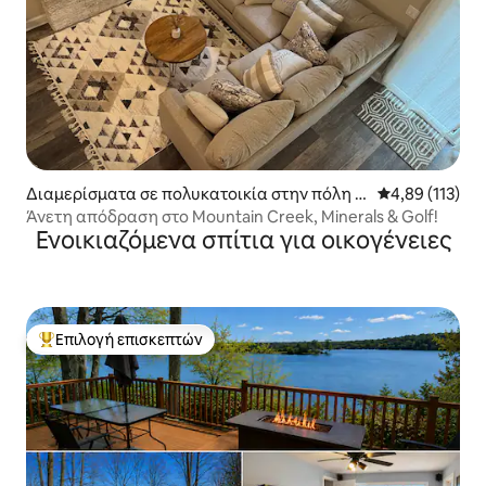
Διαμερίσματα σε πολυκατοικία στην πόλη V
Μέση βαθμολογ
4,89 (113)
ernon Township
Άνετη απόδραση στο Mountain Creek, Minerals & Golf!
Ενοικιαζόμενα σπίτια για οικογένειες
Επιλογή επισκεπτών
Κορυφαία επιλογή επισκεπτών