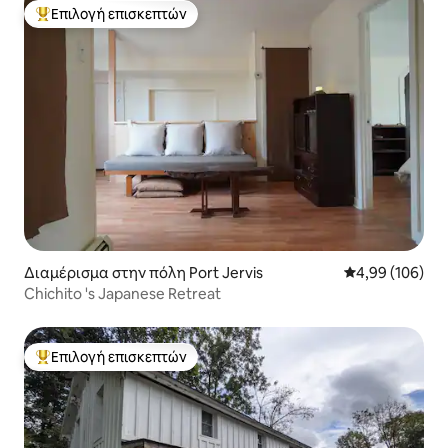
Επιλογή επισκεπτών
Κορυφαία επιλογή επισκεπτών
Διαμέρισμα στην πόλη Port Jervis
Μέση βαθμολογί
4,99 (106)
Chichito 's Japanese Retreat
Επιλογή επισκεπτών
Κορυφαία επιλογή επισκεπτών