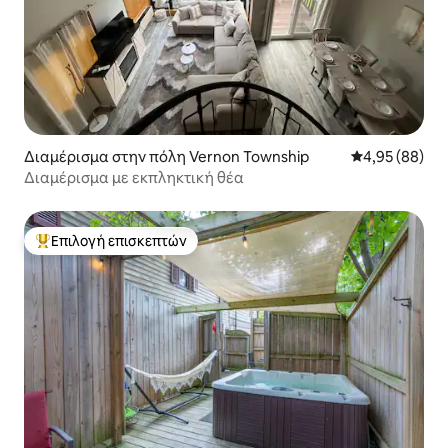
Διαμέρισμα στην πόλη Vernon Township
Μέση βαθμολογ
4,95 (88)
Διαμέρισμα με εκπληκτική θέα
Επιλογή επισκεπτών
Κορυφαία επιλογή επισκεπτών