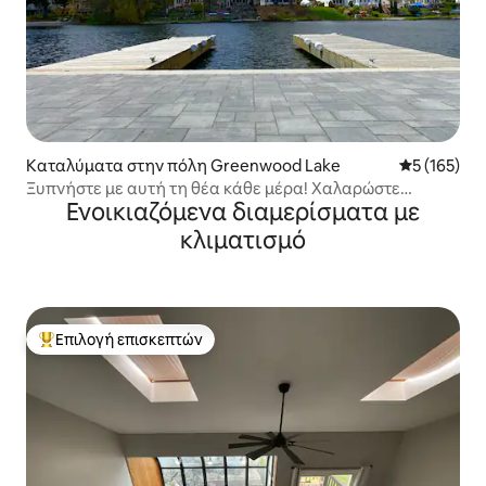
Καταλύματα στην πόλη Greenwood Lake
Μέση βαθμολ
5 (165)
Ξυπνήστε με αυτή τη θέα κάθε μέρα! Χαλαρώστε
Ενοικιαζόμενα διαμερίσματα με
μπροστά στη λίμνη!
κλιματισμό
Επιλογή επισκεπτών
Κορυφαία επιλογή επισκεπτών