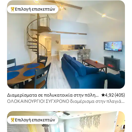
Επιλογή επισκεπτών
Κορυφαία επιλογή επισκεπτών
Διαμερίσματα σε πολυκατοικία στην πόλη V
Μέση βαθμολογί
4,92 (405)
ernon Township
ΟΛΟΚΑΙΝΟΥΡΓΙΟ! ΣΥΓΧΡΟΝΟ διαμέρισμα στην πλαγιά,
γκολφ και σπα
Επιλογή επισκεπτών
Κορυφαία επιλογή επισκεπτών