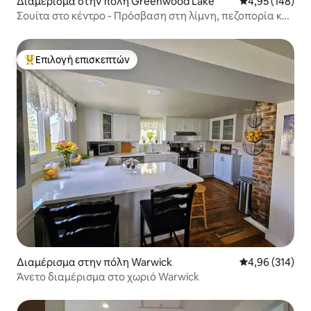
Διαμέρισμα στην πόλη Greenwood Lake
Μέση βαθμολογί
4,95 (148)
Σουίτα στο κέντρο - Πρόσβαση στη λίμνη, πεζοπορία και
άλλα!
Επιλογή επισκεπτών
Κορυφαία επιλογή επισκεπτών
Διαμέρισμα στην πόλη Warwick
Μέση βαθμολογί
4,96 (314)
Άνετο διαμέρισμα στο χωριό Warwick