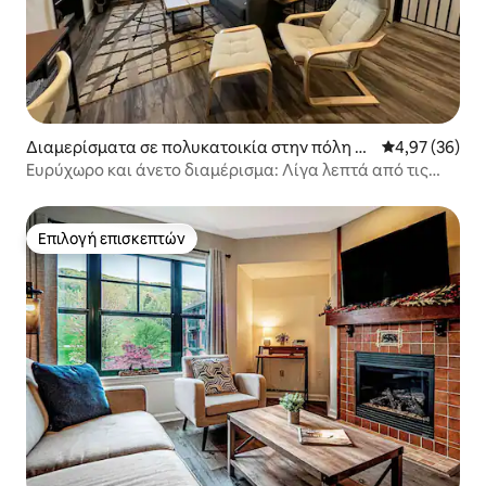
Διαμερίσματα σε πολυκατοικία στην πόλη V
Μέση βαθμολογ
4,97 (36)
ernon Township
Ευρύχωρο και άνετο διαμέρισμα: Λίγα λεπτά από τις
πλαγιές, Arcade, Pkg!
Επιλογή επισκεπτών
Επιλογή επισκεπτών