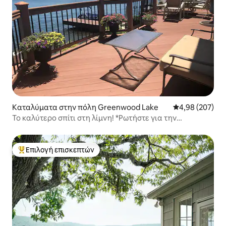
Καταλύματα στην πόλη Greenwood Lake
Μέση βαθμολογί
4,98 (207)
Το καλύτερο σπίτι στη λίμνη! *Ρωτήστε για την
προσφορά χρήσης σκάφους*
Επιλογή επισκεπτών
Κορυφαία επιλογή επισκεπτών