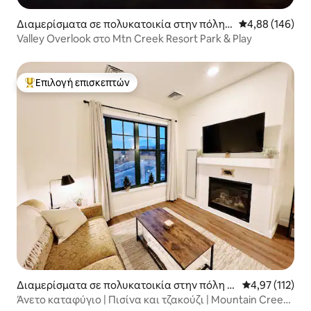
Διαμερίσματα σε πολυκατοικία στην πόλη V
Μέση βαθμολογί
4,88 (146)
ernon Township
Valley Overlook στο Mtn Creek Resort Park & Play
Επιλογή επισκεπτών
Κορυφαία επιλογή επισκεπτών
Διαμερίσματα σε πολυκατοικία στην πόλη V
Μέση βαθμολογ
4,97 (112)
ernon Township
Άνετο καταφύγιο | Πισίνα και τζακούζι | Mountain Creek