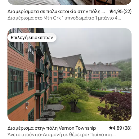
Διαμερίσματα σε πολυκατοικία στην πόλη Ve
Μέση βαθμολογ
4,95 (22)
rnon Township
Διαμέρισμα στο Mtn Crk 1 υπνοδωμάτιο 1 μπάνιο 4
άτομα Θέα στο βουνό 234
Επιλογή επισκεπτών
Επιλογή επισκεπτών
Διαμέρισμα στην πόλη Vernon Township
Μέση βαθμολογ
4,89 (38)
Άνετο στούντιο•Διαμονή σε θέρετρο•Πισίνα και