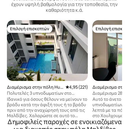
έχουν υψηλή βαθμολογία για την τοποθεσία, την
καθαριότητα κ.ά.
Επιλογή επισκεπτών
Επιλογή επισκεπ
Επιλογή επισκεπτών
Επιλογή επισκεπ
Διαμέρισμα στην πόλη Hul
Μέση βαθμολογία: 4,95 στα 5, 2
4,95 (221)
Διαμέρισμα στην 
humalé
umalé
Πολυτελές 3 υπνοδωματίων στο
Διαμέρισμα 2BR H
Hulhumalé
• 2 λεπτά με τα π
Ιδανικό για όσους θέλουν να μείνουν το
Αυτό το άνετο δι
βράδυ κατά την άφιξή τους ή το βράδυ
υπνοδωματίων, πο
πριν από την αναχώρησή τους από τις
λεπτά με τα πόδι
Μαλδίβες. Χαλαρώστε σε αυτό το
στο Χουλχουμαλέ, 
Δημοφιλείς παροχές σε ενοικιαζόμενα
ευρύχωρο και μοντέρνο διαμέρισμα για
οικογένειες ή ομ
έως και 6 επισκέπτες (ιδανικά 2
ατόμων. Και τα δύο υπνοδωμάτια