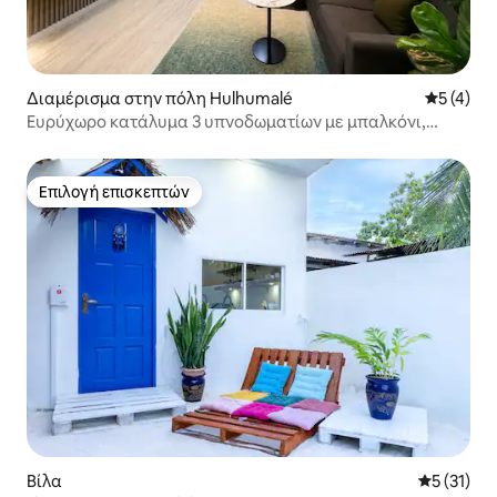
Διαμέρισμα στην πόλη Hulhumalé
Μέση βαθμ
5 (4)
Ευρύχωρο κατάλυμα 3 υπνοδωματίων με μπαλκόνι,
παραλαβή από το αεροδρόμιο| 5 λεπτά από την
παραλία
Επιλογή επισκεπτών
Επιλογή επισκεπτών
Βίλα
Μέση βαθμ
5 (31)