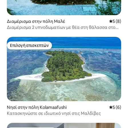
Διαμέρισμα στην πόλη Μαλέ
Μέση βαθμ
5 (8)
Διαμέρισμα 2 υπνοδωματίων με θέα στη θάλασσα στο
Χουλχουμαλέ: Άνετο και Πλήρως Εξοπλισμένο
Επιλογή επισκεπτών
Επιλογή επισκεπτών
Νησί στην πόλη Kolamaafushi
Μέση βαθμ
5 (6)
Κατασκηνώστε σε ιδιωτικό νησί στις Μαλδίβες