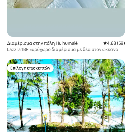
Διαμέρισμα στην πόλη Hulhumalé
Μέση βαθμολογ
4,68 (59)
Lazzlla 1BR Ευρύχωρο διαμέρισμα με θέα στον ωκεανό
Επιλογή επισκεπτών
Επιλογή επισκεπτών