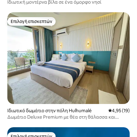
Ιδιωτική μοντέρνα βίλα σε ένα όμορφο νησί
Επιλογή επισκεπτών
Επιλογή επισκεπτών
Ιδιωτικό δωμάτιο στην πόλη Hulhumalé
Μέση βαθμολογ
4,95 (19)
Δωμάτιο Deluxe Premium με θέα στη θάλασσα και
μπαλκόνι
Επιλογή επισκεπτών