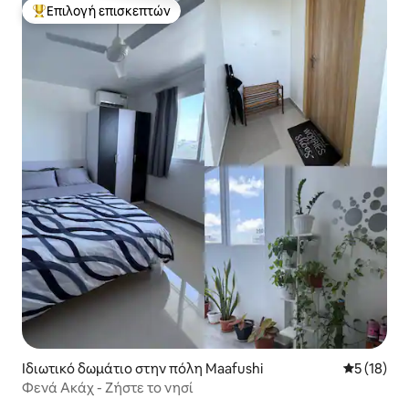
Επιλογή επισκεπτών
Κορυφαία επιλογή επισκεπτών
Ιδιωτικό δωμάτιο στην πόλη Maafushi
Μέση βαθμο
5 (18)
Φενά Ακάχ - Ζήστε το νησί