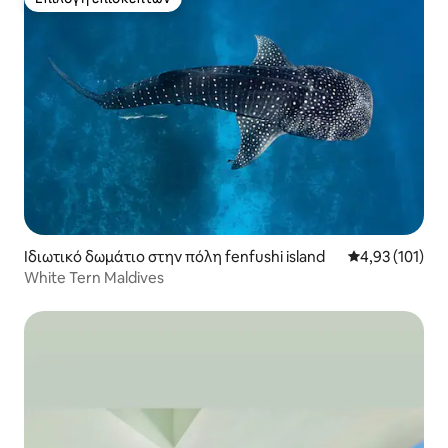
Επιλογή επισκεπτών
Ιδιωτικό δωμάτιο στην πόλη fenfushi island
Μέση βαθμολογ
4,93 (101)
White Tern Maldives