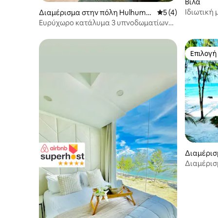
Βίλα
Ιδιωτική
Διαμέρισμα στην πόλη Hulhumal
Μέση βαθμολογία: 
5 (4)
νησί
é
Ευρύχωρο κατάλυμα 3 υπνοδωματίων
με μπαλκόνι, παραλαβή από το
αεροδρόμιο| 5 λεπτά από την παραλία
Επιλογή
Επιλογή
Διαμέρισ
Διαμέρισ
θάλασσα 
Πλήρως Ε