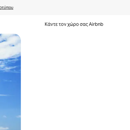
οτύπου
Κάντε τον χώρο σας Airbnb
α την εξερευνήσετε με την αφή ή να τη σύρετε με τα δάχτυλα.