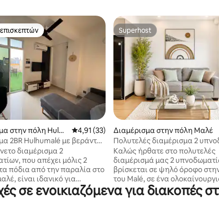
 επισκεπτών
Superhost
 επισκεπτών
Superhost
στα 5, 221 κριτικές
μα στην πόλη Hulhu
Μέση βαθμολογία: 4,91 στα 5, 33 κριτικές
4,91 (33)
Διαμέρισμα στην πόλη Μαλέ
μα 2BR Hulhumalé με βεράντα
Πολυτελές διαμέρισμα 2 υπν
 με τα πόδια από την παραλία
| Κεντρικό Male
άνετο διαμέρισμα 2
Καλώς ήρθατε στο πολυτελές
τίων, που απέχει μόλις 2
διαμέρισμά μας 2 υπνοδωματί
 τα πόδια από την παραλία στο
βρίσκεται σε ψηλό όροφο στη
λέ, είναι ιδανικό για
του Malé, σε ένα ολοκαίνουργι
ές σε ενοικιαζόμενα για διακοπές σ
ες ή ομάδες ταξιδιωτών έως 5
μοντέρνο κτίριο κοντά σε εστι
καφετέριες, καταστήματα και
 ιδιωτικό μπάνιο, καθώς και
αξιοθέατα της πόλης. Σχεδιασ
 και μικρή κουζίνα.
άνεση και ευκολία, το διαμέρ