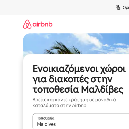
Μετάβαση
Ορι
στο
περιεχόμενο
Ενοικιαζόμενοι χώροι
για διακοπές στην
τοποθεσία Μαλδίβες
Βρείτε και κάντε κράτηση σε μοναδικά
καταλύματα στην Airbnb
Τοποθεσία
Όταν τα αποτελέσματα είναι διαθέσιμα, μπορείτ