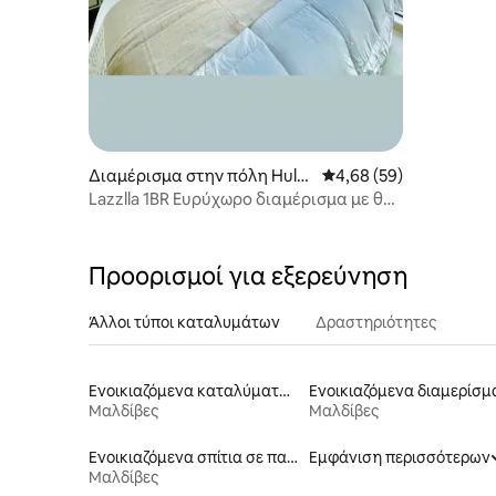
Διαμέρισμα στην πόλη Hulh
Μέση βαθμολογία: 4,68
4,68 (59)
umalé
Lazzlla 1BR Ευρύχωρο διαμέρισμα με θέα
στον ωκεανό
Προορισμοί για εξερεύνηση
Άλλοι τύποι καταλυμάτων
Δραστηριότητες
Ενοικιαζόμενα καταλύματα με πρόσβαση στη λίμνη
Μαλδίβες
Μαλδίβες
Ενοικιαζόμενα σπίτια σε παραλία
Εμφάνιση περισσότερων
Μαλδίβες