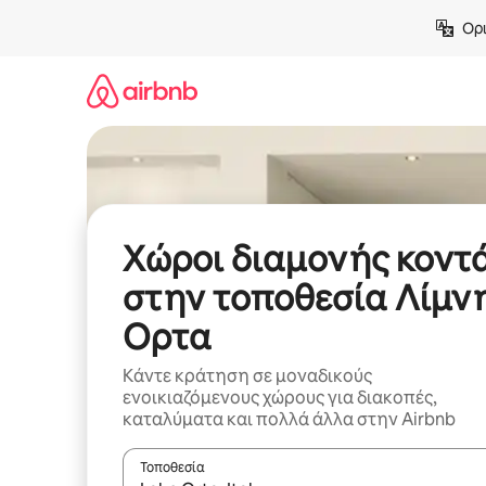
Μετάβαση
Ορι
στο
περιεχόμενο
Χώροι διαμονής κοντ
στην τοποθεσία Λίμν
Ορτα
Κάντε κράτηση σε μοναδικούς
ενοικιαζόμενους χώρους για διακοπές,
καταλύματα και πολλά άλλα στην Airbnb
Τοποθεσία