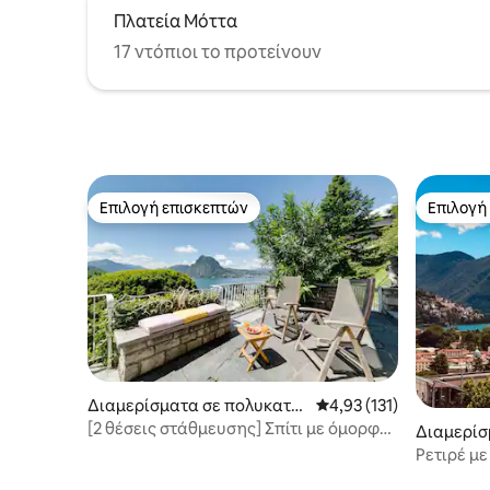
Πλατεία Μόττα
17 ντόπιοι το προτείνουν
Επιλογή επισκεπτών
Επιλογή
Επιλογή επισκεπτών
Επιλογή
Διαμερίσματα σε πολυκατοι
Μέση βαθμολογία: 4,93 
4,93 (131)
κία
[2 θέσεις στάθμευσης] Σπίτι με όμορφη
Διαμερίσ
θέα στη λίμνη του Λουγκάνο!
ικία
Ρετιρέ με
απόσταση