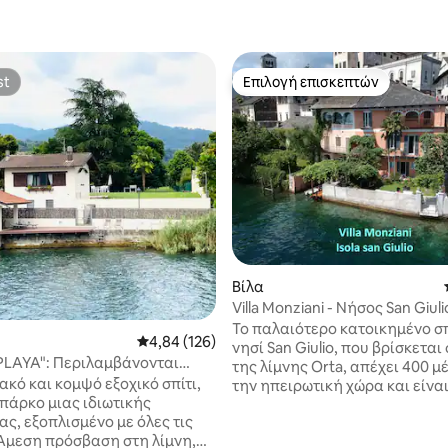
st
Επιλογή επισκεπτών
st
Επιλογή επισκεπτών
στα 5, 413 κριτικές
Βίλα
Villa Monziani - Νήσος San Giuli
Orta (NO)
Το παλαιότερο κατοικημένο σπ
Μέση βαθμολογία: 4,84 στα 5, 126 κριτικές
4,84 (126)
νησί San Giulio, που βρίσκεται
 PLAYA": Περιλαμβάνονται
της λίμνης Orta, απέχει 400 μ
 παραλία και αθλητισμός
κό και κομψό εξοχικό σπίτι,
την ηπειρωτική χώρα και είνα
πάρκο μιας ιδιωτικής
προσβάσιμο μόνο με σκάφος. 
ας, εξοπλισμένο με όλες τις
ανήκει στην οικογένειά μας απ
 Άμεση πρόσβαση στη λίμνη,
πλήρως ανακαινισμένη διατη