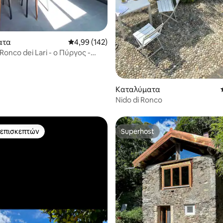
στα 5, 105 κριτικές
ατα
Μέση βαθμολογία: 4,99 στα 5, 142 κριτικές
4,99 (142)
Ronco dei Lari - ο Πύργος -
τζιορε
Καταλύματα
Nido di Ronco
 επισκεπτών
Superhost
 επισκεπτών
Superhost