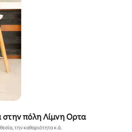
α την εξερευνήσετε με την αφή ή να τη σύρετε με τα δάχτυλα.
ά στην πόλη Λίμνη Ορτα
εσία, την καθαριότητα κ.ά.