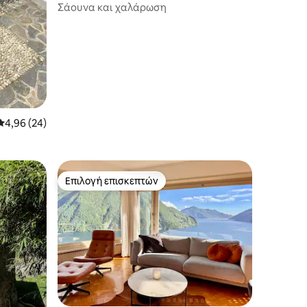
Σάουνα και χαλάρωση
Μέση βαθμολογία: 4,96 στα 5, 24 κριτικές
4,96 (24)
Επιλογή επισκεπτών
Επιλογή επισκεπτών