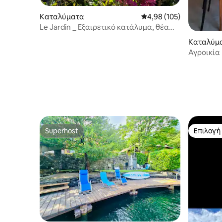
Καταλύματα
Μέση βαθμολογία: 4,98 
4,98 (105)
Le Jardin _ Εξαιρετικό κατάλυμα, θέα
και βεράντα
Καταλύμ
Αγροικία 
Λίμνη Μά
Superhost
Επιλογή
Superhost
Επιλογή