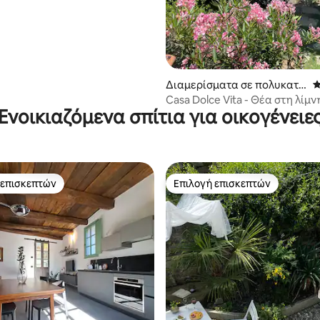
στα 5, 134 κριτικές
Διαμερίσματα σε πολυκατο
Μ
ικία
Casa Dolce Vita - Θέα στη λίμν
Ενοικιαζόμενα σπίτια για οικογένειε
 επισκεπτών
Επιλογή επισκεπτών
 επισκεπτών
Επιλογή επισκεπτών