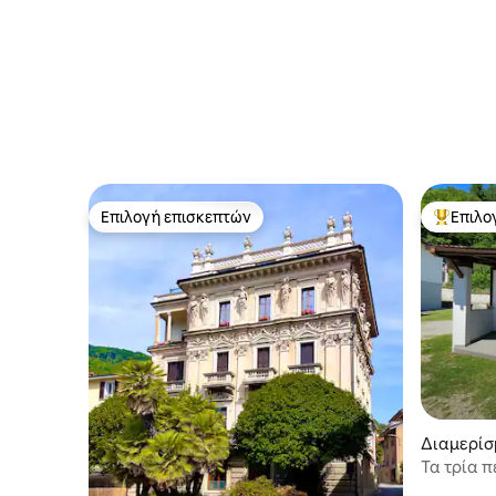
Επιλογή επισκεπτών
Επιλο
Επιλογή επισκεπτών
Κορυφαί
Διαμερίσ
ικία
Τα τρία π