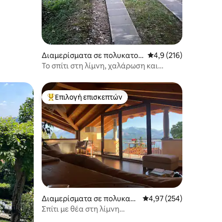
Διαμερίσματα σε πολυκατοι
Μέση βαθμολογία: 4,9
4,9 (216)
κία
Το σπίτι στη λίμνη, χαλάρωση και
διαλογιστική ηρεμία, Orta
Επιλογή επισκεπτών
Κορυφαία επιλογή επισκεπτών
Διαμερίσματα σε πολυκατο
Μέση βαθμολογία: 4,97 
4,97 (254)
ικία
Σπίτι με θέα στη λίμνη
(CIR:10306400281)