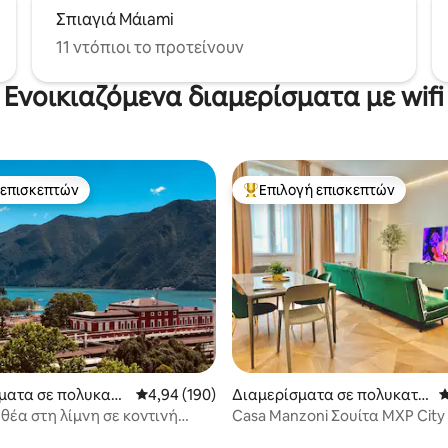
Σπιαγιά Μάιami
11 ντόπιοι το προτείνουν
Ενοικιαζόμενα διαμερίσματα με wifi
 επισκεπτών
Επιλογή επισκεπτών
 επισκεπτών
Κορυφαία επιλογή επισκεπτών
στα 5, 131 κριτικές
ματα σε πολυκατο
Μέση βαθμολογία: 4,94 στα 5, 190 κριτικές
4,94 (190)
Διαμερίσματα σε πολυκατο
Μ
ικία
 θέα στη λίμνη σε κοντινή
Casa Manzoni Σουίτα
 με τα πόδια από τον σταθμό