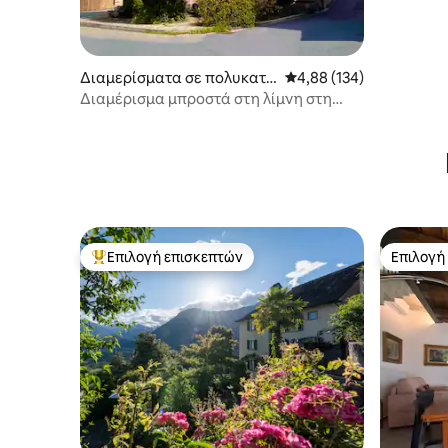
Διαμερίσματα σε πολυκατο
Μέση βαθμολογία: 4,88 
4,88 (134)
ικία
Διαμέρισμα μπροστά στη λίμνη στη
Βερμπάνια 2
Επιλογή επισκεπτών
Επιλογή
Κορυφαία επιλογή επισκεπτών
Επιλογή