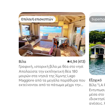
Επιλογή επισκεπτών
Superho
Επιλογή επισκεπτών
Superho
Βίλα
Μέση βαθμολογία: 4,94 
4,94 (413)
Γραφική, ιστορική βίλα με θέα στο νησί
Απολαύστε την εκπληκτική θέα 180
μοιρών στα νησιά της λίμνης Lago
Εξοχικό
Maggiore από τα μεγάλα παράθυρα που
εκτείνονται από το πάτωμα μέχρι την
Βίλα "LA
οροφή αυτής της υπέροχης, 230 ετών
ιδιωτική
Εντυπωσια
ρουστίκ πέτρινης βίλας. Τα αντικέ
μέσα στο 
έπιπλα συμπληρώνουν τέλεια την
ιδιοκτησί
ιστορική αρχιτεκτονική. Το σπίτι είναι
ανέσεις.