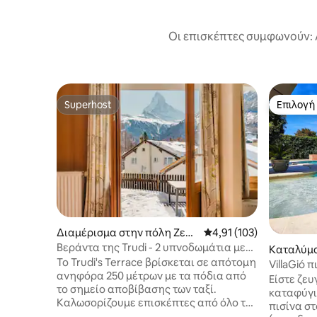
Οι επισκέπτες συμφωνούν: 
Superhost
Επιλογή
Superhost
Επιλογή
Διαμέρισμα στην πόλη Ζερμ
Μέση βαθμολογία: 4,91 
4,91 (103)
άτ
Βεράντα της Trudi - 2 υπνοδωμάτια με
Καταλύμ
θέα στο Μάττερχορν
Το Trudi's Terrace βρίσκεται σε απότομη
VillaGió 
ανηφόρα 250 μέτρων με τα πόδια από
σκανδινα
Είστε ζε
το σημείο αποβίβασης των ταξί.
χρήση
καταφύγι
Καλωσορίζουμε επισκέπτες από όλο τον
πισίνα στ
κόσμο για να ζήσουν το αίνιγμα που