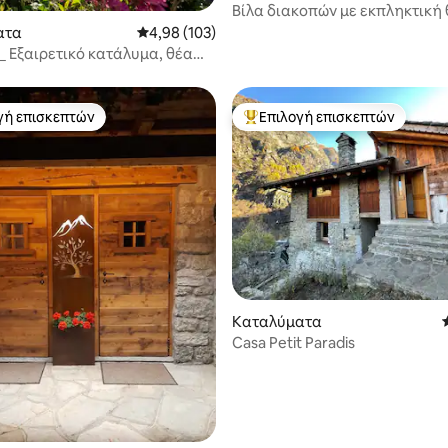
Βίλα διακοπών με εκπληκτική
ατα
Μέση βαθμολογία: 4,98 στα 5, 103 κριτικές
4,98 (103)
 _ Εξαιρετικό κατάλυμα, θέα
ντα
γή επισκεπτών
Επιλογή επισκεπτών
α επιλογή επισκεπτών
Κορυφαία επιλογή επισκεπτών
στα 5, 119 κριτικές
Καταλύματα
Casa Petit Paradis