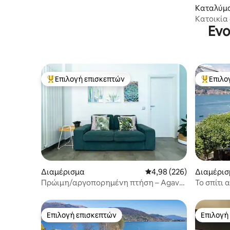
Καταλύμ
Κατοικία 
Ενο
Επιλογή επισκεπτών
Επιλο
Κορυφαία επιλογή επισκεπτών
Κορυφαί
Διαμέρισμα
Μέση βαθμολογία: 4,98 
4,98 (226)
Διαμέρισ
Πρώιμη/αργοπορημένη πτήση – Agave
Το σπίτι
Apt Malpensa
Επιλογή επισκεπτών
Επιλογή
Επιλογή επισκεπτών
Επιλογή