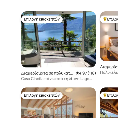
Επιλογή επισκεπτών
Επιλο
Επιλογή επισκεπτών
Κορυφαί
Διαμερίσ
ικία
Πολυτελέ
Διαμερίσματα σε πολυκατοι
Μέση βαθμολογία: 4,97 
4,97 (118)
καρδιά τ
κία
Casa Cincilla πάνω από τη λίμνη Lago
Maggiore
Επιλογή επισκεπτών
Επιλο
Επιλογή επισκεπτών
Κορυφαί