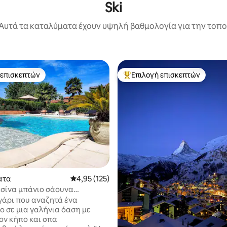
Ski
Αυτά τα καταλύματα έχουν υψηλή βαθμολογία για την τοποθ
 επισκεπτών
Επιλογή επισκεπτών
 επισκεπτών
Κορυφαία επιλογή επισκεπτών
στα 5, 103 κριτικές
ατα
Μέση βαθμολογία: 4,95 στα 5, 125 κριτικές
4,95 (125)
πισίνα μπάνιο σάουνα
βικού τύπου αποκλειστική
υγάρι που αναζητά ένα
ο σε μια γαλήνια όαση με
ον κήπο και σπα