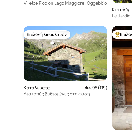
Villette Fico on Lago Maggiore, Oggebbio
Καταλύμ
Le Jardin
και βερά
Επιλογή επισκεπτών
Επιλο
Επιλογή επισκεπτών
Κορυφαί
Καταλύματα
Μέση βαθμολογία: 4,95 
4,95 (119)
Διακοπές βυθισμένες στη φύση