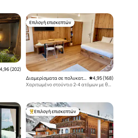
Επιλογή επισκεπτών
Επιλογή επισκεπτών
έση βαθμολογία: 4,96 στα 5, 202 κριτικές
4,96 (202)
Διαμερίσματα σε πολυκατο
Μέση βαθμολογία: 4,95
4,95 (168)
ικία
Χαριτωμένο στούντιο 2-4 ατόμων με θέα
στο μικρό Μάτερχορν
Επιλογή επισκεπτών
Κορυφαία επιλογή επισκεπτών