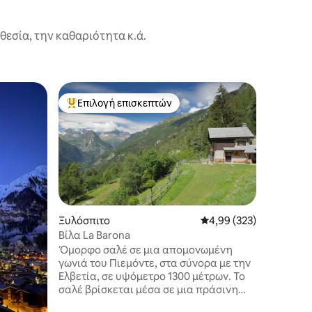
εσία, την καθαριότητα κ.ά.
Διαμέρι
Επιλογή επισκεπτών
Επιλογή
Κορυφαία επιλογή επισκεπτών
Επιλογή
Στούντιο
Το Studio
από το κ
κέντρου 
φύσης, σ
που χτίσ
πλήρως τ
το στούν
χιλιομέτ
Ξυλόσπιτο
Μέση βαθμολογία: 4,99 
4,99 (323)
από τη σ
Βίλα La Barona
σας. Το 
Όμορφο σαλέ σε μια απομονωμένη
γοητεύσε
γωνιά του Πιεμόντε, στα σύνορα με την
ενδοδαπέ
Ελβετία, σε υψόμετρο 1300 μέτρων. Το
βεράντα 
σαλέ βρίσκεται μέσα σε μια πράσινη
προσκαλέ
όαση με λιβάδια, βοσκοτόπια και
κοιτάξετ