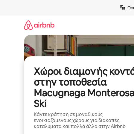
Μετάβαση
Ορι
στο
περιεχόμενο
Χώροι διαμονής κοντ
στην τοποθεσία
Macugnaga Monteros
Ski
Κάντε κράτηση σε μοναδικούς
ενοικιαζόμενους χώρους για διακοπές,
καταλύματα και πολλά άλλα στην Airbnb