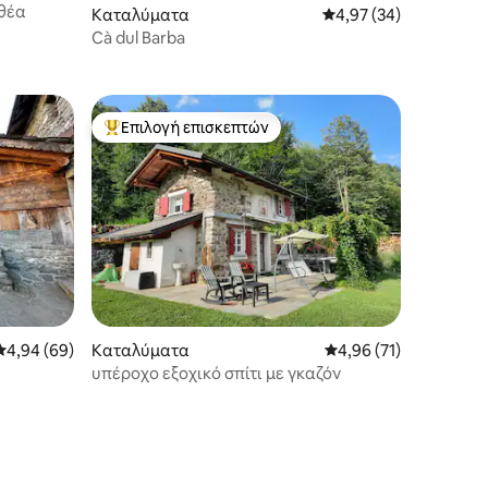
 θέα
Καταλύματα
Μέση βαθμολογία: 4,9
4,97 (34)
Cà dul Barba
Επιλογή επισκεπτών
Κορυφαία επιλογή επισκεπτών
Μέση βαθμολογία: 4,94 στα 5, 69 κριτικές
4,94 (69)
Καταλύματα
Μέση βαθμολογία: 4,9
4,96 (71)
υπέροχο εξοχικό σπίτι με γκαζόν