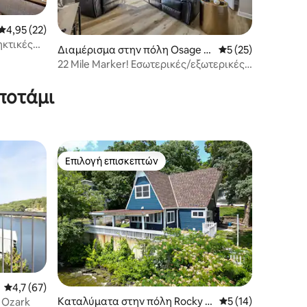
Μέση βαθμολογία: 4,95 στα 5, 22 κριτικές
4,95 (22)
κτικές
Διαμέρισμα στην πόλη Osage B
Μέση βαθμολογία: 
5 (25)
each
22 Mile Marker! Εσωτερικές/εξωτερικές
πισίνες, τζακούζι!
ποτάμι
Επιλογή επισκεπτών
Επιλογή επισκεπτών
Μέση βαθμολογία: 4,7 στα 5, 67 κριτικές
4,7 (67)
Καταλύματα στην πόλη Rocky M
Μέση βαθμολογία: 
5 (14)
 Ozark