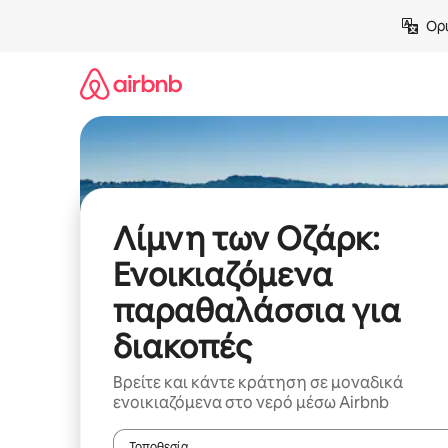
Μετάβαση
Ορι
στο
περιεχόμενο
Λίμνη των Οζάρκ:
Ενοικιαζόμενα
παραθαλάσσια για
διακοπές
Βρείτε και κάντε κράτηση σε μοναδικά
ενοικιαζόμενα στο νερό μέσω Airbnb
Τοποθεσία