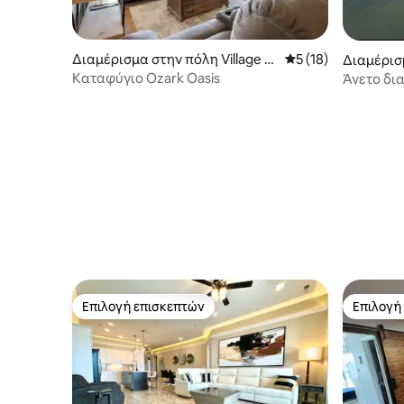
Διαμέρισμα στην πόλη Village of
Μέση βαθμολογία: 5
5 (18)
Διαμέρισμ
Four Seasons
e of Four
Καταφύγιο Ozark Oasis
Άνετο δι
Επιλογή επισκεπτών
Επιλογή
Επιλογή επισκεπτών
Επιλογή