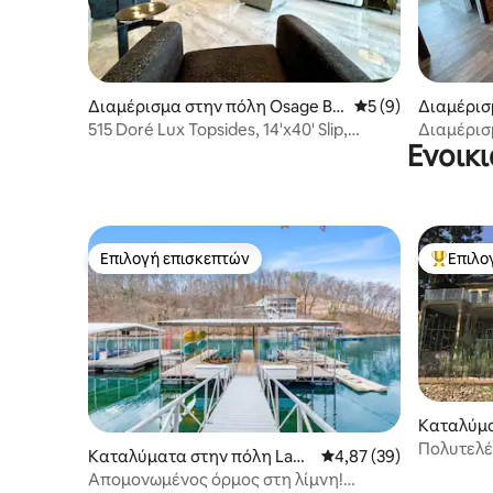
Διαμέρισμα στην πόλη Osage Be
Μέση βαθμολογία: 
5 (9)
Διαμέρισ
ach
e Beach
515 Doré Lux Topsides, 14'x40' Slip,
Διαμέρισ
Ενοικ
Resort Pools,
στο κύριο
Επιλογή επισκεπτών
Επιλο
Επιλογή επισκεπτών
Κορυφαί
Καταλύμα
ise Beach
Πολυτελές
Καταλύματα στην πόλη Lake
Μέση βαθμολογία: 4,87
4,87 (39)
(5 υπνοδ
Ozark
Απομονωμένος όρμος στη λίμνη!