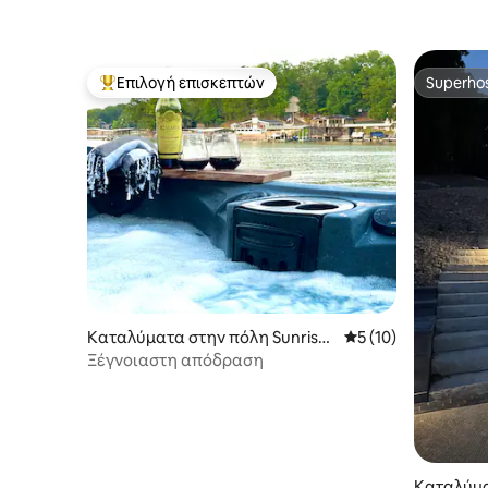
Ιδιωτική αποβάθρα!
Επιλογή επισκεπτών
Superho
Κορυφαία επιλογή επισκεπτών
Superho
Καταλύματα στην πόλη Sunrise
Μέση βαθμολογία: 5
5 (10)
Beach
Ξέγνοιαστη απόδραση
Καταλύμα