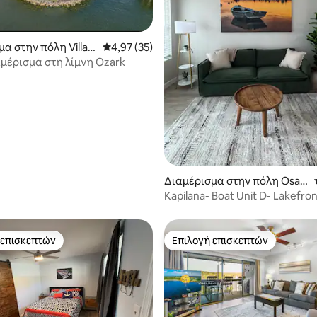
 στα 5, 18 κριτικές
α στην πόλη Villag
Μέση βαθμολογία: 4,97 στα 5, 35 κριτικές
4,97 (35)
 Seasons
αμέρισμα στη λίμνη Ozark
Διαμέρισμα στην πόλη Osag
e Beach
Kapilana- Boat Unit D- Lakefro
ενοικίαση σκάφους
 επισκεπτών
Επιλογή επισκεπτών
 επισκεπτών
Επιλογή επισκεπτών