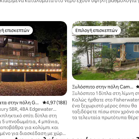
κιαζόμενα καταλύματα στο νερό έχουν υψηλή βαθμολογία γ
γή επισκεπτών
Επιλογή επισκεπτών
α επιλογή επισκεπτών
Επιλογή επισκεπτών
Ξυλόσπιτο στην πόλη Camd
Μ
enton
Ξυλόσπιτο 1 δίπλα στη λίμνη σ
στα 5, 142 κριτικές
θέρετρο Fisherwaters
Καλώς ήρθατε στο Fisherwater
τα στην πόλη Gra
Μέση βαθμολογία: 4,97 στα 5, 188 κριτικές
4,97 (188)
ένα ξεχωριστό μέρος όπου θα
xury 5BR, 4BA Edgewater
ταξιδέψετε πίσω στον χρόνο σ
 Hot Tub!
κπληκτικό σπίτι δίπλα στη
τα τελευταία πρωτότυπα θέρε
ι 5 υπνοδωμάτια, 4 μπάνια,
μαμάδες και ποπ στη λίμνη τω
, αποβάθρα για κολύμπι και
Βρίσκεται στα 10 λεπτά του Ni
σμένο για διασκέδαση με χώρο
Arm, θα απολαύσετε την ηρεμί