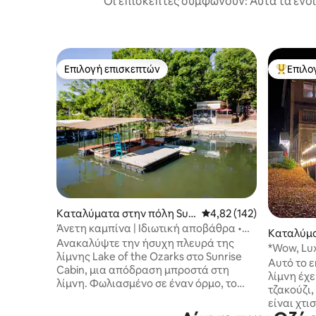
Οι επισκέπτες συμφωνούν: Αυτά τα ενοι
Επιλογή επισκεπτών
Επιλο
Επιλογή επισκεπτών
Κορυφαί
Καταλύματα στην πόλη Sun
Μέση βαθμολογία: 4,82 
4,82 (142)
rise Beach
Άνετη καμπίνα | Ιδιωτική αποβάθρα •
Καταλύμα
Ήσυχο σημείο • Εστία φωτιάς
Ανακαλύψτε την ήσυχη πλευρά της
vois Mills
*Wow, Lu
λίμνης Lake of the Ozarks στο Sunrise
Escape w/
Αυτό το ε
Cabin, μια απόδραση μπροστά στη
λίμνη έχε
λίμνη. Φωλιασμένο σε έναν όρμο, το
τζακούζι
άνετο ξυλόσπιτό μας προσφέρει άμεση
είναι χτι
πρόσβαση στη λίμνη και μια ήρεμη