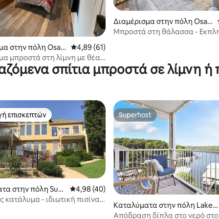
Διαμέρισμα στην πόλη Osag
e Beach
Μπροστά στη θάλασσα - Εκπλη
παροχές
5 στα 5, 9 κριτικές
μα στην πόλη Osag
Μέση βαθμολογία: 4,89 στα 5, 61 κριτικές
4,89 (61)
μα μπροστά στη λίμνη με θέα
ιαζόμενα σπίτια μπροστά σε λίμνη ή 
 κανάλι
γή επισκεπτών
Superhost
α επιλογή επισκεπτών
Superhost
τα στην πόλη Sunr
Μέση βαθμολογία: 4,98 στα 5, 40 κριτικές
4,98 (40)
 κατάλυμα - ιδιωτική πισίνα
 στα 5, 39 κριτικές
Καταλύματα στην πόλη Lake
ωμάτια)
Ozark
Απόδραση δίπλα στο νερό στο