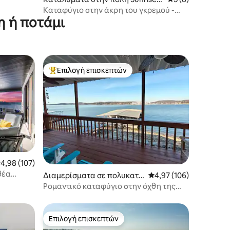
each
Καταφύγιο στην άκρη του γκρεμού -
η ή ποτάμι
Θερμαινόμενη πισίνα, τζακούζι και θέα!
Επιλογή επισκεπτών
Κορυφαία επιλογή επισκεπτών
έση βαθμολογία: 4,98 στα 5, 107 κριτικές
4,98 (107)
θέα
Διαμερίσματα σε πολυκατο
Μέση βαθμολογία: 4,97
4,97 (106)
ικία στην πόλη Lake Ozark
Ρομαντικό καταφύγιο στην όχθη της
λίμνης - Κοντά στη λίμνη!
Επιλογή επισκεπτών
Επιλογή επισκεπτών