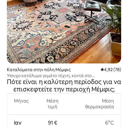
Καταλύματα στην πόλη Μέμφις
Μέση βαθμολογ
4,92 (78)
Ήσυχο κατάλυμα γεμάτο τέχνη, κοντά στο
Πότε είναι η καλύτερη περίοδος για να
Πανεπιστήμιο του Μίσιγκαν, με άφθονη γοητεία!
επισκεφτείτε την περιοχή Μέμφις;
Μήνας
Μέση
Μέση
τιμή
θερμοκρασία
Ιαν
91 €
6°C