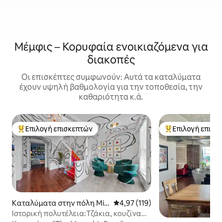
Μέμφις – Κορυφαία ενοικιαζόμενα για
διακοπές
Οι επισκέπτες συμφωνούν: Αυτά τα καταλύματα
έχουν υψηλή βαθμολογία για την τοποθεσία, την
καθαριότητα κ.ά.
Επιλογή επισκεπτών
Επιλογή επισκ
Κορυφαία επιλογή επισκεπτών
Κορυφαία επιλογ
Καταλύματα στην πόλη Mid
Μέση βαθμολογία: 4,97 στα 5, 1
4,97 (119)
town
Ιστορική πολυτέλεια:Τζάκια, κουζίνα