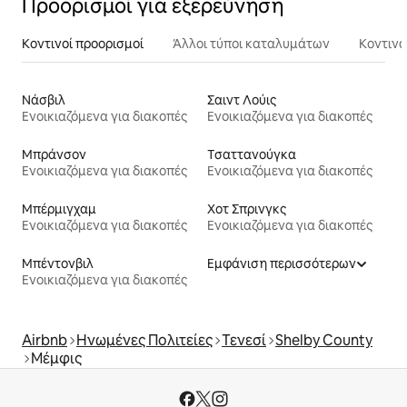
Προορισμοί για εξερεύνηση
Κοντινοί προορισμοί
Άλλοι τύποι καταλυμάτων
Κοντινά
Νάσβιλ
Σαιντ Λούις
Ενοικιαζόμενα για διακοπές
Ενοικιαζόμενα για διακοπές
Μπράνσον
Τσαττανούγκα
Ενοικιαζόμενα για διακοπές
Ενοικιαζόμενα για διακοπές
Μπέρμιγχαμ
Χοτ Σπρινγκς
Ενοικιαζόμενα για διακοπές
Ενοικιαζόμενα για διακοπές
Μπέντονβιλ
Εμφάνιση περισσότερων
Ενοικιαζόμενα για διακοπές
Airbnb
Ηνωμένες Πολιτείες
Τενεσί
Shelby County
Μέμφις