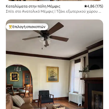
Καταλύματα στην πόλη Μέμφις
Μέση βαθμολογί
4,86 (175)
Σπίτι στο Ανατολικό Μέμφις | Τζάκι εξωτερικού χώρου +
αυλή | Επιτρέπονται τα κατοικίδια
Επιλογή επισκεπτών
Κορυφαία επιλογή επισκεπτών