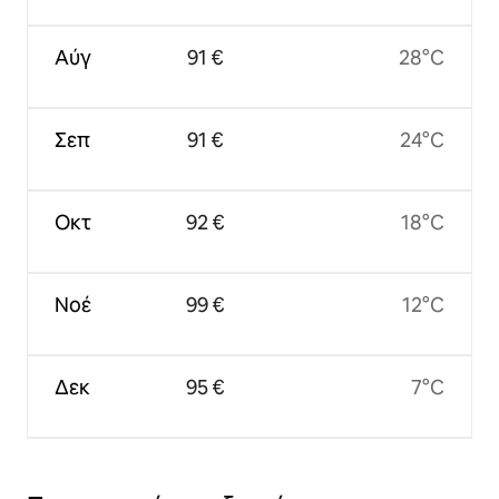
Αύγ
91 €
28°C
Σεπ
91 €
24°C
Οκτ
92 €
18°C
Νοέ
99 €
12°C
Δεκ
95 €
7°C