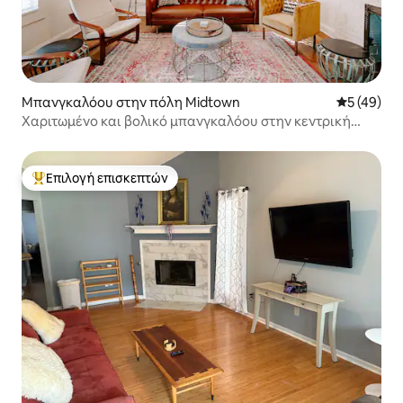
Μπανγκαλόου στην πόλη Midtown
Μέση βαθμο
5 (49)
Χαριτωμένο και βολικό μπανγκαλόου στην κεντρική
λεωφόρο | Υπέρδιπλα κρεβάτια
Επιλογή επισκεπτών
Κορυφαία επιλογή επισκεπτών