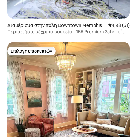
Διαμέρισμα στην πόλη Downtown Memphis
Μέση βαθμολογ
4,98 (61)
Περπατήστε μέχρι τα μουσεία - 1BR Premium Safe Loft
με πάρκινγκ
Επιλογή επισκεπτών
Επιλογή επισκεπτών