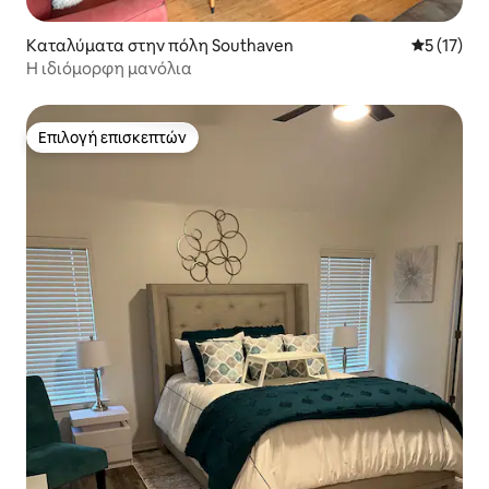
Καταλύματα στην πόλη Southaven
Μέση βαθμ
5 (17)
Η ιδιόμορφη μανόλια
Επιλογή επισκεπτών
Επιλογή επισκεπτών