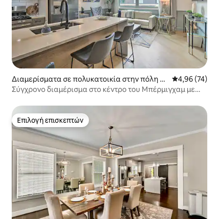
Διαμερίσματα σε πολυκατοικία στην πόλη Μ
Μέση βαθμολογ
4,96 (74)
πέρμιγχαμ
Σύγχρονο διαμέρισμα στο κέντρο του Μπέρμιγχαμ με
πρόσβαση στην ταράτσα
Επιλογή επισκεπτών
Επιλογή επισκεπτών