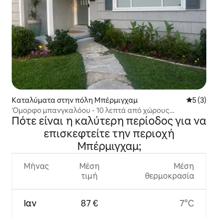
Καταλύματα στην πόλη Μπέρμιγχαμ
Μέση βαθμ
5 (3)
Όμορφο μπανγκαλόου - 10 λεπτά από χώρους
Πότε είναι η καλύτερη περίοδος για να
συναυλιών
επισκεφτείτε την περιοχή
Μπέρμιγχαμ;
Μήνας
Μέση
Μέση
τιμή
θερμοκρασία
Ιαν
87 €
7°C