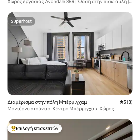
Χώρος εργασίας Avondale 3BR | Όαση στην πίσω αυλή |
Κέντρο πόλης
Superhost
Superhost
Διαμέρισμα στην πόλη Μπέρμιγχαμ
Μέση βαθμ
5 (3)
Μοντέρνο στούντιο. Κέντρο Μπέρμιγχαμ. Χώρος
στάθμευσης. Ταράτσα
Επιλογή επισκεπτών
Κορυφαία επιλογή επισκεπτών