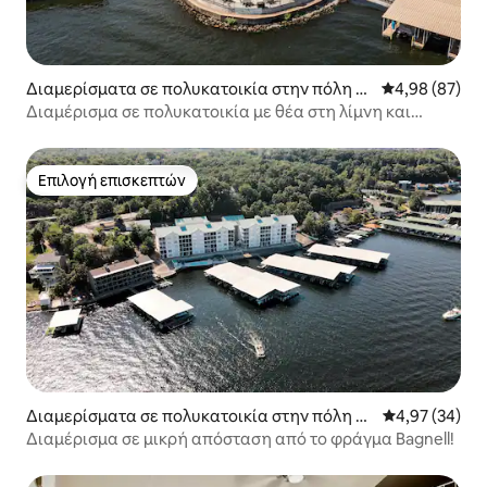
Διαμερίσματα σε πολυκατοικία στην πόλη Vil
Μέση βαθμολογ
4,98 (87)
lage of Four Seasons
Διαμέρισμα σε πολυκατοικία με θέα στη λίμνη και
εσωτερικές και εξωτερικές πισίνες!
Επιλογή επισκεπτών
Επιλογή επισκεπτών
Διαμερίσματα σε πολυκατοικία στην πόλη La
Μέση βαθμολογ
4,97 (34)
ke Ozark
Διαμέρισμα σε μικρή απόσταση από το φράγμα Bagnell!