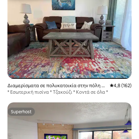
Διαμερίσματα σε πολυκατοικία στην πόλη Vill
Μέση βαθμολογ
4,8 (162)
age of Four Seasons
* Εσωτερική πισίνα * Τζακούζι * Κοντά σε όλα *
Superhost
Superhost