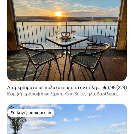
Διαμερίσματα σε πολυκατοικία στην πόλη
Μέση βαθμολογί
4,95 (229)
Osage Beach
Κομψή πρόσοψη σε λίμνη, King Suite, ηλιοβασίλεμα,
πισίνα, ολίσθηση
Επιλογή επισκεπτών
Επιλογή επισκεπτών