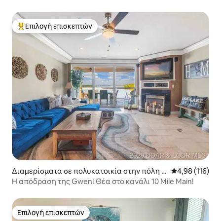
Επιλογή επισκεπτών
Κορυφαία επιλογή επισκεπτών
Διαμερίσματα σε πολυκατοικία στην πόλη O
Μέση βαθμολογί
4,98 (116)
sage Beach
Η απόδραση της Gwen! Θέα στο κανάλι 10 Mile Main!
Επιλογή επισκεπτών
Επιλογή επισκεπτών