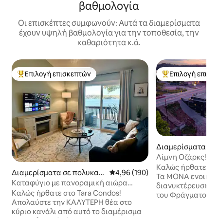
βαθμολογία
Οι επισκέπτες συμφωνούν: Αυτά τα διαμερίσματα
έχουν υψηλή βαθμολογία για την τοποθεσία, την
καθαριότητα κ.ά.
Επιλογή επισκεπτών
Επιλογή επισκ
Κορυφαία επιλογή επισκεπτών
Κορυφαία επιλογ
Διαμερίσματα σε
οικία στην πόλη 
Λίμνη Οζάρκς! Νέ
k
διακοπών στο Str
Καλώς ήρθατε στο 
Διαμερίσματα σε πολυκατ
Μέση βαθμολογία: 4,96 στα 5, 1
4,96 (190)
Τα ΜΌΝΑ ενοικια
οικία στην πόλη Lake Ozar
Καταφύγιο με πανοραμική αιώρα
διανυκτέρευση σ
k
μπροστά στη λίμνη + πισίνα με
Καλώς ήρθατε στο Tara Condos!
του Φράγματος Ba
θαλασσινό νερό
Απολαύστε την ΚΑΛΎΤΕΡΗ θέα στο
ενοικιαζόμενα δι
κύριο κανάλι από αυτό το διαμέρισμα
υπνοδωματίων και