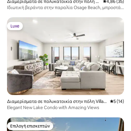
Διαμερίσματα σε πολυκατοικία στην πόλη O
Μέση βαθμολογ
4,86 (35)
sage Beach
Ιδιωτική βεράντα στην παραλία Osage Beach, μπροστά
στη λίμνη | Πισίνα | Θέα
Luxe
Luxe
Διαμερίσματα σε πολυκατοικία στην πόλη Villag
Μέση βαθμο
5 (14)
e of Four Seasons
Elegant New Lake Condo with Amazing Views
Επιλογή επισκεπτών
Επιλογή επισκεπτών