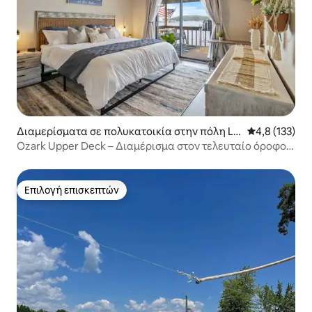
Διαμερίσματα σε πολυκατοικία στην πόλη La
Μέση βαθμολο
4,8 (133)
ke Ozark
Ozark Upper Deck – Διαμέρισμα στον τελευταίο όροφο
μπροστά στη θάλασσα!
Επιλογή επισκεπτών
Επιλογή επισκεπτών