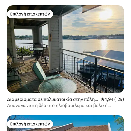
ψησταριά
Επιλογή επισκεπτών
Επιλογή επισκεπτών
Διαμερίσματα σε πολυκατοικία στην πόλη
Μέση βαθμολογί
4,94 (129)
Osage Beach
Ασυναγώνιστη θέα στο ηλιοβασίλεμα και βολική
τοποθεσία
Επιλογή επισκεπτών
Επιλογή επισκεπτών