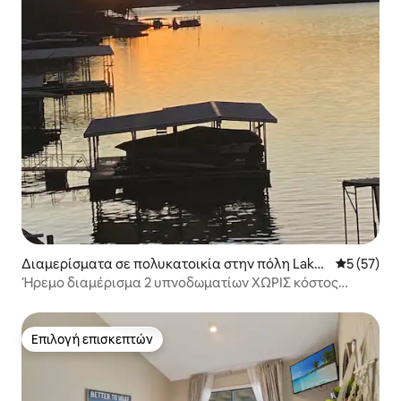
Διαμερίσματα σε πολυκατοικία στην πόλη Lake
Μέση βαθμο
5 (57)
Ozark
Ήρεμο διαμέρισμα 2 υπνοδωματίων ΧΩΡΙΣ κόστος
καθαρισμού
Επιλογή επισκεπτών
Επιλογή επισκεπτών