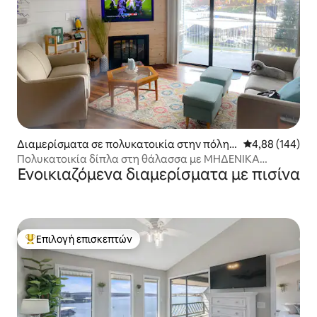
Διαμερίσματα σε πολυκατοικία στην πόλη
Μέση βαθμολογί
4,88 (144)
Osage Beach
Πολυκατοικία δίπλα στη θάλασσα με ΜΗΔΕΝΙΚΑ
Ενοικιαζόμενα διαμερίσματα με πισίνα
ΣΚΑΛΟΠΆΤΙΑ στην μπροστινή πόρτα
Επιλογή επισκεπτών
Κορυφαία επιλογή επισκεπτών