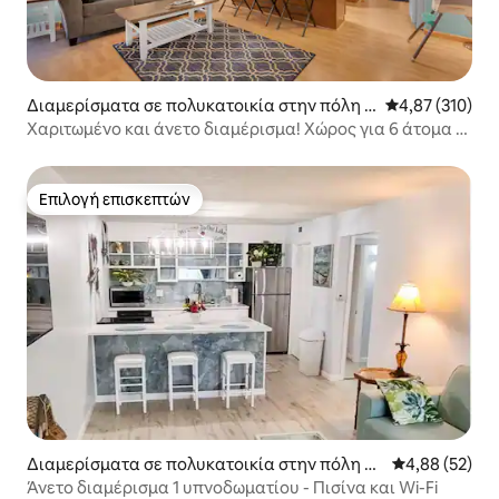
Διαμερίσματα σε πολυκατοικία στην πόλη L
Μέση βαθμολογί
4,87 (310)
ake Ozark
Χαριτωμένο και άνετο διαμέρισμα! Χώρος για 6 άτομα +
WiFi! 💙☀️ 🛥️ 🏖️ ⚓
Επιλογή επισκεπτών
Επιλογή επισκεπτών
Διαμερίσματα σε πολυκατοικία στην πόλη O
Μέση βαθμολογ
4,88 (52)
sage Beach
Άνετο διαμέρισμα 1 υπνοδωματίου - Πισίνα και Wi-Fi