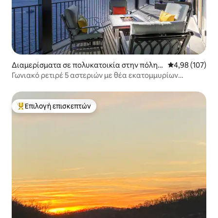
Διαμερίσματα σε πολυκατοικία στην πόλη
Μέση βαθμολογί
4,98 (107)
Osage Beach
Γωνιακό ρετιρέ 5 αστεριών με θέα εκατομμυρίων
δολαρίων!
Επιλογή επισκεπτών
Κορυφαία επιλογή επισκεπτών