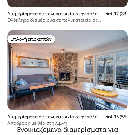
Διαμερίσματα σε πολυκατοικία στην πόλη O
Μέση βαθμολογ
4,97 (38)
sage Beach
Ολόκληρο διαμέρισμα σε πολυκατοικία σε
παραδεισένιο μέρος δίπλα στην πισίνα
Επιλογή επισκεπτών
Επιλογή επισκεπτών
Διαμερίσματα σε πολυκατοικία στην πόλη La
Μέση βαθμολογ
4,95 (56)
ke Ozark
Απόδραση με θέα στη λίμνη
Ενοικιαζόμενα διαμερίσματα για