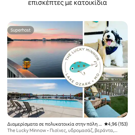
επισκέπτες με κατοικίδια
Superhost
Superhost
Διαμερίσματα σε πολυκατοικία στην πόλη V
Μέση βαθμολογί
4,96 (153)
illage of Four Seasons
The Lucky Minnow • Πισίνες, υδρομασάζ, βεράντα,