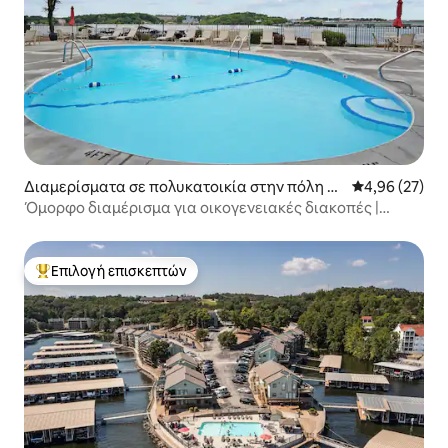
Διαμερίσματα σε πολυκατοικία στην πόλη O
Μέση βαθμολογ
4,96 (27)
sage Beach
Όμορφο διαμέρισμα για οικογενειακές διακοπές |
Πισίνα | Στοά
Επιλογή επισκεπτών
Κορυφαία επιλογή επισκεπτών