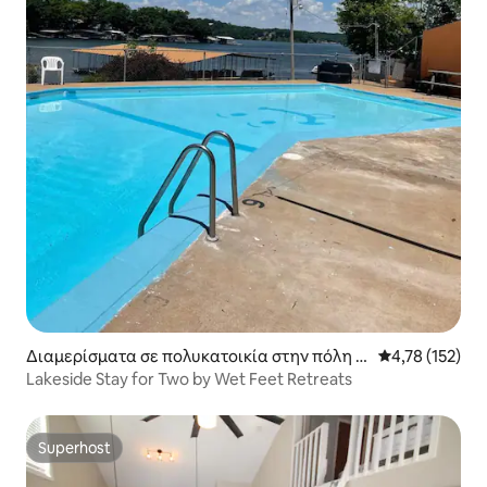
Διαμερίσματα σε πολυκατοικία στην πόλη Vi
Μέση βαθμολογ
4,78 (152)
llage of Four Seasons
Lakeside Stay for Two by Wet Feet Retreats
Superhost
Superhost