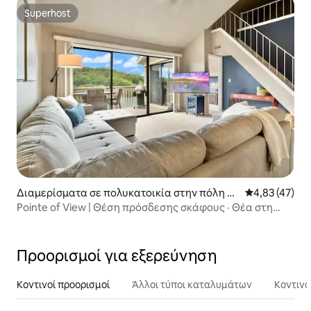
Superhost
Superhost
Διαμερίσματα σε πολυκατοικία στην πόλη O
Μέση βαθμολογ
4,83 (47)
sage Beach
Pointe of View | Θέση πρόσδεσης σκάφους · Θέα στη
λίμνη
Προορισμοί για εξερεύνηση
Κοντινοί προορισμοί
Άλλοι τύποι καταλυμάτων
Κοντινά