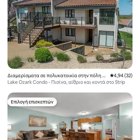
Διαμερίσματα σε πολυκατοικία στην πόλη La
Μέση βαθμολογ
4,94 (32)
ke Ozark
Lake Ozark Condo - Πισίνα, αίθριο και κοντά στο Strip
Επιλογή επισκεπτών
Επιλογή επισκεπτών