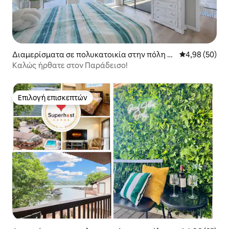
Διαμερίσματα σε πολυκατοικία στην πόλη O
Μέση βαθμολογ
4,98 (50)
sage Beach
Καλώς ήρθατε στον Παράδεισο!
Επιλογή επισκεπτών
Επιλογή επισκεπτών