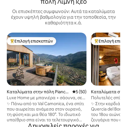
πόλη Λίμνη Ιζέο
Οι επισκέπτες συμφωνούν: Αυτά τα καταλύματα
έχουν υψηλή βαθμολογία για την τοποθεσία, την
καθαριότητα κ.ά.
Επιλογή επισκεπτών
Επιλογή επισκ
Κορυφαία επιλογή επισκεπτών
Κορυφαία επιλογ
Καταλύματα στην πόλη Pianco
Μέση βαθμολογία: 5 στα 5, 
5 (50)
Καταλύματα στην
gno
nno
Luxe Home με μπανιέρα + σάουνα, σε
Πολυτελές σπίτι μ
ψηλή τοποθεσία στο βουνό
σπα + θέα στις Άλ
✨ Πάνω από το Val Camonica, ένα σπίτι
✨ Στην καρδιά του
που αιωρείται ανάμεσα στον ουρανό,
Quercia del Borgo
τη φύση και μια θέα 180°. Το ιδιωτικό
του 18ου αιώνα, 
υπαίθριο σπα είναι το τελετουργικό
ζευγάρια που ανα
Δημοφιλείς παροχές για
σας: φινλανδική μπανιέρα 40°, σάουνα
ιδιωτικότητα και