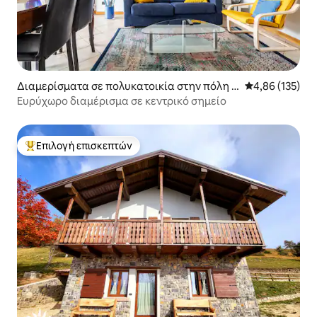
Διαμερίσματα σε πολυκατοικία στην πόλη Is
Μέση βαθμολογί
4,86 (135)
eo
Ευρύχωρο διαμέρισμα σε κεντρικό σημείο
Επιλογή επισκεπτών
Κορυφαία επιλογή επισκεπτών