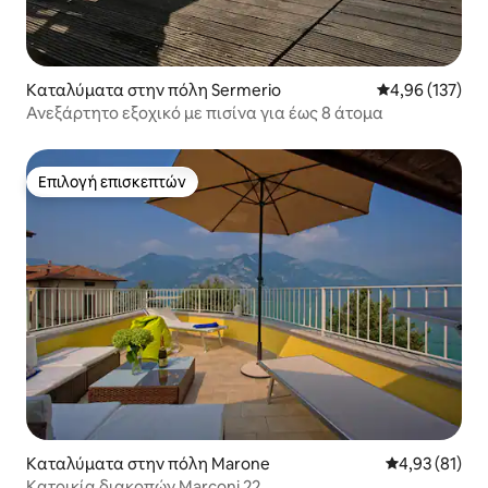
Καταλύματα στην πόλη Sermerio
Μέση βαθμολογί
4,96 (137)
Ανεξάρτητο εξοχικό με πισίνα για έως 8 άτομα
Επιλογή επισκεπτών
Επιλογή επισκεπτών
Καταλύματα στην πόλη Marone
Μέση βαθμολογ
4,93 (81)
Κατοικία διακοπών Marconi 22