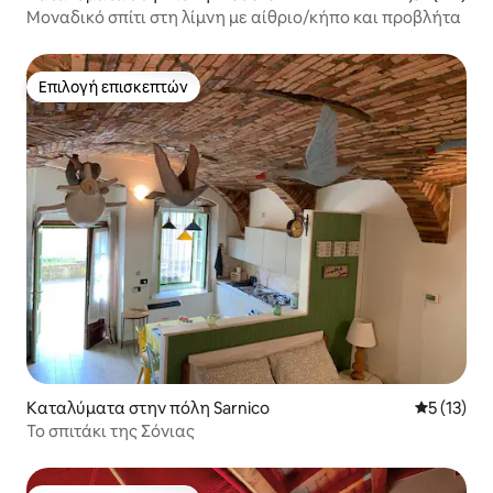
Μοναδικό σπίτι στη λίμνη με αίθριο/κήπο και προβλήτα
Επιλογή επισκεπτών
Επιλογή επισκεπτών
Καταλύματα στην πόλη Sarnico
Μέση βαθμ
5 (13)
Το σπιτάκι της Σόνιας