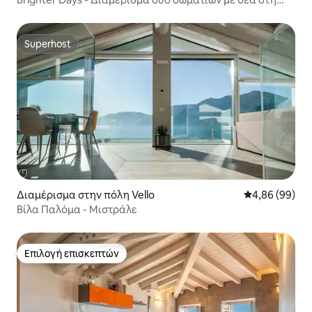
λίμνη και την πισίνα
Superhost
Superhost
Διαμέρισμα στην πόλη Vello
Μέση βαθμολογ
4,86 (99)
Βίλα Παλόμα - Μιστράλε
Επιλογή επισκεπτών
Επιλογή επισκεπτών