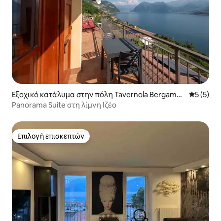
Εξοχικό κατάλυμα στην πόλη Tavernola Bergamas
Μέση βαθμ
5 (5)
ca
Panorama Suite στη λίμνη Ιζέο
Επιλογή επισκεπτών
Επιλογή επισκεπτών