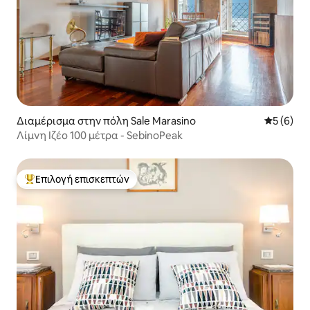
Διαμέρισμα στην πόλη Sale Marasino
Μέση βαθμ
5 (6)
Λίμνη Ιζέο 100 μέτρα - SebinoPeak
Επιλογή επισκεπτών
Κορυφαία επιλογή επισκεπτών