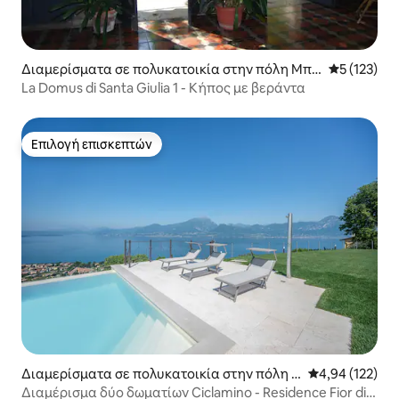
Διαμερίσματα σε πολυκατοικία στην πόλη Μπρ
Μέση βαθμο
5 (123)
έσια
La Domus di Santa Giulia 1 - Κήπος με βεράντα
Επιλογή επισκεπτών
Επιλογή επισκεπτών
Διαμερίσματα σε πολυκατοικία στην πόλη T
Μέση βαθμολογί
4,94 (122)
orri del Benaco
Διαμέρισμα δύο δωματίων Ciclamino - Residence Fior di