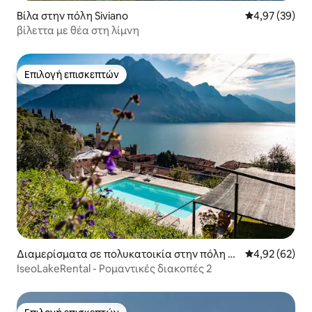
Βίλα στην πόλη Siviano
Μέση βαθμολογ
4,97 (39)
βίλεττα με θέα στη λίμνη
Επιλογή επισκεπτών
Επιλογή επισκεπτών
Διαμερίσματα σε πολυκατοικία στην πόλη Ri
Μέση βαθμολογ
4,92 (62)
va di Solto
IseoLakeRental - Ρομαντικές διακοπές 2