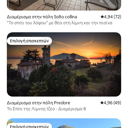
Διαμέρισμα στην πόλη Solto collina
Μέση βαθμολογ
4,94 (72)
"Το σπίτι του λόφου" με θέα στη λίμνη και την πισίνα
Επιλογή επισκεπτών
Επιλογή επισκεπτών
Διαμέρισμα στην πόλη Predore
Μέση βαθμολογ
4,96 (49)
Το Σπίτι της Λίμνης Ιζέο - Διαμέρισμα Β
Επιλογή επισκεπτών