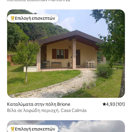
Επιλογή επισκεπτών
Κορυφαία επιλογή επισκεπτών
Καταλύματα στην πόλη Brione
Μέση βαθμολογ
4,93 (101)
Βίλα σε λοφώδη περιοχή. Casa Calmàs
Επιλογή επισκεπτών
Κορυφαία επιλογή επισκεπτών