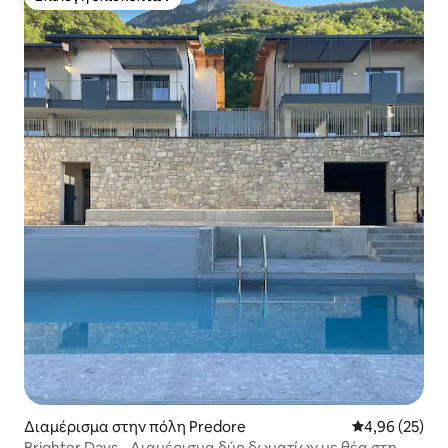
Επιλογή επισκεπτών
Διαμέρισμα στην πόλη Predore
Μέση βαθμολογ
4,96 (25)
Brighter Days - Διαμέρισμα δύο δωματίων με θέα στη