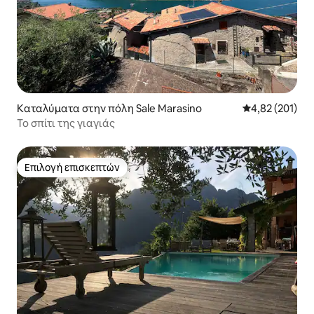
Καταλύματα στην πόλη Sale Marasino
Μέση βαθμολογί
4,82 (201)
Το σπίτι της γιαγιάς
Επιλογή επισκεπτών
Επιλογή επισκεπτών