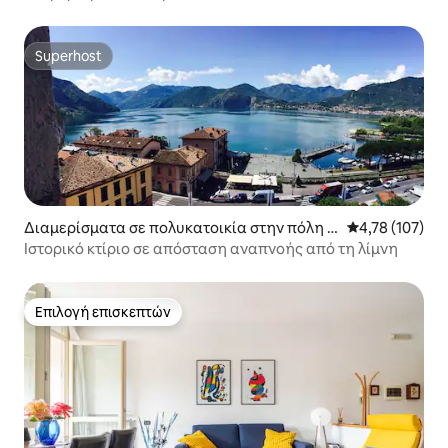
Lavanda
Superhost
Superhost
Διαμερίσματα σε πολυκατοικία στην πόλη Pi
Μέση βαθμολογί
4,78 (107)
sogne
Ιστορικό κτίριο σε απόσταση αναπνοής από τη λίμνη
Επιλογή επισκεπτών
Επιλογή επισκεπτών