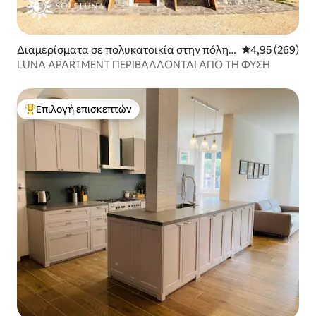
Διαμερίσματα σε πολυκατοικία στην πόλη
Μέση βαθμολογί
4,95 (269)
Capovalle
LUNA APARTMENT ΠΕΡΙΒΑΛΛΟΝΤΑΙ ΑΠΟ ΤΗ ΦΥΣΗ
Επιλογή επισκεπτών
Κορυφαία επιλογή επισκεπτών