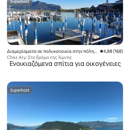
Superhost
Superhost
Διαμερίσματα σε πολυκατοικία στην πόλη
Μέση βαθμολογί
4,88 (168)
Clusane
Chez Ary: Στο δρόμο της λίμνης
Ενοικιαζόμενα σπίτια για οικογένειες
Superhost
Superhost