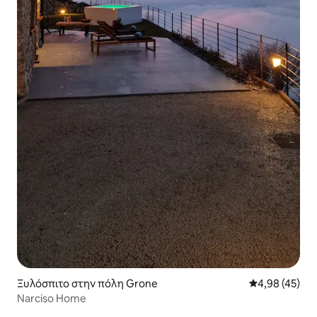
Ξυλόσπιτο στην πόλη Grone
Μέση βαθμολογ
4,98 (45)
Narciso Home