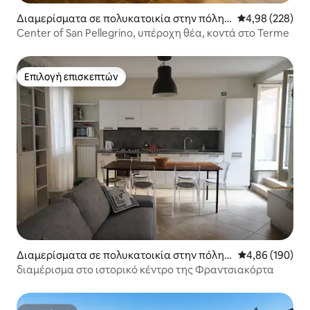
Διαμερίσματα σε πολυκατοικία στην πόλη S
Μέση βαθμολογί
4,98 (228)
an Pellegrino Terme
Center of San Pellegrino, υπέροχη θέα, κοντά στο Terme
Επιλογή επισκεπτών
Επιλογή επισκεπτών
Διαμερίσματα σε πολυκατοικία στην πόλη
Μέση βαθμολογί
4,86 (190)
Capriolo
διαμέρισμα στο ιστορικό κέντρο της Φραντσιακόρτα