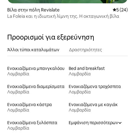
Βίλα στην πόλη Revislate
Μέση βαθμο
5 (24)
La Foleia και η ιδιωτική λίμνη της. Η οκταγωνική βίλα
Προορισμοί για εξερεύνηση
Άλλοι τύποι καταλυμάτων
Δραστηριότητες
Ενοικιαζόμενα μπανγκαλόου
Bed and breakfast
Λομβαρδία
Λομβαρδία
Ενοικιαζόμενα διαμερίσματα
Ενοικιαζόμενα τροχόσπιτα
Λομβαρδία
Λομβαρδία
Ενοικιαζόμενα κάστρα
Ενοικιαζόμενα με καγιάκ
Λομβαρδία
Λομβαρδία
Ενοικιαζόμενα ξυλόσπιτα
Εμφάνιση περισσότερων
Λομβαρδία