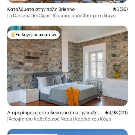
Καταλύματα στην πόλη Brienno
Μέση βαθμο
5 (26)
La Darsena dei Cigni - Ιδιωτική πρόσβαση στη λίμνη
Επιλογή επισκεπτών
Κορυφαία επιλογή επισκεπτών
Διαμερίσματα σε πολυκατοικία στην πόλη Κ
Μέση βαθμολογ
4,98 (211)
όμο
[Άποψη του Καθεδρικού Ναού] Καρδιά του Κόμο