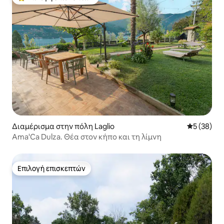
Κορυφαία επιλογή επισκεπτών
Διαμέρισμα στην πόλη Laglio
Μέση βαθμο
5 (38)
Ama'Ca Dulza. Θέα στον κήπο και τη λίμνη
Επιλογή επισκεπτών
Επιλογή επισκεπτών