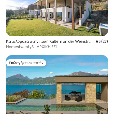
Καταλύματα στην πόλη Kaltern an der Weinstraß
Μέση βαθμο
5 (27)
e
Homestwenty3 - ΑΡΧΙΚΗ ΕΞΙ
Επιλογή επισκεπτών
Επιλογή επισκεπτών