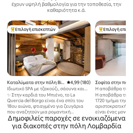
έχουν υψηλή βαθμολογία για την τοποθεσία, την
καθαριότητα κ.ά.
Επιλογή επισκεπτών
Επιλογή επισκ
Κορυφαία επιλογή επισκεπτών
Κορυφαία επιλογ
Καταλύματα στην πόλη Bie
Μέση βαθμολογία: 4,99 στα 5, 1
4,99 (180)
Σοφίτα στην πόλη 
nno
Ιδιωτικό SPA με τζακούζι, σάουνα και
Η αποβάθρα της Vi
θέα στις Άλπεις Luxury Home
✨ Στην καρδιά του Μπιένο, το La
Η αποβάθρα της Vi
Quercia del Borgo είναι ένα σπίτι του
1720 τμήμα της 
18ου αιώνα, φτιαγμένο για ζευγάρια
αριστοκρατικής β
που αναζητούν μια ρομαντική
είναι ένας μοναδι
Δημοφιλείς παροχές σε ενοικιαζόμενα
απόδραση με πραγματική
ανοιχτός χώρος,
ιδιωτικότητα. Πέτρα, ξύλο και design
αρχαία πέτρα, λευ
για διακοπές στην πόλη Λομβαρδία
συνοδεύουν ένα 24ωρο ιδιωτικό σπα με
Προσφέρει θέα σε