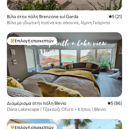
Βίλα στην πόλη Brenzone sul Garda
Μέση βαθμ
5 (21)
Βίλα με ιδιωτική πισίνα και σάουνα, λίμνη Γκάρντα
Επιλογή επισκεπτών
Κορυφαία επιλογή επισκεπτών
Διαμέρισμα στην πόλη Blevio
Μέση βαθμο
5 (86)
Dana Lakescape | Τζακούζι Ofuro + Κήπος | Blevio
Επιλογή επισκεπτών