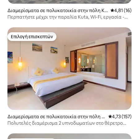
Διαμερίσματα σε πολυκατοικία στην πόλη Κο
Μέση βαθμολο
4,81 (16)
ύτα
Περπατήστε μέχρι την παραλία Kuta, Wi-Fi, εργασία -
Legian - Seminyak
Επιλογή επισκεπτών
Επιλογή επισκεπτών
Διαμερίσματα σε πολυκατοικία στην πόλη N
Μέση βαθμολογ
4,73 (157)
usa Dua
Πολυτελές διαμέρισμα 2 υπνοδωματίων στο θέρετρο
Nusa Dua