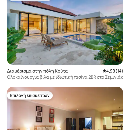
Διαμέρισμα στην πόλη Κούτα
Μέση βαθμολογ
4,93 (14)
Ολοκαίνουργια βίλα με ιδιωτική πισίνα 2BR στο Σεμινιάκ
Επιλογή επισκεπτών
Επιλογή επισκεπτών