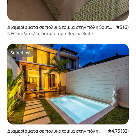
Διαμερίσματα σε πολυκατοικία στην πόλη South
Μέση βαθμ
5 (6)
Kuta
ΝΕΟ πολυτελές διαμέρισμα Regina Suite
Superhost
Superhost
Διαμερίσματα σε πολυκατοικία στην πόλη Ke
Μέση βαθμολο
4,75 (32)