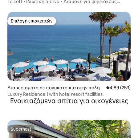
camatan Kuta Utara
Το Loft • Ιδιωτική πισίνα • Διαμονή για ψηφιακούς
νομάδες
Επιλογή επισκεπτών
Επιλογή επισκεπτών
Διαμερίσματα σε πολυκατοικία στην πόλη
Μέση βαθμολογί
4,89 (253)
Kuta Selatan
Luxury Residence 1 with hotel resort facilities.
Ενοικιαζόμενα σπίτια για οικογένειες
Superhost
Superhost