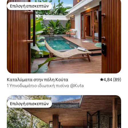
Επιλογή επισκεπτών
Επιλογή επισκεπτών
Καταλύματα στην πόλη Κούτα
Μέση βαθμολογ
4,84 (89)
1 Υπνοδωμάτιο ιδιωτική πισίνα @Kuta
Επιλογή επισκεπτών
Επιλογή επισκεπτών