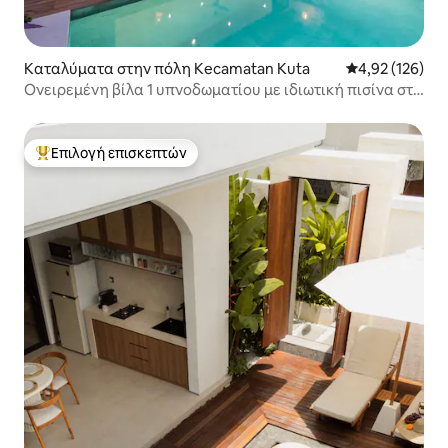
Καταλύματα στην πόλη Kecamatan Kuta
Μέση βαθμολογί
4,92 (126)
Ονειρεμένη βίλα 1 υπνοδωματίου με ιδιωτική πισίνα στο
Σεμινιάκ
Επιλογή επισκεπτών
Κορυφαία επιλογή επισκεπτών