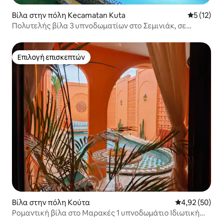
Βίλα στην πόλη Kecamatan Kuta
Μέση βαθμ
5 (12)
Πολυτελής βίλα 3 υπνοδωματίων στο Σεμινιάκ, σε
κεντρική τοποθεσία.
Επιλογή επισκεπτών
Επιλογή επισκεπτών
Βίλα στην πόλη Κούτα
Μέση βαθμολογ
4,92 (50)
Ρομαντική βίλα στο Μαρακές 1 υπνοδωμάτιο Ιδιωτική
πισίνα (Νέα!) 2