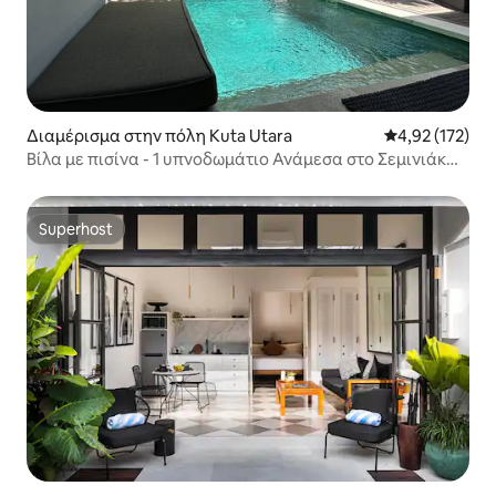
Διαμέρισμα στην πόλη Kuta Utara
Μέση βαθμολογί
4,92 (172)
Βίλα με πισίνα - 1 υπνοδωμάτιο Ανάμεσα στο Σεμινιάκ
και το Τσάνγκου
Superhost
Superhost