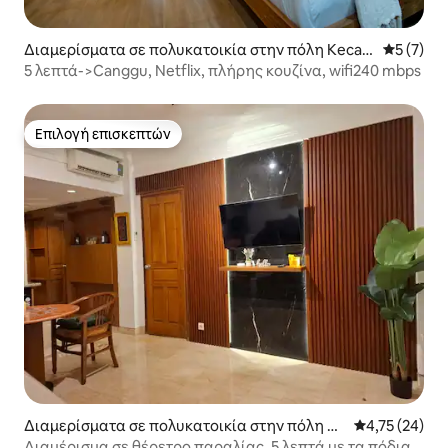
Διαμερίσματα σε πολυκατοικία στην πόλη Keca
Μέση βαθμ
5 (7)
matan Kuta Utara
5 λεπτά->Canggu, Netflix, πλήρης κουζίνα, wifi240 mbps
Επιλογή επισκεπτών
Επιλογή επισκεπτών
Διαμερίσματα σε πολυκατοικία στην πόλη Κο
Μέση βαθμολογ
4,75 (24)
ύτα
Διαμέρισμα σε θέρετρο παραλίας. 5 λεπτά με τα πόδια