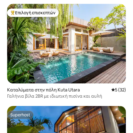
Επιλογή επισκεπτών
Κορυφαία επιλογή επισκεπτών
Καταλύματα στην πόλη Kuta Utara
Μέση βαθμο
5 (32)
Γαλήνια βίλα 2BR με ιδιωτική πισίνα και αυλή
Superhost
Superhost