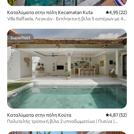
Καταλύματα στην πόλη Kecamatan Kuta
Μέση βαθμολογ
4,95 (22)
Villa Raffaela, Λεγκιάν - Εκπληκτική βίλα 5 αστέρων με 4
κρεβάτια και μπάνιο
Superhost
Superhost
Καταλύματα στην πόλη Κούτα
Μέση βαθμολογ
4,87 (52)
Πολυτελής τροπική βίλα 2 υπνοδωματίων | Πισίνα |
Περπατήστε μέχρι την παραλία