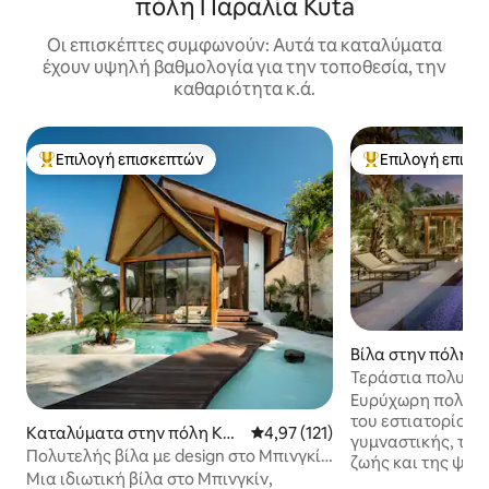
πόλη Παραλία Kuta
Οι επισκέπτες συμφωνούν: Αυτά τα καταλύματα
έχουν υψηλή βαθμολογία για την τοποθεσία, την
καθαριότητα κ.ά.
Επιλογή επισκεπτών
Επιλογή επισκ
Κορυφαία επιλογή επισκεπτών
Κορυφαία επιλογ
Βίλα στην πόλη K
Τεράστια πολυτελ
με 2 παραλίες κα
Ευρύχωρη πολυτε
του εστιατορίου, 
Καταλύματα στην πόλη Kec
Μέση βαθμολογία: 4,97 στα 5, 1
4,97 (121)
γυμναστικής, των
amatan Kuta Selatan
Πολυτελής βίλα με design στο Μπινγκίν
ζωής και της ψυχ
| Ιδιωτική πισίνα
Μια ιδιωτική βίλα στο Μπινγκίν,
Pererenan Canggu