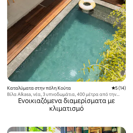
Καταλύματα στην πόλη Κούτα
Μέση βαθμο
5 (14)
Βίλα Alkasa, νέα, 3 υπνοδωμάτια, 400 μέτρα από την
Ενοικιαζόμενα διαμερίσματα με
παραλία
κλιματισμό