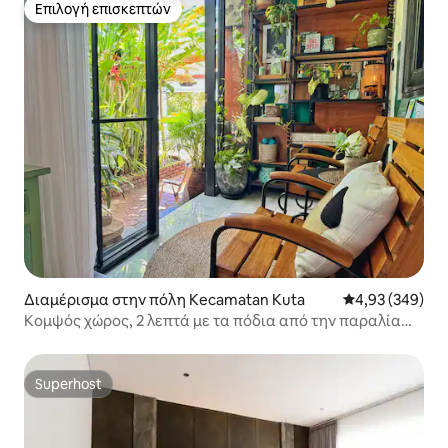
Επιλογή επισκεπτών
Επιλογή επισκεπτών
Διαμέρισμα στην πόλη Kecamatan Kuta
Μέση βαθμολογί
4,93 (349)
Κομψός χώρος, 2 λεπτά με τα πόδια από την παραλία
Kudeta
Superhost
Superhost