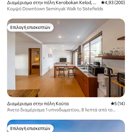
Διαμέρισμα στην πόλη Kerobokan Kelod, Ke
Μέση βαθμολογί
4,93 (200)
c. Kuta Utara, Kabupaten Badung
Κομψό Downtown Seminyak Walk to Sistefields
Επιλογή επισκεπτών
Επιλογή επισκεπτών
Διαμέρισμα στην πόλη Κούτα
Μέση βαθμο
5 (14)
Άνετο διαμέρισμα 1 υπνοδωματίου, 8 λεπτά από το
αεροδρόμιο, συγκοινωνίες
Επιλογή επισκεπτών
Επιλογή επισκεπτών