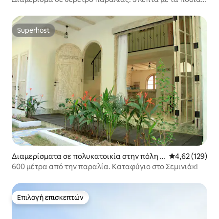
από την παραλία Legian
Superhost
Superhost
Διαμερίσματα σε πολυκατοικία στην πόλη Κ
Μέση βαθμολογί
4,62 (129)
ούτα
600 μέτρα από την παραλία. Καταφύγιο στο Σεμινιάκ!
Επιλογή επισκεπτών
Επιλογή επισκεπτών