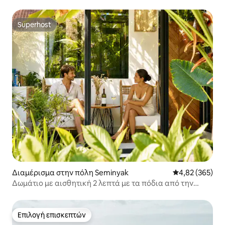
Superhost
Superhost
Διαμέρισμα στην πόλη Seminyak
Μέση βαθμολογί
4,82 (365)
Δωμάτιο με αισθητική 2 λεπτά με τα πόδια από την
παραλία
Επιλογή επισκεπτών
Επιλογή επισκεπτών