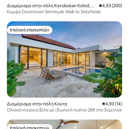
Διαμέρισμα στην πόλη Kerobokan Kelod, Ke
Μέση βαθμολογί
4,93 (200)
c. Kuta Utara, Kabupaten Badung
Κομψό Downtown Seminyak Walk to Sistefields
Επιλογή επισκεπτών
Επιλογή επισκεπτών
Διαμέρισμα στην πόλη Κούτα
Μέση βαθμολογ
4,93 (14)
Ολοκαίνουργια βίλα με ιδιωτική πισίνα 2BR στο Σεμινιάκ
Επιλογή επισκεπτών