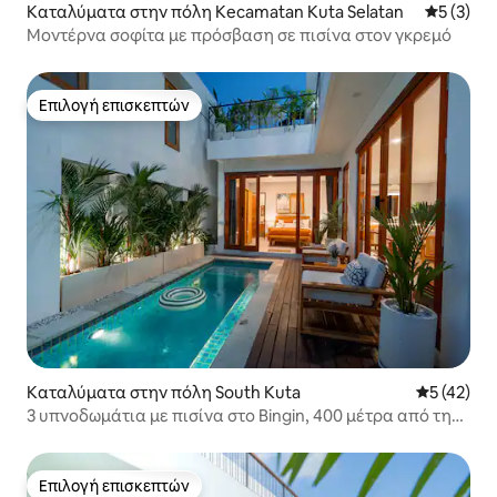
Καταλύματα στην πόλη Kecamatan Kuta Selatan
Μέση βαθμ
5 (3)
Μοντέρνα σοφίτα με πρόσβαση σε πισίνα στον γκρεμό
Επιλογή επισκεπτών
Επιλογή επισκεπτών
Καταλύματα στην πόλη South Kuta
Μέση βαθμο
5 (42)
3 υπνοδωμάτια με πισίνα στο Bingin, 400 μέτρα από την
παραλία Dreamland
Επιλογή επισκεπτών
Επιλογή επισκεπτών