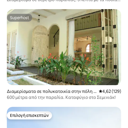
από την παραλία Legian
Superhost
Superhost
Διαμερίσματα σε πολυκατοικία στην πόλη Κ
Μέση βαθμολογί
4,62 (129)
ούτα
600 μέτρα από την παραλία. Καταφύγιο στο Σεμινιάκ!
Επιλογή επισκεπτών
Επιλογή επισκεπτών