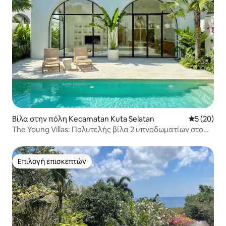
Βίλα στην πόλη Kecamatan Kuta Selatan
Μέση βαθμο
5 (20)
The Young Villas: Πολυτελής βίλα 2 υπνοδωματίων στο
Μπινγκίν
Επιλογή επισκεπτών
Επιλογή επισκεπτών