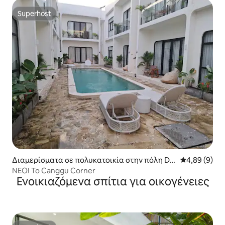
Superhost
Superhost
Διαμερίσματα σε πολυκατοικία στην πόλη Dal
Μέση βαθμολο
4,89 (9)
ung
ΝΕΟ! Το Canggu Corner
Ενοικιαζόμενα σπίτια για οικογένειες