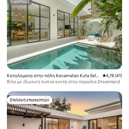
Superhost
Superhost
Καταλύματα στην πόλη Kecamatan Kuta Selat
Μέση βαθμολο
4,76 (41)
an
Βίλα με ιδιωτική πισίνα κοντά στην παραλία Dreamland
Επιλογή επισκεπτών
Επιλογή επισκεπτών