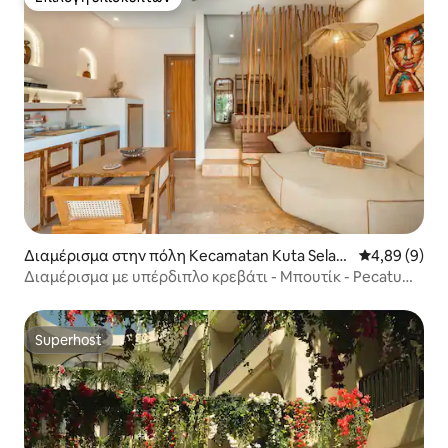
Επιλογή επισκεπτών
Διαμέρισμα στην πόλη Kecamatan Kuta Selata
Μέση βαθμολο
4,89 (9)
n
Διαμέρισμα με υπέρδιπλο κρεβάτι - Μπουτίκ - Pecatu
Uluwatu 2B
Superhost
Superhost