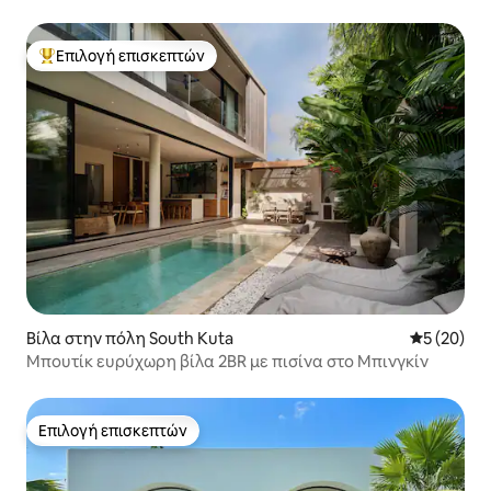
Ουλουβάτου
Επιλογή επισκεπτών
Κορυφαία επιλογή επισκεπτών
Βίλα στην πόλη South Kuta
Μέση βαθμο
5 (20)
Μπουτίκ ευρύχωρη βίλα 2BR με πισίνα στο Μπινγκίν
Επιλογή επισκεπτών
Επιλογή επισκεπτών