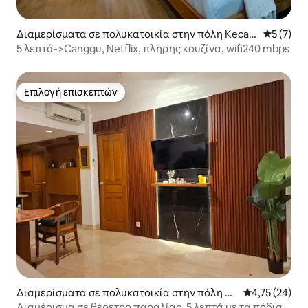
Διαμερίσματα σε πολυκατοικία στην πόλη Keca
Μέση βαθμ
5 (7)
matan Kuta Utara
5 λεπτά->Canggu, Netflix, πλήρης κουζίνα, wifi240 mbps
Επιλογή επισκεπτών
Επιλογή επισκεπτών
Διαμερίσματα σε πολυκατοικία στην πόλη Κο
Μέση βαθμολογ
4,75 (24)
ύτα
Διαμέρισμα σε θέρετρο παραλίας. 5 λεπτά με τα πόδια