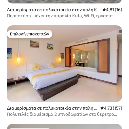
Διαμερίσματα σε πολυκατοικία στην πόλη Κο
Μέση βαθμολο
4,81 (16)
ύτα
Περπατήστε μέχρι την παραλία Kuta, Wi-Fi, εργασία -
Legian - Seminyak
Επιλογή επισκεπτών
Επιλογή επισκεπτών
Διαμερίσματα σε πολυκατοικία στην πόλη N
Μέση βαθμολογ
4,73 (157)
usa Dua
Πολυτελές διαμέρισμα 2 υπνοδωματίων στο θέρετρο
Nusa Dua