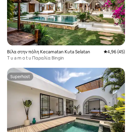
Βίλα στην πόλη Kecamatan Kuta Selatan
Μέση βαθμολογ
4,96 (45)
T u a m o t u Παραλία Bingin
Superhost
Superhost