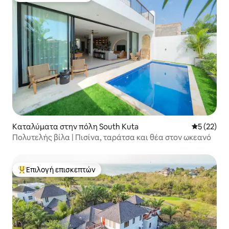
Καταλύματα στην πόλη South Kuta
Μέση βαθμο
5 (22)
Πολυτελής βίλα | Πισίνα, ταράτσα και θέα στον ωκεανό
Επιλογή επισκεπτών
Κορυφαία επιλογή επισκεπτών