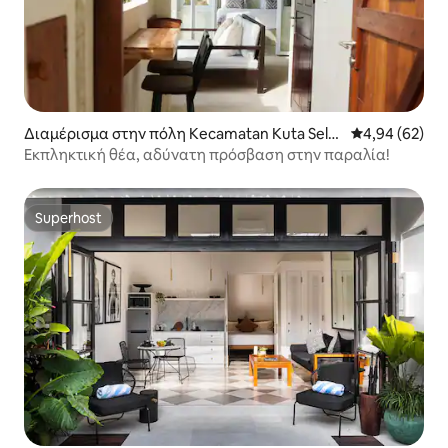
Διαμέρισμα στην πόλη Kecamatan Kuta Selat
Μέση βαθμολογ
4,94 (62)
an
Εκπληκτική θέα, αδύνατη πρόσβαση στην παραλία!
Superhost
Superhost