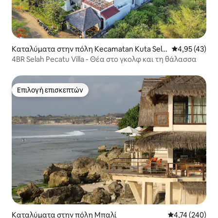
Καταλύματα στην πόλη Kecamatan Kuta Sela
Μέση βαθμολογ
4,95 (43)
tan
4BR Selah Pecatu Villa - Θέα στο γκολφ και τη θάλασσα
Επιλογή επισκεπτών
Επιλογή επισκεπτών
Καταλύματα στην πόλη Μπαλί
Μέση βαθμολογί
4,74 (240)