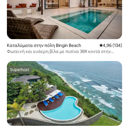
Καταλύματα στην πόλη Bingin Beach
Μέση βαθμολογί
4,96 (134)
Φωτεινή και ευάερη βίλα με πισίνα 3BR κοντά στην
παραλία Μπινγκίν
Superhost
Superhost