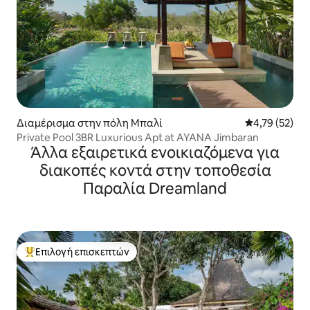
Διαμέρισμα στην πόλη Μπαλί
Μέση βαθμολογ
4,79 (52)
Private Pool 3BR Luxurious Apt at AYANA Jimbaran
Άλλα εξαιρετικά ενοικιαζόμενα για
διακοπές κοντά στην τοποθεσία
Παραλία Dreamland
Επιλογή επισκεπτών
Κορυφαία επιλογή επισκεπτών