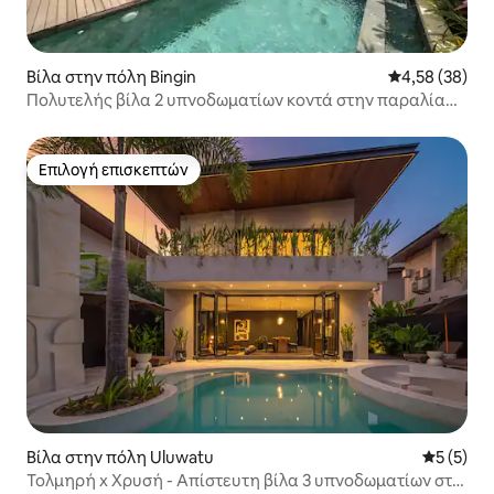
Βίλα στην πόλη Bingin
Μέση βαθμολογ
4,58 (38)
Πολυτελής βίλα 2 υπνοδωματίων κοντά στην παραλία
Μπινγκίν και το δέντρο κάσιους
Επιλογή επισκεπτών
Επιλογή επισκεπτών
Βίλα στην πόλη Uluwatu
Μέση βαθμ
5 (5)
Τολμηρή x Χρυσή - Απίστευτη βίλα 3 υπνοδωματίων στο