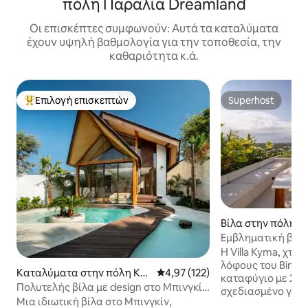
πόλη Παραλία Dreamland
Οι επισκέπτες συμφωνούν: Αυτά τα καταλύματα
έχουν υψηλή βαθμολογία για την τοποθεσία, την
καθαριότητα κ.ά.
Επιλογή επισκεπτών
Superhost
Κορυφαία επιλογή επισκεπτών
Superhost
Βίλα στην πόλη Bi
Εμβληματική βίλα
και τζακούζι στην
Η Villa Kyma, χτι
λόφους του Bingin
Καταλύματα στην πόλη Ke
Μέση βαθμολογία: 4,97 στα 5, 1
4,97 (122)
καταφύγιο με 2 υ
camatan Kuta Selatan
Πολυτελής βίλα με design στο Μπινγκίν
σχεδιασμένο για 
| Ιδιωτική πισίνα
Μια ιδιωτική βίλα στο Μπινγκίν,
επίπεδο στο νησί