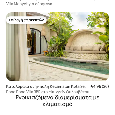
Villa Monyet για σέρφινγκ
Επιλογή επισκεπτών
Επιλογή επισκεπτών
Καταλύματα στην πόλη Kecamatan Kuta Sela
Μέση βαθμολογ
4,96 (26)
tan
Pono Pono Villa 3BR στο Μπινγκίν Ουλουβάτου
Ενοικιαζόμενα διαμερίσματα με
κλιματισμό