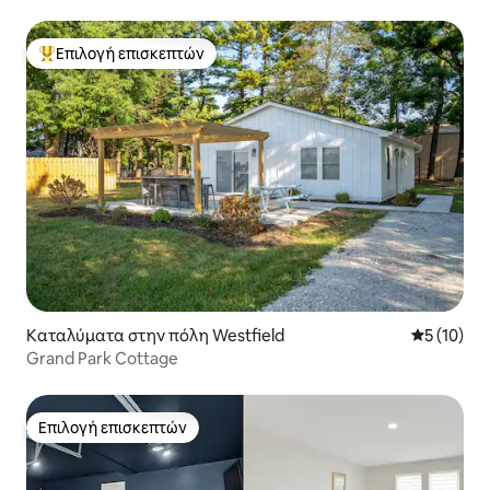
Επιλογή επισκεπτών
Κορυφαία επιλογή επισκεπτών
Καταλύματα στην πόλη Westfield
Μέση βαθμο
5 (10)
Grand Park Cottage
Επιλογή επισκεπτών
Επιλογή επισκεπτών