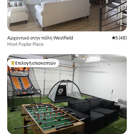
Αρχοντικό στην πόλη Westfield
Μέση βαθμο
5 (48)
Most Poplar Place
Επιλογή επισκεπτών
Κορυφαία επιλογή επισκεπτών