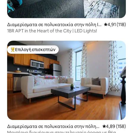
Διαμερίσματα σε πολυκατοικία στην πόλη In
Μέση βαθμολογ
4,91 (118)
dianapolis
1BR APT in the Heart of the City | LED Lights!
Επιλογή επισκεπτών
Κορυφαία επιλογή επισκεπτών
Διαμερίσματα σε πολυκατοικία στην πόλη I
Μέση βαθμολογί
4,89 (158)
ndianapolis
Μοντέρνο διαμέρισμα στον τελευταίο όροφο με θέα