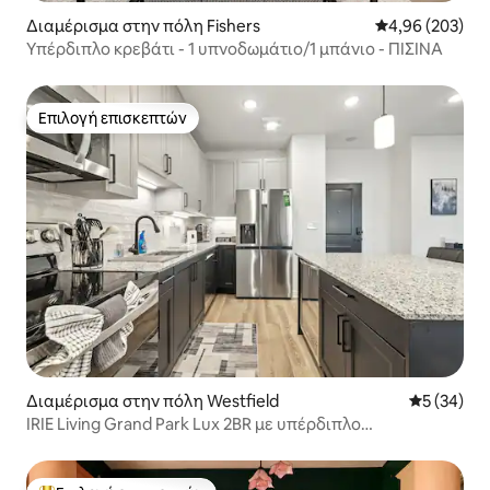
Διαμέρισμα στην πόλη Fishers
Μέση βαθμολογί
4,96 (203)
Υπέρδιπλο κρεβάτι - 1 υπνοδωμάτιο/1 μπάνιο - ΠΙΣΊΝΑ
Επιλογή επισκεπτών
Επιλογή επισκεπτών
Διαμέρισμα στην πόλη Westfield
Μέση βαθμο
5 (34)
IRIE Living Grand Park Lux 2BR με υπέρδιπλο
κρεβάτι + Γυμναστήριο