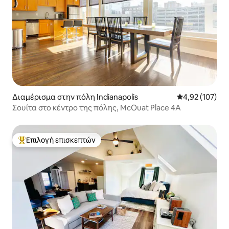
Διαμέρισμα στην πόλη Indianapolis
Μέση βαθμολογί
4,92 (107)
Σουίτα στο κέντρο της πόλης, McOuat Place 4A
Επιλογή επισκεπτών
Κορυφαία επιλογή επισκεπτών