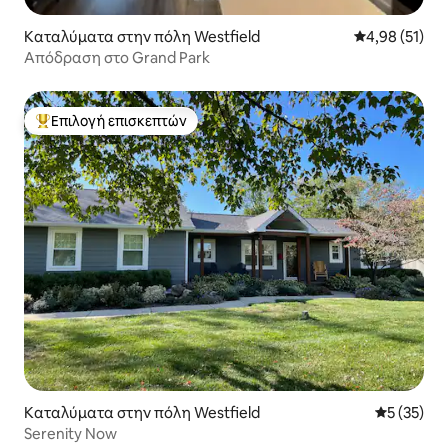
Καταλύματα στην πόλη Westfield
Μέση βαθμολογ
4,98 (51)
Απόδραση στο Grand Park
Επιλογή επισκεπτών
Κορυφαία επιλογή επισκεπτών
Καταλύματα στην πόλη Westfield
Μέση βαθμο
5 (35)
Serenity Now