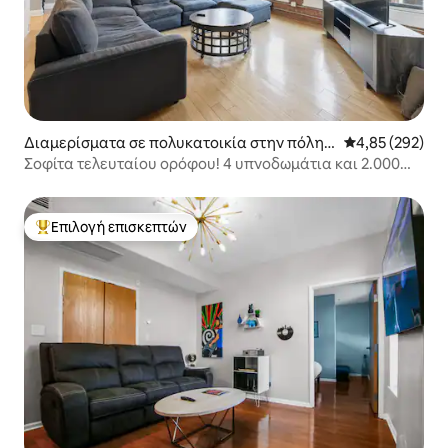
Διαμερίσματα σε πολυκατοικία στην πόλη I
Μέση βαθμολογί
4,85 (292)
ndianapolis
Σοφίτα τελευταίου ορόφου! 4 υπνοδωμάτια και 2.000
τετραγωνικά πόδια
Επιλογή επισκεπτών
Κορυφαία επιλογή επισκεπτών