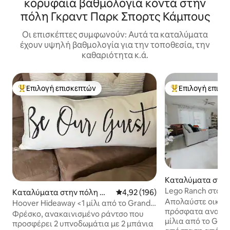
κορυφαία βαθμολογία κοντά στην
πόλη Γκραντ Παρκ Σπορτς Κάμπους
Οι επισκέπτες συμφωνούν: Αυτά τα καταλύματα
έχουν υψηλή βαθμολογία για την τοποθεσία, την
καθαριότητα κ.ά.
Επιλογή επισκεπτών
Επιλογή επισκ
Κορυφαία επιλογή επισκεπτών
Κορυφαία επιλογ
Καταλύματα στην
stfield
Lego Ranch στο G
Καταλύματα στην πόλη We
Μέση βαθμολογία: 4,92 στα 5, 1
4,92 (196)
υπνοδωμάτια 2 μπ
Απολαύστε οικογε
stfield
Hoover Hideaway <1 μίλι από το Grand
ευπρόσδεκτα
πρόσφατα ανακαι
Park-Team Room!
Φρέσκο, ανακαινισμένο ράντσο που
μίλια από το Gran
προσφέρει 2 υπνοδωμάτια με 2 μπάνια