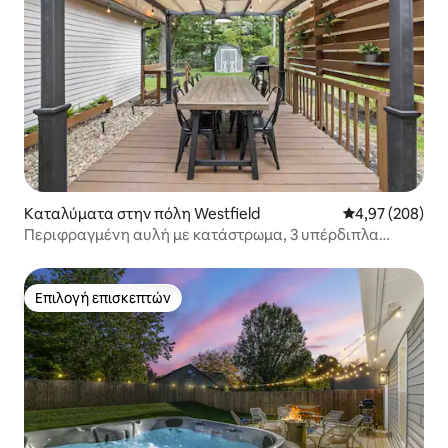
Καταλύματα στην πόλη Westfield
Μέση βαθμολογί
4,97 (208)
Περιφραγμένη αυλή με κατάστρωμα, 3 υπέρδιπλα
κρεβάτια, 5 λεπτά Grand Park
Επιλογή επισκεπτών
Επιλογή επισκεπτών