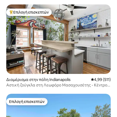
Επιλογή επισκεπτών
Κορυφαία επιλογή επισκεπτών
Διαμέρισμα στην πόλη Indianapolis
Μέση βαθμολογ
4,99 (511)
Αστική ζούγκλα στη Λεωφόρο Μασαχουσέτης - Κέντρο
🌱
Επιλογή επισκεπτών
Επιλογή επισκεπτών