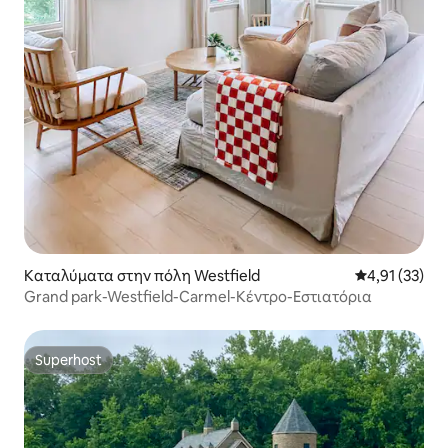
Καταλύματα στην πόλη Westfield
Μέση βαθμολο
4,91 (33)
Grand park-Westfield-Carmel-Κέντρο-Εστιατόρια
Superhost
Superhost