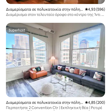
Διαμερίσματα σε πολυκατοικία στην πόλη I
Μέση βαθμολογί
4,93 (596)
ndianapolis
Διαμέρισμα στον τελευταίο όροφο στο κέντρο της Ίντι •
Υπέρδιπλο κρεβάτι
Superhost
Superhost
Διαμερίσματα σε πολυκατοικία στην πόλη I
Μέση βαθμολογί
4,85 (200)
ndianapolis
Περπατήστε 2 Convention Ctr | Εκπληκτική θέα | Ρετιρέ