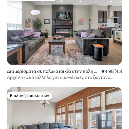
Διαμερίσματα σε πολυκατοικία στην πόλη W
Μέση βαθμολογ
4,98 (45)
estfield
Αρχοντικό κατάλληλο για οικογένειες στο ζωντανό
Westfield
Επιλογή επισκεπτών
Επιλογή επισκεπτών