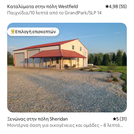
Καταλύματα στην πόλη Westfield
Μέση βαθμολογ
4,98 (55)
Παιχνίδια/10 λεπτά από το GrandPark/SLP 14
Επιλογή επισκεπτών
Κορυφαία επιλογή επισκεπτών
Ξενώνας στην πόλη Sheridan
Μέση βαθμ
5 (31)
Μοντέρνα όαση για οικογένειες και ομάδες – 8 λεπτά
από το Grand Park