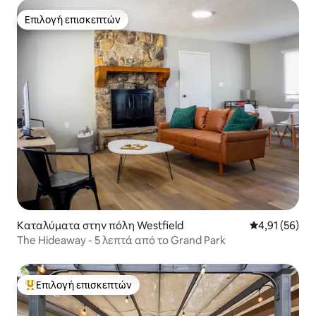
Επιλογή επισκεπτών
Επιλογή επισκεπτών
Καταλύματα στην πόλη Westfield
Μέση βαθμολογ
4,91 (56)
The Hideaway - 5 λεπτά από το Grand Park
Επιλογή επισκεπτών
Κορυφαία επιλογή επισκεπτών