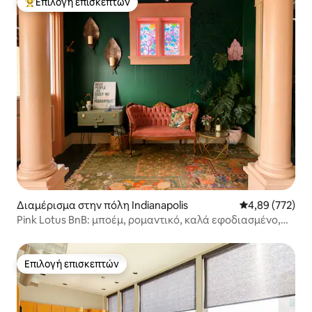
Επιλογή επισκεπτών
Κορυφαία επιλογή επισκεπτών
Διαμέρισμα στην πόλη Indianapolis
Μέση βαθμολογί
4,89 (772)
Pink Lotus BnB: μποέμ, ρομαντικό, καλά εφοδιασμένο,
*τοποθεσία
Επιλογή επισκεπτών
Επιλογή επισκεπτών