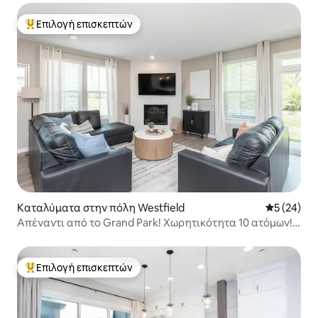
Επιλογή επισκεπτών
Κορυφαία επιλογή επισκεπτών
Καταλύματα στην πόλη Westfield
Μέση βαθμο
5 (24)
Απέναντι από το Grand Park! Χωρητικότητα 10 ατόμων! 3
υπνοδωμάτια/2 μπάνια/Αίθριο
Επιλογή επισκεπτών
Κορυφαία επιλογή επισκεπτών