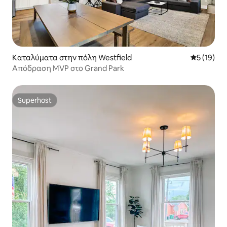
Καταλύματα στην πόλη Westfield
Μέση βαθμο
5 (19)
Απόδραση MVP στο Grand Park
Superhost
Superhost