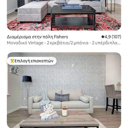
Διαμέρισμα στην πόλη Fishers
Μέση βαθμολογ
4,9 (107)
Μοναδικό Vintage - 2 κρεβάτια/2 μπάνια - 2 υπέρδιπλα
κρεβάτια
Επιλογή επισκεπτών
Κορυφαία επιλογή επισκεπτών