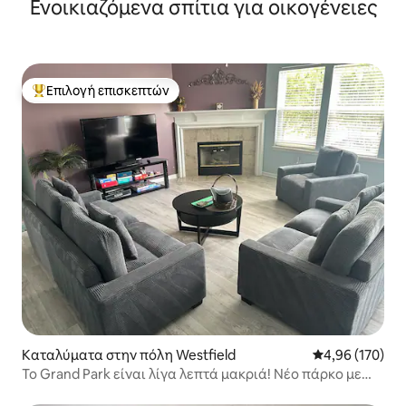
Ενοικιαζόμενα σπίτια για οικογένειες
Επιλογή επισκεπτών
Κορυφαία επιλογή επισκεπτών
Καταλύματα στην πόλη Westfield
Μέση βαθμολογί
4,96 (170)
Το Grand Park είναι λίγα λεπτά μακριά! Νέο πάρκο με
εναέριες τροχαλίες!