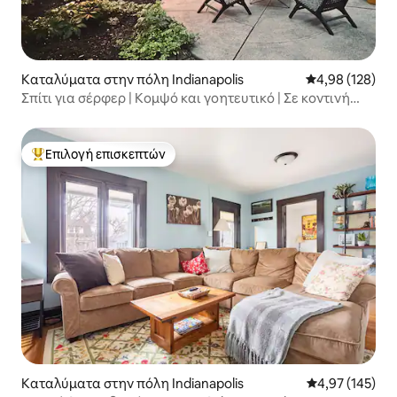
Καταλύματα στην πόλη Indianapolis
Μέση βαθμολογί
4,98 (128)
Σπίτι για σέρφερ | Κομψό και γοητευτικό | Σε κοντινή
απόσταση
Επιλογή επισκεπτών
Κορυφαία επιλογή επισκεπτών
Καταλύματα στην πόλη Indianapolis
Μέση βαθμολογί
4,97 (145)