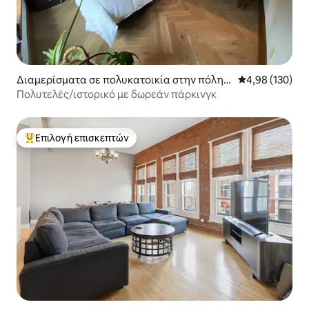
Διαμερίσματα σε πολυκατοικία στην πόλη I
Μέση βαθμολογί
4,98 (130)
ndianapolis
Πολυτελές/ιστορικό με δωρεάν πάρκινγκ
Επιλογή επισκεπτών
Κορυφαία επιλογή επισκεπτών