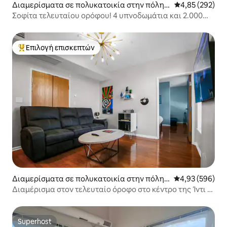
Διαμερίσματα σε πολυκατοικία στην πόλη I
Μέση βαθμολογί
4,85 (292)
ndianapolis
Σοφίτα τελευταίου ορόφου! 4 υπνοδωμάτια και 2.000
τετραγωνικά πόδια
Επιλογή επισκεπτών
Κορυφαία επιλογή επισκεπτών
Διαμερίσματα σε πολυκατοικία στην πόλη I
Μέση βαθμολογί
4,93 (596)
ndianapolis
Διαμέρισμα στον τελευταίο όροφο στο κέντρο της Ίντι •
Υπέρδιπλο κρεβάτι
Superhost
Superhost