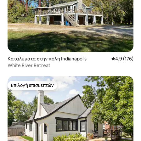
Καταλύματα στην πόλη Indianapolis
Μέση βαθμολογ
4,9 (176)
White River Retreat
Επιλογή επισκεπτών
Επιλογή επισκεπτών