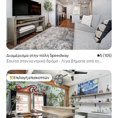
Διαμέρισμα στην πόλη Speedway
Μέση βαθμολ
5 (105)
Σουίτα στον κεντρικό δρόμο - Λίγα βήματα από το
Διεθνές Μουσείο Θαλάσσης και τοπικά καταστήματα
Επιλογή επισκεπτών
Κορυφαία επιλογή επισκεπτών