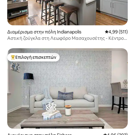
Διαμέρισμα στην πόλη Indianapolis
Μέση βαθμολογ
4,99 (511)
Αστική ζούγκλα στη Λεωφόρο Μασαχουσέτης - Κέντρο
🌱
Επιλογή επισκεπτών
Κορυφαία επιλογή επισκεπτών