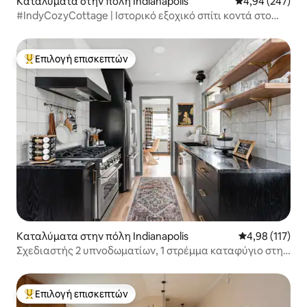
Καταλύματα στην πόλη Indianapolis
Μέση βαθμολογί
4,94 (247)
#IndyCozyCottage | Ιστορικό εξοχικό σπίτι κοντά στο
κέντρο της πόλης
Επιλογή επισκεπτών
Κορυφαία επιλογή επισκεπτών
Καταλύματα στην πόλη Indianapolis
Μέση βαθμολογ
4,98 (117)
Σχεδιαστής 2 υπνοδωματίων, 1 στρέμμα καταφύγιο στην
πόλη.
Επιλογή επισκεπτών
Κορυφαία επιλογή επισκεπτών