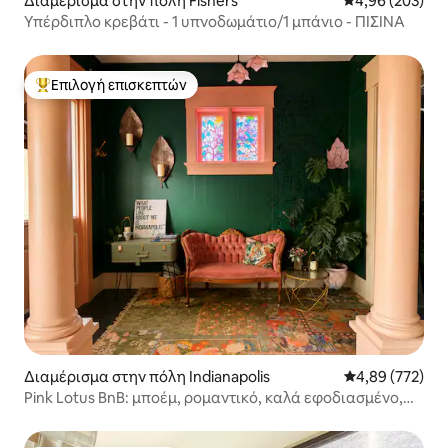
Διαμέρισμα στην πόλη Fishers
Μέση βαθμολογί
4,96 (203)
Υπέρδιπλο κρεβάτι - 1 υπνοδωμάτιο/1 μπάνιο - ΠΙΣΊΝΑ
Επιλογή επισκεπτών
Κορυφαία επιλογή επισκεπτών
Διαμέρισμα στην πόλη Indianapolis
Μέση βαθμολογί
4,89 (772)
Pink Lotus BnB: μποέμ, ρομαντικό, καλά εφοδιασμένο,
*τοποθεσία