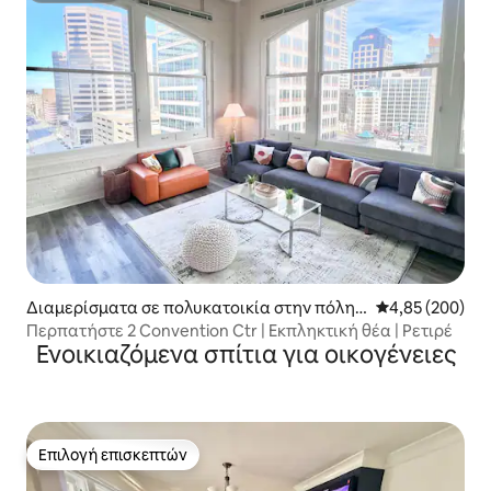
Διαμερίσματα σε πολυκατοικία στην πόλη I
Μέση βαθμολογί
4,85 (200)
ndianapolis
Περπατήστε 2 Convention Ctr | Εκπληκτική θέα | Ρετιρέ
Ενοικιαζόμενα σπίτια για οικογένειες
Επιλογή επισκεπτών
Επιλογή επισκεπτών