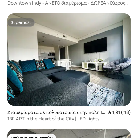
ndianapolis
Downtown Indy - ΑΝΕΤΟ διαμέρισμα - ΔΩΡΕΑΝ|Χώρος
στάθμευσης
Superhost
Superhost
Διαμερίσματα σε πολυκατοικία στην πόλη In
Μέση βαθμολογ
4,91 (118)
dianapolis
1BR APT in the Heart of the City | LED Lights!