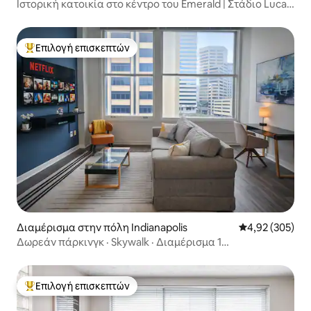
Ιστορική κατοικία στο κέντρο του Emerald | Στάδιο Lucas
Oil
Επιλογή επισκεπτών
Κορυφαία επιλογή επισκεπτών
Διαμέρισμα στην πόλη Indianapolis
Μέση βαθμολογί
4,92 (305)
Δωρεάν πάρκινγκ · Skywalk · Διαμέρισμα 1
υπνοδωματίου στο κέντρο της πόλης, προσβάσιμο με τα
πόδια
Επιλογή επισκεπτών
Κορυφαία επιλογή επισκεπτών