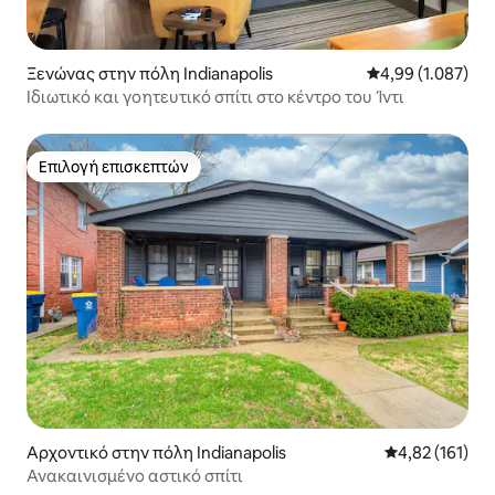
Ξενώνας στην πόλη Indianapolis
Μέση βαθμολογία:
4,99 (1.087)
Ιδιωτικό και γοητευτικό σπίτι στο κέντρο του Ίντι
Επιλογή επισκεπτών
Επιλογή επισκεπτών
Αρχοντικό στην πόλη Indianapolis
Μέση βαθμολογ
4,82 (161)
Ανακαινισμένο αστικό σπίτι