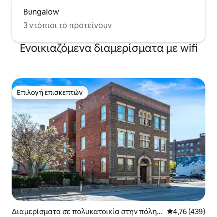
Bungalow
3 ντόπιοι το προτείνουν
Ενοικιαζόμενα διαμερίσματα με wifi
Επιλογή επισκεπτών
Επιλογή επισκεπτών
Διαμερίσματα σε πολυκατοικία στην πόλη I
Μέση βαθμολογί
4,76 (439)