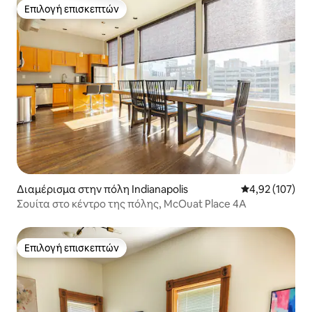
Επιλογή επισκεπτών
Επιλογή επισκεπτών
Διαμέρισμα στην πόλη Indianapolis
Μέση βαθμολογί
4,92 (107)
Σουίτα στο κέντρο της πόλης, McOuat Place 4A
Επιλογή επισκεπτών
Επιλογή επισκεπτών