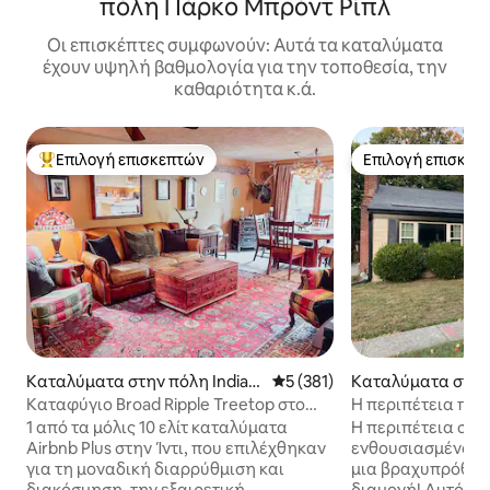
πόλη Πάρκο Μπρόντ Ρίπλ
Οι επισκέπτες συμφωνούν: Αυτά τα καταλύματα
έχουν υψηλή βαθμολογία για την τοποθεσία, την
καθαριότητα κ.ά.
Επιλογή επισκεπτών
Επιλογή επισκεπ
Κορυφαία επιλογή επισκεπτών
Επιλογή επισκεπ
Καταλύματα στην πόλη Indian
Μέση βαθμολογία: 5 στα 5, 3
5 (381)
Καταλύματα στην 
apolis
anapolis
Καταφύγιο Broad Ripple Treetop στο
Η περιπέτεια περ
πάρκο
του Broad Ripple! 
1 από τα μόλις 10 ελίτ καταλύματα
Η περιπέτεια σας 
Airbnb Plus στην Ίντι, που επιλέχθηκαν
ενθουσιασμένοι 
για τη μοναδική διαρρύθμιση και
μια βραχυπρόθε
διακόσμηση, την εξαιρετική
διαμονή! Αυτό το