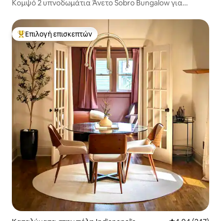
Κομψό 2 υπνοδωμάτια Άνετο Sobro Bungalow για
οικογένειες
Επιλογή επισκεπτών
Κορυφαία επιλογή επισκεπτών