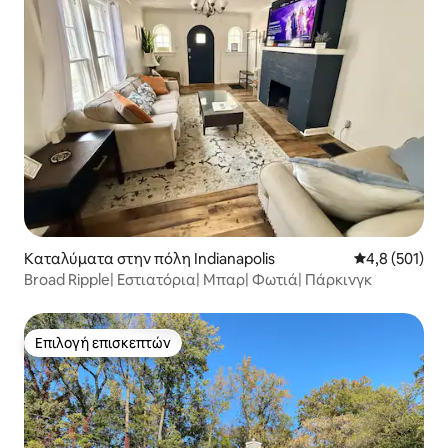
Καταλύματα στην πόλη Indianapolis
Μέση βαθμολογ
4,8 (501)
Broad Ripple| Εστιατόρια| Μπαρ| Φωτιά| Πάρκινγκ
Επιλογή επισκεπτών
Επιλογή επισκεπτών