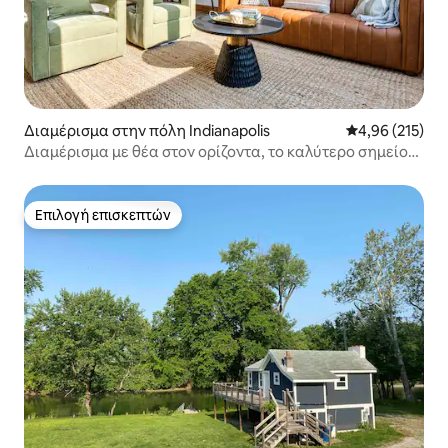
Διαμέρισμα στην πόλη Indianapolis
Μέση βαθμολογί
4,96 (215)
Διαμέρισμα με θέα στον ορίζοντα, το καλύτερο σημείο
στο κέντρο, ΔΩΡΕΑΝ πάρκινγκ!
Επιλογή επισκεπτών
Επιλογή επισκεπτών