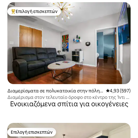
Επιλογή επισκεπτών
Κορυφαία επιλογή επισκεπτών
Διαμερίσματα σε πολυκατοικία στην πόλη I
Μέση βαθμολογί
4,93 (597)
ndianapolis
Διαμέρισμα στον τελευταίο όροφο στο κέντρο της Ίντι •
Ενοικιαζόμενα σπίτια για οικογένειες
Υπέρδιπλο κρεβάτι
Επιλογή επισκεπτών
Επιλογή επισκεπτών