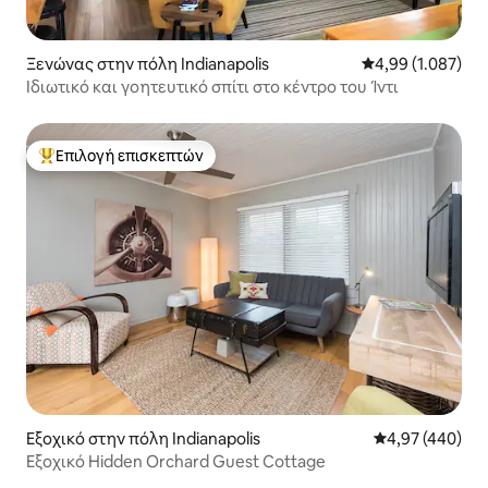
Ξενώνας στην πόλη Indianapolis
Μέση βαθμολογία:
4,99 (1.087)
Ιδιωτικό και γοητευτικό σπίτι στο κέντρο του Ίντι
Επιλογή επισκεπτών
Κορυφαία επιλογή επισκεπτών
Εξοχικό στην πόλη Indianapolis
Μέση βαθμολογί
4,97 (440)
Εξοχικό Hidden Orchard Guest Cottage