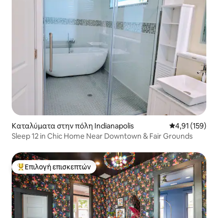
Καταλύματα στην πόλη Indianapolis
Μέση βαθμολογ
4,91 (159)
Sleep 12 in Chic Home Near Downtown & Fair Grounds
Επιλογή επισκεπτών
Κορυφαία επιλογή επισκεπτών