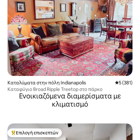
Καταλύματα στην πόλη Indianapolis
Μέση βαθμολ
5 (381)
Καταφύγιο Broad Ripple Treetop στο πάρκο
Ενοικιαζόμενα διαμερίσματα με
κλιματισμό
Επιλογή επισκεπτών
Κορυφαία επιλογή επισκεπτών