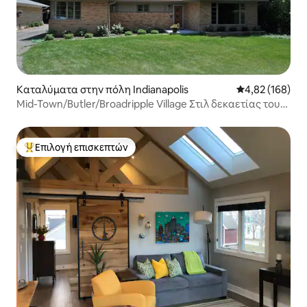
Καταλύματα στην πόλη Indianapolis
Μέση βαθμολογί
4,82 (168)
Mid-Town/Butler/Broadripple Village Στιλ δεκαετίας του
'50
Επιλογή επισκεπτών
Κορυφαία επιλογή επισκεπτών