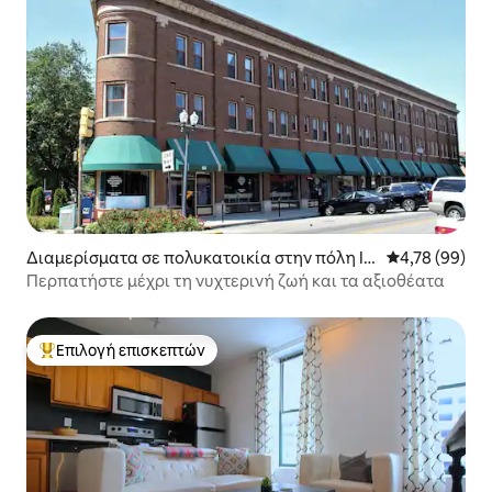
Διαμερίσματα σε πολυκατοικία στην πόλη In
Μέση βαθμολογ
4,78 (99)
dianapolis
Περπατήστε μέχρι τη νυχτερινή ζωή και τα αξιοθέατα
Επιλογή επισκεπτών
Κορυφαία επιλογή επισκεπτών