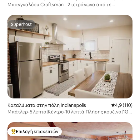
Μπανγκαλόου Craftsman - 2 τετράγωνα από τη
Λεωφόρο Broadripple
Superhost
Superhost
Καταλύματα στην πόλη Indianapolis
Μέση βαθμολο
4,9 (110)
Μπάτλερ-5 λεπτά|Κέντρο-10 λεπτά|Πλήρης κουζίνα|1G
Wi-Fi
Επιλογή επισκεπτών
Κορυφαία επιλογή επισκεπτών