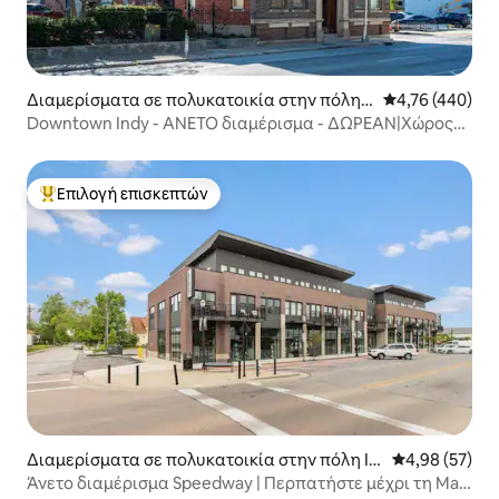
Διαμερίσματα σε πολυκατοικία στην πόλη I
Μέση βαθμολογί
4,76 (440)
ndianapolis
Downtown Indy - ΑΝΕΤΟ διαμέρισμα - ΔΩΡΕΑΝ|Χώρος
στάθμευσης
Επιλογή επισκεπτών
Κορυφαία επιλογή επισκεπτών
Διαμερίσματα σε πολυκατοικία στην πόλη In
Μέση βαθμολογ
4,98 (57)
dianapolis
Άνετο διαμέρισμα Speedway | Περπατήστε μέχρι τη Main