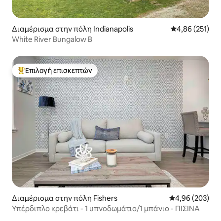
Διαμέρισμα στην πόλη Indianapolis
Μέση βαθμολογί
4,86 (251)
White River Bungalow B
Επιλογή επισκεπτών
Κορυφαία επιλογή επισκεπτών
Διαμέρισμα στην πόλη Fishers
Μέση βαθμολογί
4,96 (203)
Υπέρδιπλο κρεβάτι - 1 υπνοδωμάτιο/1 μπάνιο - ΠΙΣΊΝΑ