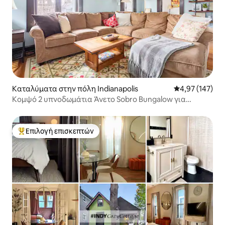
Καταλύματα στην πόλη Indianapolis
Μέση βαθμολογί
4,97 (147)
Κομψό 2 υπνοδωμάτια Άνετο Sobro Bungalow για
οικογένειες
Επιλογή επισκεπτών
Κορυφαία επιλογή επισκεπτών