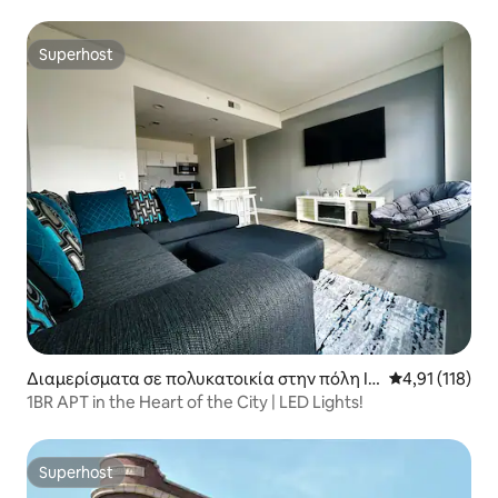
St και το IMS
Superhost
Superhost
Διαμερίσματα σε πολυκατοικία στην πόλη In
Μέση βαθμολογ
4,91 (118)
dianapolis
1BR APT in the Heart of the City | LED Lights!
Superhost
Superhost