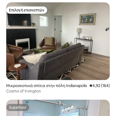
Επιλογή επισκεπτών
Επιλογή επισκεπτών
Μικροσκοπικά σπίτια στην πόλη Indianapolis
Μέση βαθμολογί
4,92 (164)
Cosmo of Irvington
Superhost
Superhost