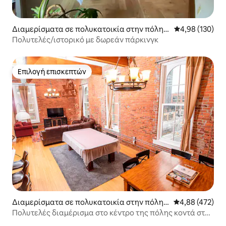
Διαμερίσματα σε πολυκατοικία στην πόλη I
Μέση βαθμολογί
4,98 (130)
ndianapolis
Πολυτελές/ιστορικό με δωρεάν πάρκινγκ
Επιλογή επισκεπτών
Επιλογή επισκεπτών
Διαμερίσματα σε πολυκατοικία στην πόλη I
Μέση βαθμολογί
4,88 (472)
ndianapolis
Πολυτελές διαμέρισμα στο κέντρο της πόλης κοντά στην
οδό Georgia