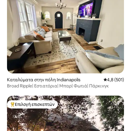
Καταλύματα στην πόλη Indianapolis
Μέση βαθμολογ
4,8 (501)
Broad Ripple| Εστιατόρια| Μπαρ| Φωτιά| Πάρκινγκ
Επιλογή επισκεπτών
Κορυφαία επιλογή επισκεπτών