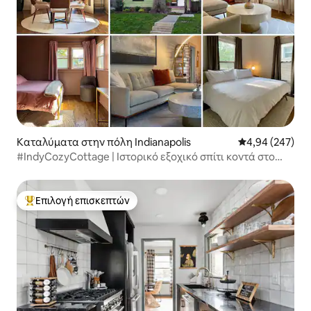
Καταλύματα στην πόλη Indianapolis
Μέση βαθμολογί
4,94 (247)
#IndyCozyCottage | Ιστορικό εξοχικό σπίτι κοντά στο
κέντρο της πόλης
Επιλογή επισκεπτών
Κορυφαία επιλογή επισκεπτών