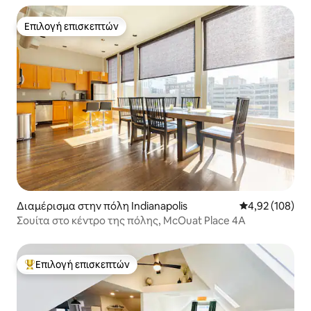
Επιλογή επισκεπτών
Επιλογή επισκεπτών
Διαμέρισμα στην πόλη Indianapolis
Μέση βαθμολογί
4,92 (108)
Σουίτα στο κέντρο της πόλης, McOuat Place 4A
Επιλογή επισκεπτών
Κορυφαία επιλογή επισκεπτών