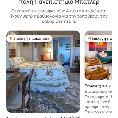
πόλη Πανεπιστήμιο Μπάτλερ
Οι επισκέπτες συμφωνούν: Αυτά τα καταλύματα
έχουν υψηλή βαθμολογία για την τοποθεσία, την
καθαριότητα κ.ά.
Επιλογή επισκεπτών
Επιλογή επισκ
Κορυφαία επιλογή επισκεπτών
Κορυφαία επιλογ
Ξενώνας στην πόλ
is
Διαμέρισμα Indy 
Carriage House
Το κορυφαίο 1% σ
επιπλωμένο διαμ
όμορφη ιστορική 
Τάρκινγκτον στο 
Ινδιανάπολης. Κο