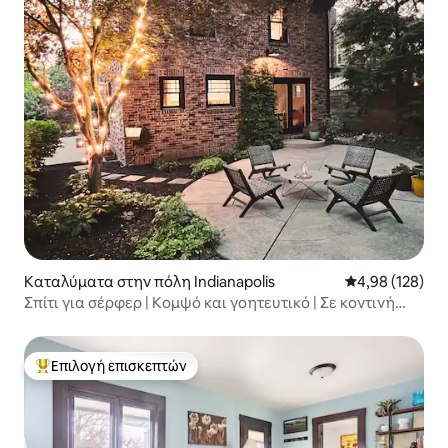
Καταλύματα στην πόλη Indianapolis
Μέση βαθμολογί
4,98 (128)
Σπίτι για σέρφερ | Κομψό και γοητευτικό | Σε κοντινή
απόσταση
Επιλογή επισκεπτών
Κορυφαία επιλογή επισκεπτών