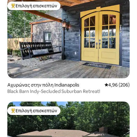
Επιλογή επισκεπτών
Κορυφαία επιλογή επισκεπτών
Αχυρώνας στην πόλη Indianapolis
Μέση βαθμολογί
4,96 (206)
Black Barn Indy-Secluded Suburban Retreat!
Επιλογή επισκεπτών
Κορυφαία επιλογή επισκεπτών