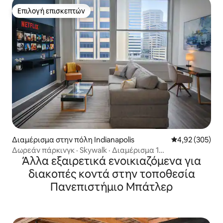
Επιλογή επισκεπτών
Επιλογή επισκεπτών
Διαμέρισμα στην πόλη Indianapolis
Μέση βαθμολογί
4,92 (305)
Δωρεάν πάρκινγκ · Skywalk · Διαμέρισμα 1
Άλλα εξαιρετικά ενοικιαζόμενα για
υπνοδωματίου στο κέντρο της πόλης, προσβάσιμο με τα
πόδια
διακοπές κοντά στην τοποθεσία
Πανεπιστήμιο Μπάτλερ