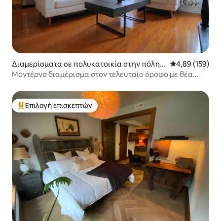
Διαμερίσματα σε πολυκατοικία στην πόλη I
Μέση βαθμολογί
4,89 (159)
ndianapolis
Μοντέρνο διαμέρισμα στον τελευταίο όροφο με θέα
στην πολιτεία
Επιλογή επισκεπτών
Κορυφαία επιλογή επισκεπτών