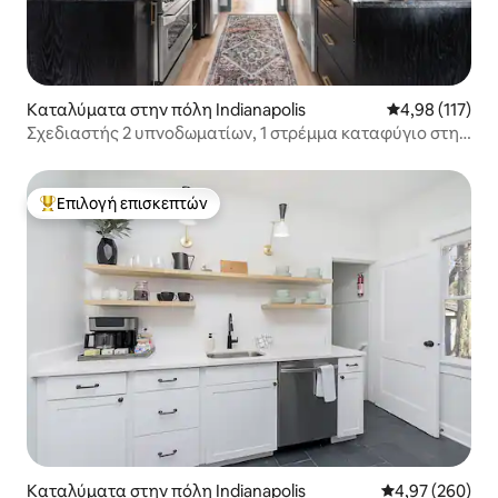
Καταλύματα στην πόλη Indianapolis
Μέση βαθμολογ
4,98 (117)
Σχεδιαστής 2 υπνοδωματίων, 1 στρέμμα καταφύγιο στην
πόλη.
Επιλογή επισκεπτών
Κορυφαία επιλογή επισκεπτών
Καταλύματα στην πόλη Indianapolis
Μέση βαθμολογί
4,97 (260)