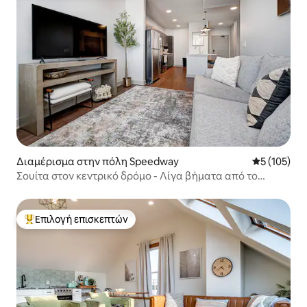
Διαμέρισμα στην πόλη Speedway
Μέση βαθμολ
5 (105)
Σουίτα στον κεντρικό δρόμο - Λίγα βήματα από το
Διεθνές Μουσείο Θαλάσσης και τοπικά καταστήματα
Επιλογή επισκεπτών
Κορυφαία επιλογή επισκεπτών