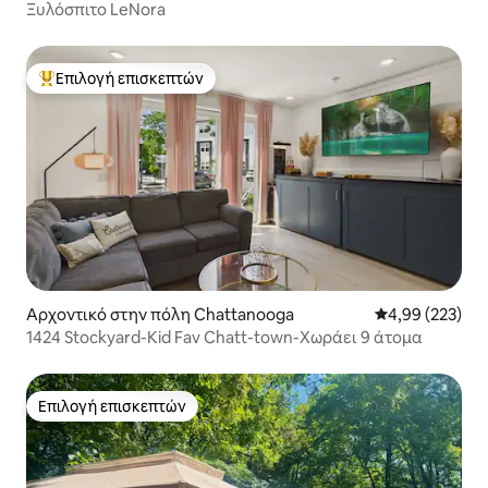
Ξυλόσπιτο LeNora
Επιλογή επισκεπτών
Κορυφαία επιλογή επισκεπτών
Αρχοντικό στην πόλη Chattanooga
Μέση βαθμολογί
4,99 (223)
1424 Stockyard-Kid Fav Chatt-town-Χωράει 9 άτομα
Επιλογή επισκεπτών
Επιλογή επισκεπτών