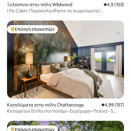
Ξυλόσπιτο στην πόλη Wildwood
Μέση βαθμολογ
4,9 (103)
I Fly Cabin: Παρακολουθήστε τα αιωρούμενα/
αλεξίπτωτα πλαγιάς να ανεβαίνουν!
Επιλογή επισκεπτών
Κορυφαία επιλογή επισκεπτών
Καταλύματα στην πόλη Chattanooga
Μέση βαθμολογί
4,99 (157)
Καταφύγιο δίπλα στο ποτάμι• Ευρύχωρο• Πισίνα • 5
λεπτά από το κέντρο της πόλης
Επιλογή επισκεπτών