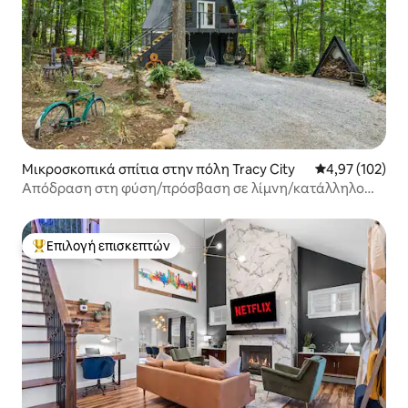
Μικροσκοπικά σπίτια στην πόλη Tracy City
Μέση βαθμολογί
4,97 (102)
Απόδραση στη φύση/πρόσβαση σε λίμνη/κατάλληλο
για κατοικίδια
Επιλογή επισκεπτών
Κορυφαία επιλογή επισκεπτών