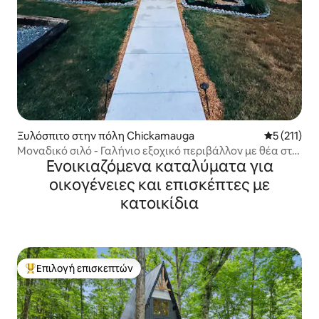
Ξυλόσπιτο στην πόλη Chickamauga
Μέση βαθμο
5 (211)
Μοναδικό σιλό - Γαλήνιο εξοχικό περιβάλλον με θέα στο
Ενοικιαζόμενα καταλύματα για
βουνό
οικογένειες και επισκέπτες με
κατοικίδια
Επιλογή επισκεπτών
Κορυφαία επιλογή επισκεπτών