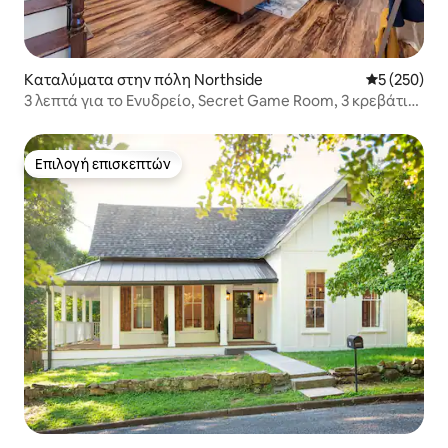
Καταλύματα στην πόλη Northside
Μέση βαθμολ
5 (250)
3 λεπτά για το Ενυδρείο, Secret Game Room, 3 κρεβάτια
king size
Επιλογή επισκεπτών
Επιλογή επισκεπτών