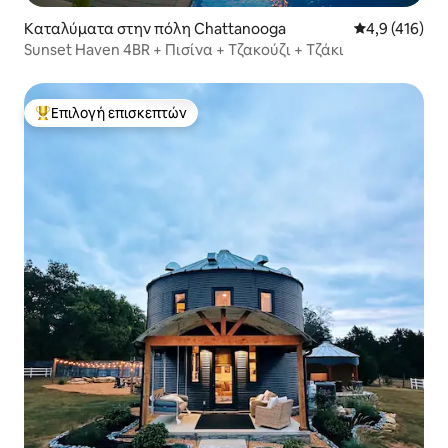
Καταλύματα στην πόλη Chattanooga
Μέση βαθμολογ
4,9 (416)
Sunset Haven 4BR + Πισίνα + Τζακούζι + Τζάκι
Επιλογή επισκεπτών
Κορυφαία επιλογή επισκεπτών