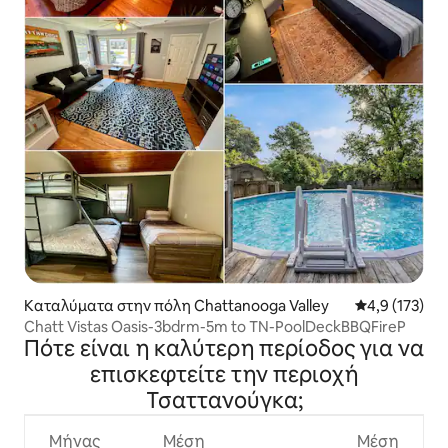
Καταλύματα στην πόλη Chattanooga Valley
Μέση βαθμολο
4,9 (173)
Chatt Vistas Oasis-3bdrm-5m to TN-PoolDeckBBQFireP
Πότε είναι η καλύτερη περίοδος για να
επισκεφτείτε την περιοχή
Τσαττανούγκα;
Μήνας
Μέση
Μέση