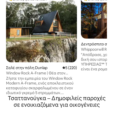
Κορυφαία επιλογή επισκεπτών
Κορυφαία επιλογ
Δεντρόσπιτο στην
enton
Whippoorwill Ret
"Απόδρασε, χαλά
δική σου ιστορί
ΥΠΗΡΕΣΙΑΣ** Το W
Σαλέ στην πόλη Dunlap
Μέση βαθμολογία: 5 στα 5, 2
5 (220)
είναι ένα ρομαντι
Window Rock A-Frame | Θέα στον
οικογένεια πραγμ
γκρεμό, υδρομασάζ, στο κορυφαίο 1%
Ζήστε την εμπειρία του Window Rock
στις κορυφές των
Modern A-Frame, ενός αποκλειστικού
από το Τσατανούγ
καταφυγίου σκαρφαλωμένου σε έναν
απόδραση προσφέ
ιδιωτικό γκρεμό 5 στρεμμάτων.
δάπεδο μέχρι την
Τσαττανούγκα – Δημοφιλείς παροχές
Ξυπνήστε με πανοραμική θέα στα
για να απολαμβάν
βουνά από τη σουίτα king με
ηλίου, υπαίθριο τ
σε ενοικιαζόμενα για οικογένειες
υπερυψωμένο κρεβάτι. Απολαύστε το
για χαλαρές νύχτ
ηλιοβασίλεμα σε ένα τζακούζι από
μπανιέρες με άλα