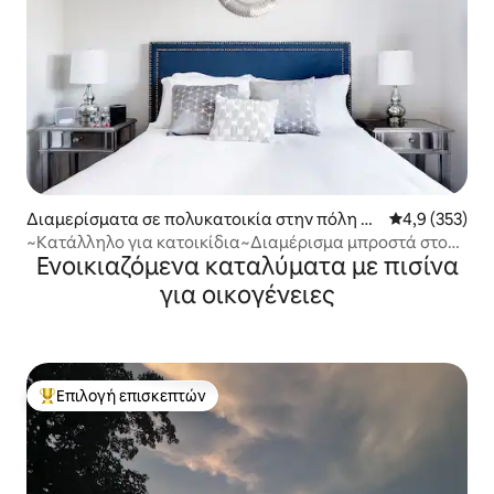
Διαμερίσματα σε πολυκατοικία στην πόλη C
Μέση βαθμολογ
4,9 (353)
hattanooga
~Κατάλληλο για κατοικίδια~Διαμέρισμα μπροστά στο
Ενοικιαζόμενα καταλύματα με πισίνα
ποτάμι με μπαλκόνι
για οικογένειες
Επιλογή επισκεπτών
Κορυφαία επιλογή επισκεπτών