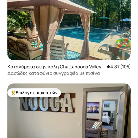
Καταλύματα στην πόλη Chattanooga Valley
Μέση βαθμολογί
4,87 (105)
Δασώδες καταφύγιο συγγραφέα με πισίνα
Επιλογή επισκεπτών
Κορυφαία επιλογή επισκεπτών