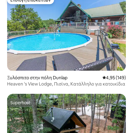
Επιλογή επισκεπτών
Επιλογή επισκεπτών
Ξυλόσπιτο στην πόλη Dunlap
Μέση βαθμολογί
4,95 (149)
Heaven 's View Lodge, Πισίνα, Κατάλληλο για κατοικίδια
Superhost
Superhost