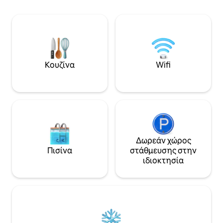
κέδρο Αλάσκας μήκους 2,10 μέτρων.
το βραδινό πουλί,
Ολοκληρώστε τη βραδιά γύρω από τη
και έναν πολυέλαι
φωτιά κάτω από έναν από τους πιο
κρεβάτι σε ψηλό 
σκοτεινούς ουρανούς της περιοχής.
Canopy, όπου σας
Βαθμολογήθηκε στο κορυφαίο 1% στην
αστέρια. Γράψτε 
Airbnb. Για περισσότερες φωτογραφίες
Whippoorwill Retr
και βίντεο, ακολουθήστε μας στο
Κουζίνα
Wifi
@windowrockmodern ή βρείτε μας στο
διαδίκτυο. Έγινε κράτηση για την
ημερομηνία που προτιμάτε; Δοκιμάστε
το άλλο, μεγαλύτερο κατάλυμά μας, το
Jackson Point!
Δωρεάν χώρος
Πισίνα
στάθμευσης στην
ιδιοκτησία