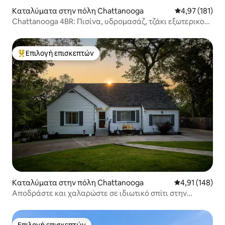
Καταλύματα στην πόλη Chattanooga
Μέση βαθμολογ
4,97 (181)
Chattanooga 4BR: Πισίνα, υδρομασάζ, τζάκι εξωτερικού
χώρου, κοντά στο κέντρο της πόλης
Επιλογή επισκεπτών
Κορυφαία επιλογή επισκεπτών
Καταλύματα στην πόλη Chattanooga
Μέση βαθμολογί
4,91 (148)
Αποδράστε και χαλαρώστε σε ιδιωτικό σπίτι στην
Τσατανούγκα