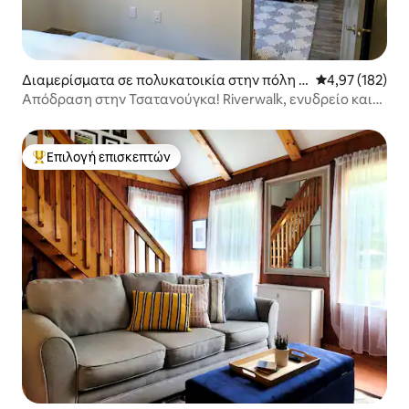
Διαμερίσματα σε πολυκατοικία στην πόλη C
Μέση βαθμολογί
4,97 (182)
hattanooga
Απόδραση στην Τσατανούγκα! Riverwalk, ενυδρείο και
άλλα
Επιλογή επισκεπτών
Κορυφαία επιλογή επισκεπτών