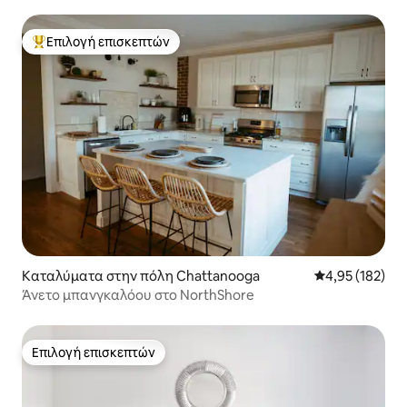
Επιλογή επισκεπτών
Κορυφαία επιλογή επισκεπτών
Καταλύματα στην πόλη Chattanooga
Μέση βαθμολογί
4,95 (182)
Άνετο μπανγκαλόου στο NorthShore
Επιλογή επισκεπτών
Επιλογή επισκεπτών