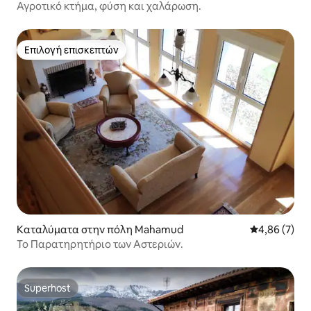
Αγροτικό κτήμα, φύση και χαλάρωση.
Επιλογή επισκεπτών
Επιλογή επισκεπτών
Καταλύματα στην πόλη Mahamud
Μέση βαθμολο
4,86 (7)
Το Παρατηρητήριο των Αστεριών.
Superhost
Superhost