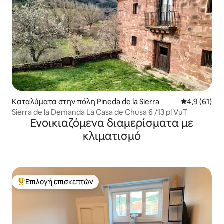
Καταλύματα στην πόλη Pineda de la Sierra
Μέση βαθμολ
4,9 (61)
Sierra de la Demanda La Casa de Chusa 6 /13 pl VuT
Ενοικιαζόμενα διαμερίσματα με
κλιματισμό
Επιλογή επισκεπτών
Κορυφαία επιλογή επισκεπτών