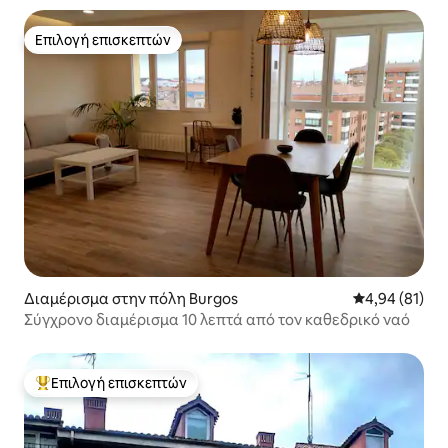
Επιλογή επισκεπτών
Επιλογή επισκεπτών
Διαμέρισμα στην πόλη Burgos
Μέση βαθμολογ
4,94 (81)
Σύγχρονο διαμέρισμα 10 λεπτά από τον καθεδρικό ναό
Επιλογή επισκεπτών
Κορυφαία επιλογή επισκεπτών