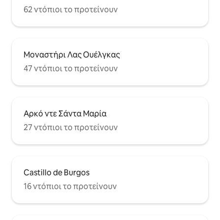
alojamiento temporal como de larga
62 ντόπιοι το προτείνουν
estancia.
Μοναστήρι Λας Ουέλγκας
47 ντόπιοι το προτείνουν
Αρκό ντε Σάντα Μαρία
27 ντόπιοι το προτείνουν
Castillo de Burgos
16 ντόπιοι το προτείνουν