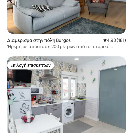
Διαμέρισμα στην πόλη Burgos
Μέση βαθμολογ
4,93 (181)
Ήρεμη σε απόσταση 200 μέτρων από το ιστορικό
κέντρο.
Επιλογή επισκεπτών
Επιλογή επισκεπτών