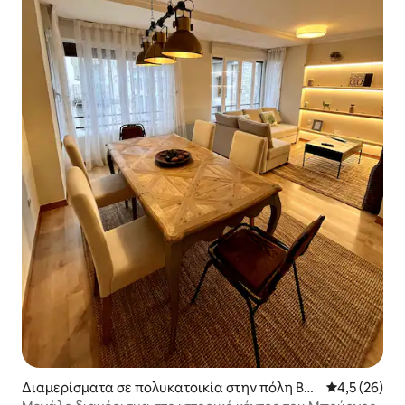
Διαμερίσματα σε πολυκατοικία στην πόλη Bur
Μέση βαθμολο
4,5 (26)
gos