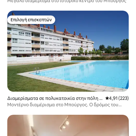
Μεγάλο διαμέρισμα στο ιστορικό κέντρο του Μπούργος
Επιλογή επισκεπτών
Επιλογή επισκεπτών
Διαμερίσματα σε πολυκατοικία στην πόλη B
Μέση βαθμολογί
4,91 (223)
urgos
Μοντέρνο διαμέρισμα στο Μπούργος. Ο δρόμος του
Αγίου Ιακώβου.