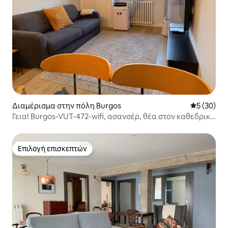
Διαμέρισμα στην πόλη Burgos
Μέση βαθμο
5 (30)
Γεια! Burgos-VUT-472-wifi, ασανσέρ, θέα στον καθεδρικό
ναό
Επιλογή επισκεπτών
Επιλογή επισκεπτών