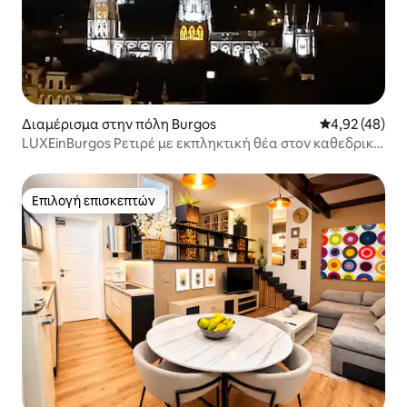
Διαμέρισμα στην πόλη Burgos
Μέση βαθμολογ
4,92 (48)
LUXEinBurgos Ρετιρέ με εκπληκτική θέα στον καθεδρικό
ναό
Επιλογή επισκεπτών
Επιλογή επισκεπτών