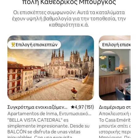
πόλη Καθεδρικός Μπούργκος
Οι επισκέπτες συμφωνούν: Αυτά τα καταλύματα
έχουν υψηλή βαθμολογία για την τοποθεσία, την
καθαριότητα κ.ά.
Επιλογή επισκεπτών
Επιλογή επισκεπ
Κορυφαία επιλογή επισκεπτών
Επιλογή επισκεπ
Συγκρότημα ενοικιαζόμενω
Μέση βαθμολογία: 4,97 στα 5, 1
4,97 (151)
Διαμέρισμα στην 
ν καταλυμάτων στην πόλη B
gos
Apartamentos de Inma, Εντυπωσιακό
Αποκλειστική κατ
urgos
διαμέρισμα
Μπούργος.
"BELLA VISTA CATEDRAL" es
Το Casa Emérita V
simplemente impresionante. Desde su
μπουτίκ σπίτι στη
BALCÓN se disfruta de unas vistas
ιστορικής περιοχ
inigualables. Con una exquisita
Μπούργος. Περιτριγυρισμένο από