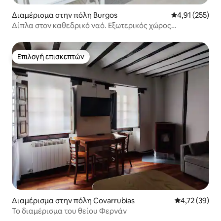
Διαμέρισμα στην πόλη Burgos
Μέση βαθμολογί
4,91 (255)
Δίπλα στον καθεδρικό ναό. Εξωτερικός χώρος
στάθμευσης.
Επιλογή επισκεπτών
Επιλογή επισκεπτών
Διαμέρισμα στην πόλη Covarrubias
Μέση βαθμολογ
4,72 (39)
Το διαμέρισμα του θείου Φερνάν