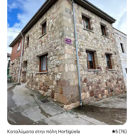
Καταλύματα στην πόλη Hortigüela
Μέση βαθμο
5 (76)