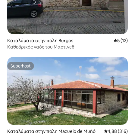
Καταλύματα στην πόλη Burgos
Μέση βαθμ
5 (12)
Καθεδρικός ναός του Μαρτίνεθ
Superhost
Superhost
Καταλύματα στην πόλη Mazuelo de Muñó
Μέση βαθμολογί
4,88 (316)