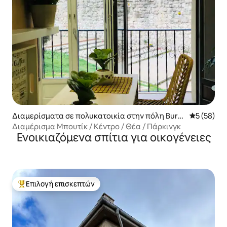
Διαμερίσματα σε πολυκατοικία στην πόλη Burg
Μέση βαθμο
5 (58)
os
Διαμέρισμα Μπουτίκ / Κέντρο / Θέα / Πάρκινγκ
Ενοικιαζόμενα σπίτια για οικογένειες
Επιλογή επισκεπτών
Κορυφαία επιλογή επισκεπτών