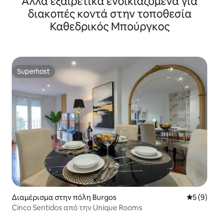
Άλλα εξαιρετικά ενοικιαζόμενα για
διακοπές κοντά στην τοποθεσία
Καθεδρικός Μπούργκος
Superhost
Superhost
Διαμέρισμα στην πόλη Burgos
Μέση βαθμ
5 (9)
Cinco Sentidos από την Unique Rooms