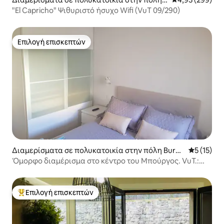
Burgos
"El Capricho" Ψιθυριστό ήσυχο Wifi (VuT 09/290)
Επιλογή επισκεπτών
Επιλογή επισκεπτών
Διαμερίσματα σε πολυκατοικία στην πόλη Burgo
Μέση βαθμ
5 (15)
s
Όμορφο διαμέρισμα στο κέντρο του Μπούργος. VuT.:
09-401
Επιλογή επισκεπτών
Κορυφαία επιλογή επισκεπτών