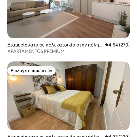
Διαμερίσματα σε πολυκατοικία στην πόλη
Μέση βαθμολογί
4,64 (270)
Quintanadueñas
APARTAMENTOS PREMIUM
Επιλογή επισκεπτών
Επιλογή επισκεπτών
Διαμερίσματα σε πολυκατοικία στην πόλη
Μέση βαθμολογί
4,93 (299)