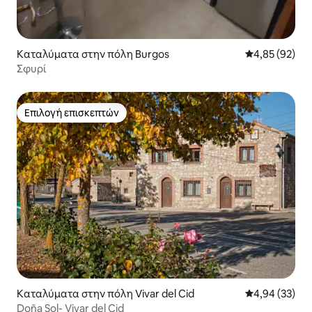
Καταλύματα στην πόλη Burgos
Μέση βαθμολογ
4,85 (92)
Σφυρί
Επιλογή επισκεπτών
Επιλογή επισκεπτών
Καταλύματα στην πόλη Vivar del Cid
Μέση βαθμολογ
4,94 (33)
Doña Sol- Vivar del Cid