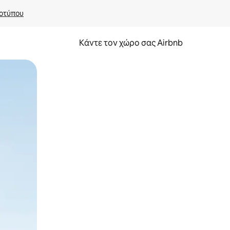
οτύπου
Κάντε τον χώρο σας Airbnb
α την εξερευνήσετε με την αφή ή να τη σύρετε με τα δάχτυλα.