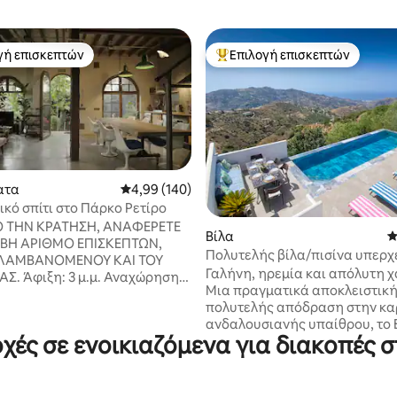
γή επισκεπτών
Επιλογή επισκεπτών
α επιλογή επισκεπτών
Κορυφαία επιλογή επισκεπτών
ατα
Μέση βαθμολογία: 4,99 στα 5, 140 κριτικές
4,99 (140)
κό σπίτι στο Πάρκο Ρετίρο
 στα 5, 64 κριτικές
Ο ΤΗΝ ΚΡΑΤΗΣΗ, ΑΝΑΦΕΡΕΤΕ
Βίλα
Μ
ΙΒΗ ΑΡΙΘΜΟ ΕΠΙΣΚΕΠΤΩΝ,
Πολυτελής βίλα/πισίνα υπερχ
ΛΑΜΒΑΝΟΜΕΝΟΥ ΚΑΙ ΤΟΥ
θέα στη θάλασσα/τζακούζι
Γαλήνη, ηρεμία και απόλυτη 
Αναχώρηση:
Μια πραγματικά αποκλειστική
πολυτελής απόδραση στην κα
ΤΩΣ
ανδαλουσιανής υπαίθρου, το El
ΡΑΦΊΣΕΙΣ, ΤΑ ΓΥΡΙΣΜΆΤΑ ΓΙΑ
ές σε ενοικιαζόμενα για διακοπές 
είναι ένα αυθεντικό ισπανικό 
 ΔΙΑΦΗΜΊΣΕΙΣ, ΚΑΝΆΛΙΑ
έχει ανακαινίστηκε με αγάπη 
 VLOGS κ.λπ. ΒΑΣΙΚΆ
υπέροχο εξοχικό κτήμα τριών
ΦΈΣ ΟΠΟΙΟΥΔΉΠΟΤΕ ΕΊΔΟΥΣ,
υπνοδωματίων με εσωτερικό σ
ό εκείνες για προσωπική