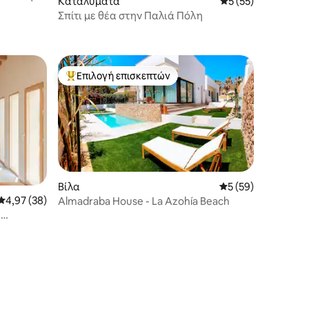
Καταλύματα
Μέση βαθμολογία: 
5 (55)
Σπίτι με θέα στην Παλιά Πόλη
Επιλογή επισκεπτών
Κορυφαία επιλογή επισκεπτών
Βίλα
Μέση βαθμολογία: 
5 (59)
Μέση βαθμολογία: 4,97 στα 5, 38 κριτικές
4,97 (38)
Almadraba House - La Azohía Beach
ε