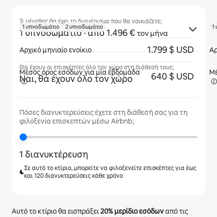
Τι μέγεθος θα έχει το διαμέρισμα που θα νοικιάζετε;
1 υπνοδωμάτιο
2 υπνοδωμάτιο
1
1 υπνοδωμάτιο
· από 1.496 €
τον μήνα
1.799 $ USD
Αρχικό μηνιαίο ενοίκιο
Αρ
Θα έχουν οι επισκέπτες όλο τον χώρο στη διάθεσή τους;
Μέσος όρος εσόδων για
μία εβδομάδα
Μέ
640 $ USD
Ναι, θα έχουν όλο τον χώρο
Πόσες διανυκτερεύσεις έχετε στη διάθεσή σας για τη
φιλοξενία επισκεπτών μέσω Airbnb;
1 διανυκτέρευση
Σε αυτό το κτίριο, μπορείτε να φιλοξενείτε επισκέπτες για έως
και 120 διανυκτερεύσεις κάθε χρόνο
Αυτό το κτίριο θα εισπράξει
20%
μερίδιο εσόδων
από τις