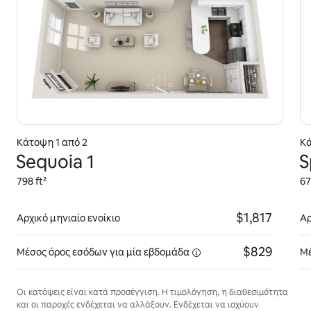
Κάτοψη 1 από 2
Κά
Sequoia 1
S
798 ft²
67
$1,817
Αρχικό μηνιαίο ενοίκιο
Αρ
$829
Μέσος όρος εσόδων για
μία εβδομάδα
Μέ
Οι κατόψεις είναι κατά προσέγγιση. Η τιμολόγηση, η διαθεσιμότητα
και οι παροχές ενδέχεται να αλλάξουν. Ενδέχεται να ισχύουν