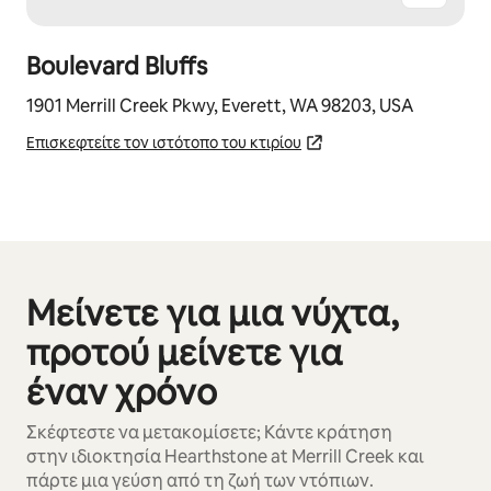
Boulevard Bluffs
1901 Merrill Creek Pkwy, Everett, WA 98203, USA
Επισκεφτείτε τον ιστότοπο του κτιρίου
Μείνετε για μια νύχτα,
Εμφάνιση 0 από 0 στοιχείων
προτού μείνετε για
έναν χρόνο
Σκέφτεστε να μετακομίσετε; Κάντε κράτηση
στην ιδιοκτησία Hearthstone at Merrill Creek και
πάρτε μια γεύση από τη ζωή των ντόπιων.