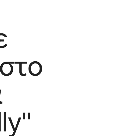
ε
 στο
α
ly"