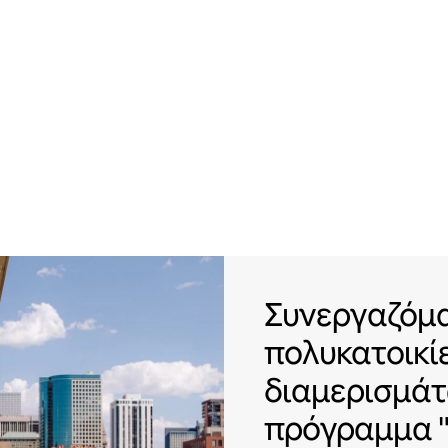
Συνεργαζόμασ
Συνεργαζόμα
πολυκατοικί
διαμερισμάτ
πρόγραμμα