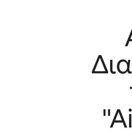
Δια
"A