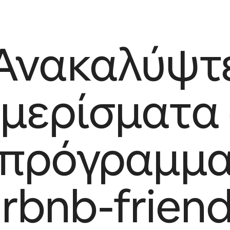
Ανακαλύψτ
μερίσματα
πρόγραμμ
irbnb-friend