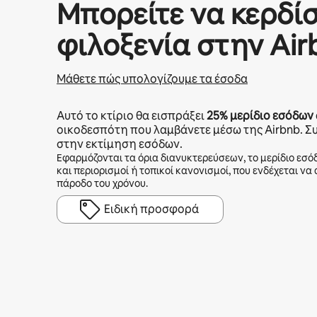
Μπορείτε να κερδί
φιλοξενία στην Air
Μάθετε πώς υπολογίζουμε τα έσοδα
Αυτό το κτίριο θα εισπράξει
25%
μερίδιο εσόδων
οικοδεσπότη που λαμβάνετε μέσω της Airbnb. Σ
στην εκτίμηση εσόδων.
Εφαρμόζονται τα όρια διανυκτερεύσεων, το μερίδιο εσό
και περιορισμοί ή τοπικοί κανονισμοί, που ενδέχεται να
πάροδο του χρόνου.
Ειδική προσφορά