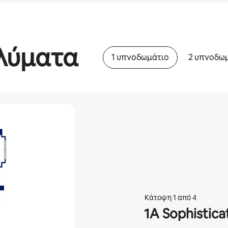
λύματα
1 υπνοδωμάτιο
2 υπνοδω
Κάτοψη 1 από 4
1A Sophistica