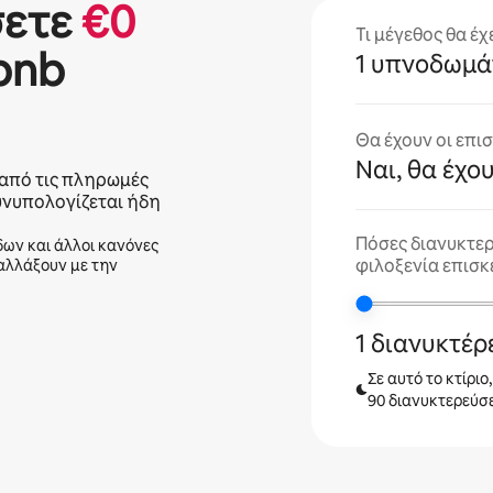
σετε
€
0
Τι μέγεθος θα έχ
bnb
1 υπνοδωμά
Θα έχουν οι επι
Ναι, θα έχο
από τις πληρωμές
υνυπολογίζεται ήδη
Πόσες διανυκτερ
δων και άλλοι κανόνες
φιλοξενία επισκ
 αλλάξουν με την
1 διανυκτέ
Σε αυτό το κτίριο
90 διανυκτερεύσε