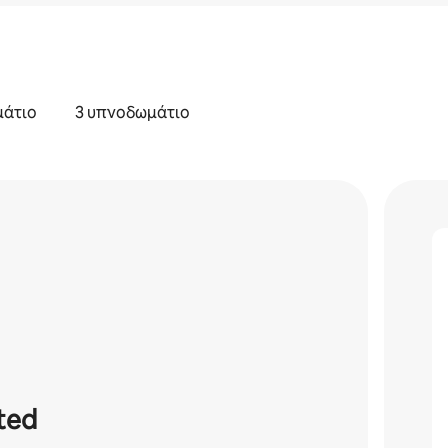
μάτιο
3 υπνοδωμάτιο
ted