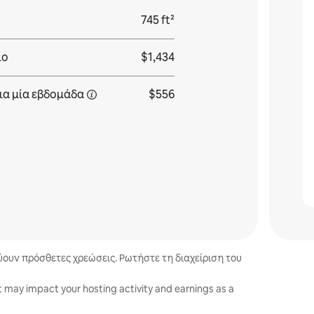
745 ft²
ιο
$1,434
ια
μία εβδομάδα
$556
χύουν πρόσθετες χρεώσεις. Ρωτήστε τη διαχείριση του
t may impact your hosting activity and earnings as a