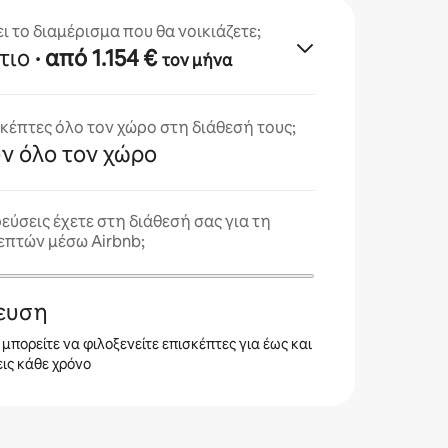
ει το διαμέρισμα που θα νοικιάζετε;
τιο
· από 1.154 €
τον μήνα
σκέπτες όλο τον χώρο στη διάθεσή τους;
υν όλο τον χώρο
εύσεις έχετε στη διάθεσή σας για τη
επτών μέσω Airbnb;
ρευση
, μπορείτε να φιλοξενείτε επισκέπτες για έως και
ις κάθε χρόνο