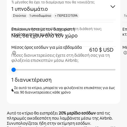
Τι μέγεθος θα έχει το διαμέρισμα που θα νοικιάζετε;
1 υπνοδωμάτιο
Στούντιο
1 υπνοδωμάτιο
+ ΠΕΡΙΣΣΟΤΕΡΑ
1
Επικοινωνήστε με τον διαχειριστή
Επ
Θα έχουν οι επισκέπτες όλο τον χώρο στη διάθεσή τους;
κτιρίου για την τιμολόγηση
κτ
Ναι, θα έχουν όλο τον χώρο
Μέσος όρος εσόδων για
μία εβδομάδα
Μέ
610 $ USD
Πόσες διανυκτερεύσεις έχετε στη διάθεσή σας για τη
φιλοξενία επισκεπτών μέσω Airbnb;
1 διανυκτέρευση
Σε αυτό το κτίριο, μπορείτε να φιλοξενείτε επισκέπτες για έως
και 90 διανυκτερεύσεις κάθε χρόνο
Αυτό το κτίριο θα εισπράξει
20%
μερίδιο εσόδων
από τις
πληρωμές οικοδεσπότη που λαμβάνετε μέσω της Airbnb.
Συνυπολογίζεται ήδη στην εκτίμηση εσόδων.