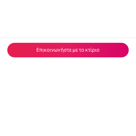
Επικοινωνήστε με το κτίριο
© 2026 Airbnb, Inc.
Απόρρητο
·
Όροι
·
Στοιχεία εταιρείας