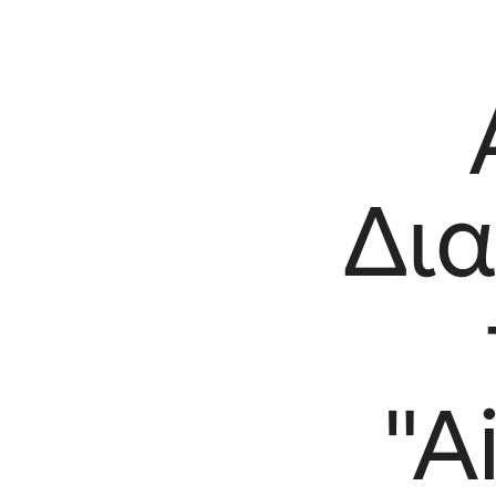
Δια
"A