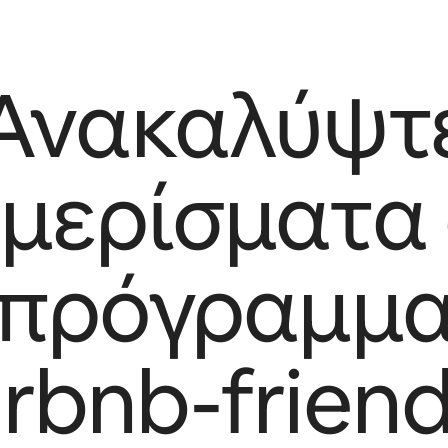
Ανακαλύψτ
μερίσματα
πρόγραμμ
irbnb-friend