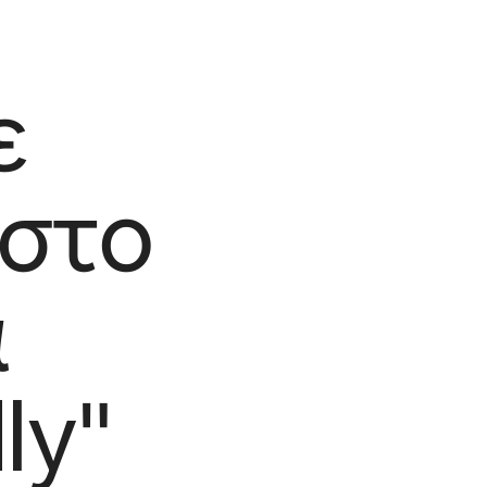
ε
 στο
α
ly"