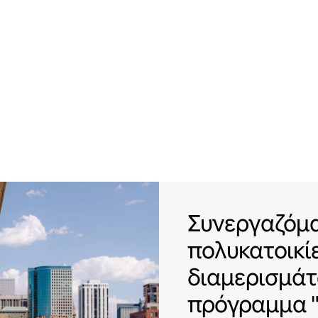
Συνεργαζόμασ
Συνεργαζόμα
πολυκατοικί
διαμερισμάτ
πρόγραμμα