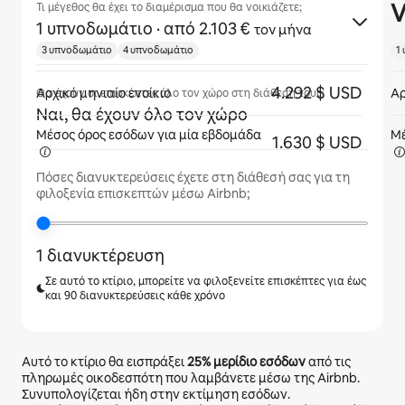
V
Τι μέγεθος θα έχει το διαμέρισμα που θα νοικιάζετε;
1 υπνοδωμάτιο
· από 2.103 €
τον μήνα
3 υπνοδωμάτιο
4 υπνοδωμάτιο
1
4.292 $ USD
Αρχικό μηνιαίο ενοίκιο
Αρ
Θα έχουν οι επισκέπτες όλο τον χώρο στη διάθεσή τους;
Ναι, θα έχουν όλο τον χώρο
Μέσος όρος εσόδων για
μία εβδομάδα
Μέ
1.630 $ USD
Πόσες διανυκτερεύσεις έχετε στη διάθεσή σας για τη
φιλοξενία επισκεπτών μέσω Airbnb;
1 διανυκτέρευση
Σε αυτό το κτίριο, μπορείτε να φιλοξενείτε επισκέπτες για έως
και 90 διανυκτερεύσεις κάθε χρόνο
Αυτό το κτίριο θα εισπράξει
25%
μερίδιο εσόδων
από τις
πληρωμές οικοδεσπότη που λαμβάνετε μέσω της Airbnb.
Συνυπολογίζεται ήδη στην εκτίμηση εσόδων.