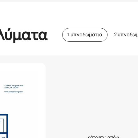
λύματα
1 υπνοδωμάτιο
2 υπνοδω
Κάτοψη 1 από 6