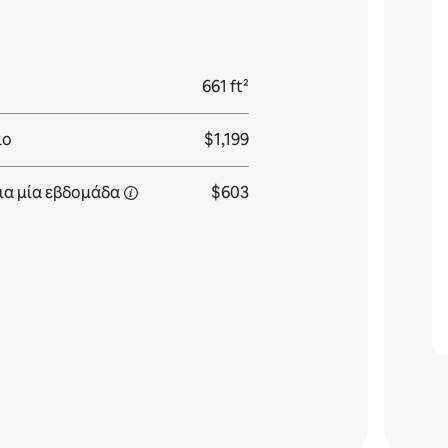
661 ft²
ιο
$1,199
ια
μία εβδομάδα
$603