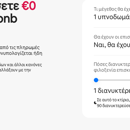
σετε
€
0
Τι μέγεθος θα έχ
bnb
1 υπνοδωμά
Θα έχουν οι επι
Ναι, θα έχο
από τις πληρωμές
υνυπολογίζεται ήδη
Πόσες διανυκτερ
δων και άλλοι κανόνες
φιλοξενία επισκ
 αλλάξουν με την
1 διανυκτέ
Σε αυτό το κτίριο
90 διανυκτερεύσε