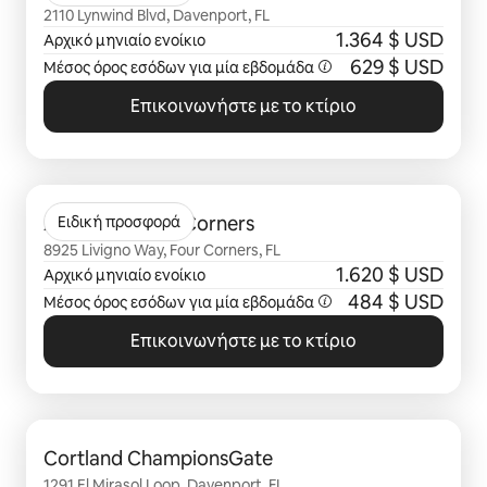
2110 Lynwind Blvd, Davenport, FL
1.364 $ USD
Αρχικό μηνιαίο ενοίκιο
629 $ USD
Μέσος όρος εσόδων για μία
εβδομάδα
Επικοινωνήστε με το κτίριο
Εμφάνιση 0 από 0 στοιχείων
Abrazo at Four Corners
Ειδική προσφορά
8925 Livigno Way, Four Corners, FL
1.620 $ USD
Αρχικό μηνιαίο ενοίκιο
484 $ USD
Μέσος όρος εσόδων για μία
εβδομάδα
Επικοινωνήστε με το κτίριο
Εμφάνιση 0 από 0 στοιχείων
Cortland ChampionsGate
1291 El Mirasol Loop, Davenport, FL