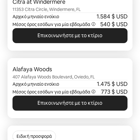
Citra at Windermere
11353 Citra Circle, Windermere, FL
1.584 $ USD
Αρχικό μηνιαίο ενοίκιο
540 $ USD
Μέσος όρος εσόδων για μία
εβδομάδα
Επικοινωνήστε με το κτίριο
Εμφάνιση 0 από 0 στοιχείων
Alafaya Woods
407 Alafaya Woods Boulevard, Oviedo, FL
1.475 $ USD
Αρχικό μηνιαίο ενοίκιο
773 $ USD
Μέσος όρος εσόδων για μία
εβδομάδα
Επικοινωνήστε με το κτίριο
Εμφάνιση 0 από 0 στοιχείων
Lynwind
Ειδική προσφορά