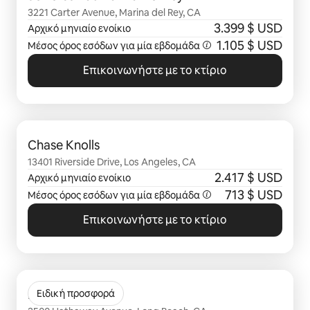
3221 Carter Avenue, Marina del Rey, CA
3.399 $ USD
Αρχικό μηνιαίο ενοίκιο
1.105 $ USD
Μέσος όρος εσόδων για μία
εβδομάδα
Επικοινωνήστε με το κτίριο
Εμφάνιση 0 από 0 στοιχείων
Chase Knolls
13401 Riverside Drive, Los Angeles, CA
2.417 $ USD
Αρχικό μηνιαίο ενοίκιο
713 $ USD
Μέσος όρος εσόδων για μία
εβδομάδα
Επικοινωνήστε με το κτίριο
Εμφάνιση 0 από 0 στοιχείων
Hathaway
Ειδική προσφορά