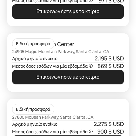
971 $ USD
Μέσος όρος εσόδων για μία
εβδομάδα
Επικοινωνήστε με το κτίριο
Εμφάνιση 0 από 0 στοιχείων
Promenade Town Center
Ειδική προσφορά
24905 Magic Mountain Parkway, Santa Clarita, CA
2.195 $ USD
Αρχικό μηνιαίο ενοίκιο
869 $ USD
Μέσος όρος εσόδων για μία
εβδομάδα
Επικοινωνήστε με το κτίριο
Εμφάνιση 0 από 0 στοιχείων
Skycrest
Ειδική προσφορά
27800 McBean Parkway, Santa Clarita, CA
2.275 $ USD
Αρχικό μηνιαίο ενοίκιο
900 $ USD
Μέσος όρος εσόδων για μία
εβδομάδα