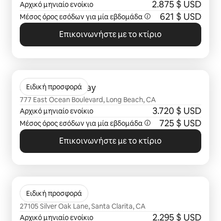
2.875 $ USD
Αρχικό μηνιαίο ενοίκιο
621 $ USD
Μέσος όρος εσόδων για μία
εβδομάδα
Επικοινωνήστε με το κτίριο
Εμφάνιση 0 από 0 στοιχείων
Shoreline Gateway
Ειδική προσφορά
777 East Ocean Boulevard, Long Beach, CA
3.720 $ USD
Αρχικό μηνιαίο ενοίκιο
725 $ USD
Μέσος όρος εσόδων για μία
εβδομάδα
Επικοινωνήστε με το κτίριο
Εμφάνιση 0 από 0 στοιχείων
The Oaks
Ειδική προσφορά
27105 Silver Oak Lane, Santa Clarita, CA
2.295 $ USD
Αρχικό μηνιαίο ενοίκιο