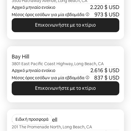
3500 Hathaway Avenue, Long Beach, CA
2.220 $ USD
Αρχικό μηνιαίο ενοίκιο
973 $ USD
Μέσος όρος εσόδων για μία
εβδομάδα
Επικοινωνήστε με το κτίριο
Εμφάνιση 0 από 0 στοιχείων
Bay Hill
3801 East Pacific Coast Highway, Long Beach, CA
2.616 $ USD
Αρχικό μηνιαίο ενοίκιο
837 $ USD
Μέσος όρος εσόδων για μία
εβδομάδα
Επικοινωνήστε με το κτίριο
Εμφάνιση 0 από 0 στοιχείων
Broadstone Inkwell
Ειδική προσφορά
201 The Promenade North, Long Beach, CA