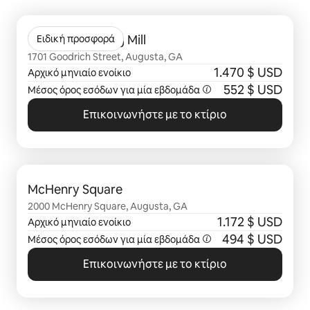
Εμφάνιση 0 από 0 στοιχείων
The Lofts at King Mill
Ειδική προσφορά
1701 Goodrich Street, Augusta, GA
1.470 $ USD
Αρχικό μηνιαίο ενοίκιο
552 $ USD
Μέσος όρος εσόδων για μία
εβδομάδα
Επικοινωνήστε με το κτίριο
Εμφάνιση 0 από 0 στοιχείων
McHenry Square
2000 McHenry Square, Augusta, GA
1.172 $ USD
Αρχικό μηνιαίο ενοίκιο
494 $ USD
Μέσος όρος εσόδων για μία
εβδομάδα
Επικοινωνήστε με το κτίριο