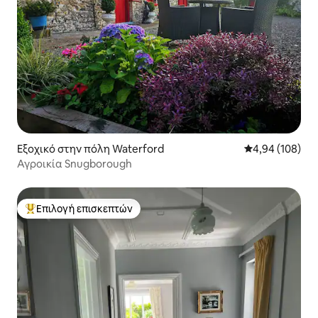
Εξοχικό στην πόλη Waterford
Μέση βαθμολογί
4,94 (108)
Αγροικία Snugborough
Επιλογή επισκεπτών
Κορυφαία επιλογή επισκεπτών