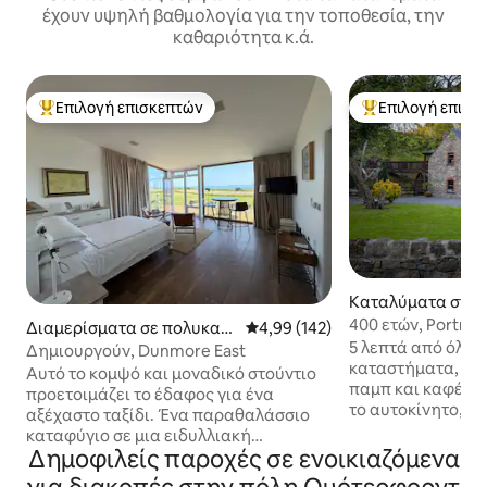
έχουν υψηλή βαθμολογία για την τοποθεσία, την
καθαριότητα κ.ά.
Επιλογή επισκεπτών
Επιλογή επισκ
Κορυφαία επιλογή επισκεπτών
Κορυφαία επιλογ
Καταλύματα στην
Mooncoin
400 ετών, Portnasc
Διαμερίσματα σε πολυκατ
Μέση βαθμολογία: 4,99 στα 5, 1
4,99 (142)
5 λεπτά από όλες 
οικία στην πόλη Dunmore
Δημιουργούν, Dunmore East
καταστήματα, φα
East
Αυτό το κομψό και μοναδικό στούντιο
παμπ και καφέ. (Waterford: 15 λεπτά με
προετοιμάζει το έδαφος για ένα
το αυτοκίνητο, Kil
αξέχαστο ταξίδι. Ένα παραθαλάσσιο
Rosslare (φέρυ) 1
καταφύγιο σε μια ειδυλλιακή
Cork 1,5 ώρες). Ι
Δημοφιλείς παροχές σε ενοικιαζόμενα
τοποθεσία με εκπληκτική θέα στις
να εξερευνήσετε 
εκβολές του Waterford κάτω από το