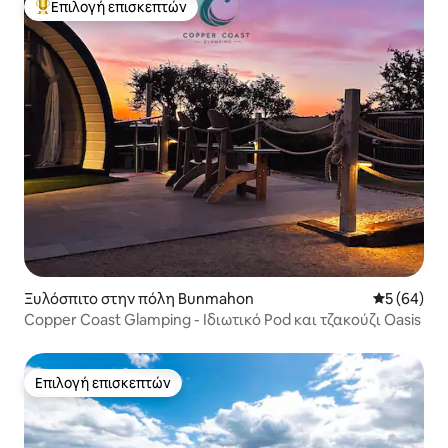
Επιλογή επισκεπτών
Κορυφαία επιλογή επισκεπτών
Ξυλόσπιτο στην πόλη Bunmahon
Μέση βαθμο
5 (64)
Copper Coast Glamping - Ιδιωτικό Pod και τζακούζι Oasis
Επιλογή επισκεπτών
Επιλογή επισκεπτών