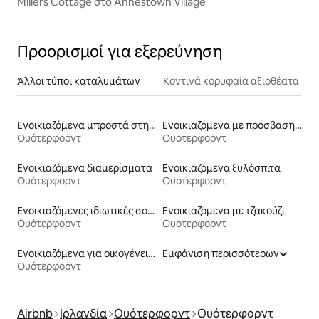
Millers Cottage στο Annestown Village
Προορισμοί για εξερεύνηση
Άλλοι τύποι καταλυμάτων
Κοντινά κορυφαία αξιοθέατα
Ενοικιαζόμενα μπροστά στη θάλασσα
Ενοικιαζόμενα με πρόσβαση σε παραλία
Ουότερφορντ
Ουότερφορντ
Ενοικιαζόμενα διαμερίσματα
Ενοικιαζόμενα ξυλόσπιτα
Ουότερφορντ
Ουότερφορντ
Ενοικιαζόμενες ιδιωτικές σουίτες
Ενοικιαζόμενα με τζακούζι
Ουότερφορντ
Ουότερφορντ
Ενοικιαζόμενα για οικογένειες
Εμφάνιση περισσότερων
Ουότερφορντ
Airbnb
Ιρλανδία
Ουότερφορντ
Ουότερφορντ