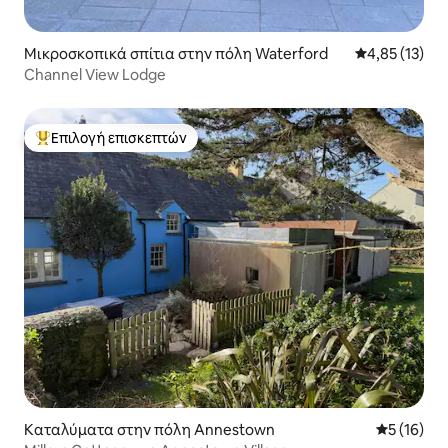
Μικροσκοπικά σπίτια στην πόλη Waterford
Μέση βαθμολο
4,85 (13)
Channel View Lodge
Επιλογή επισκεπτών
Κορυφαία επιλογή επισκεπτών
Καταλύματα στην πόλη Annestown
Μέση βαθμο
5 (16)