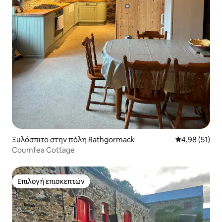
Ξυλόσπιτο στην πόλη Rathgormack
Μέση βαθμολογ
4,98 (51)
Coumfea Cottage
Επιλογή επισκεπτών
Επιλογή επισκεπτών