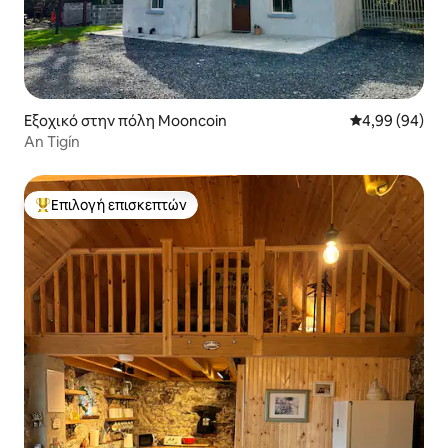
Εξοχικό στην πόλη Mooncoin
Μέση βαθμολογ
4,99 (94)
An Tigín
Επιλογή επισκεπτών
Κορυφαία επιλογή επισκεπτών