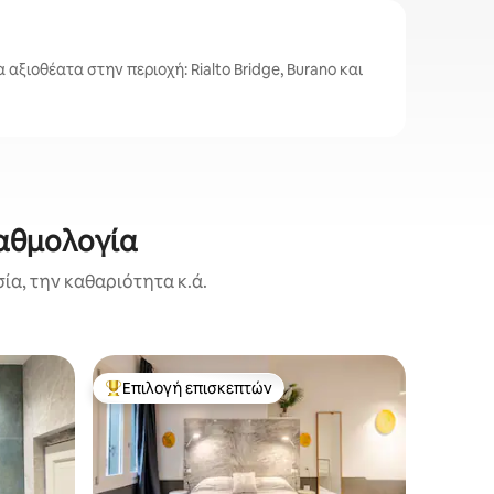
αξιοθέατα στην περιοχή: Rialto Bridge, Burano και
βαθμολογία
ία, την καθαριότητα κ.ά.
Καταλύμ
Επιλογή επισκεπτών
Επιλ
Κορυφαία επιλογή επισκεπτών
Κορυφαί
Πολυτελ
με ιδιωτ
✨ ΡΟΜΑΝ
ΑΥΛΗ ΣΤ
κομψό δι
συνδυάζε