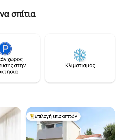
να σπίτια
άν χώρος
ευσης στην
Κλιματισμός
οκτησία
Επιλογή επισκεπτών
Κορυφαία επιλογή επισκεπτών