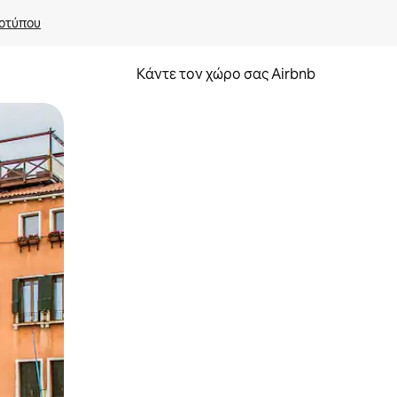
οτύπου
Κάντε τον χώρο σας Airbnb
α την εξερευνήσετε με την αφή ή να τη σύρετε με τα δάχτυλα.