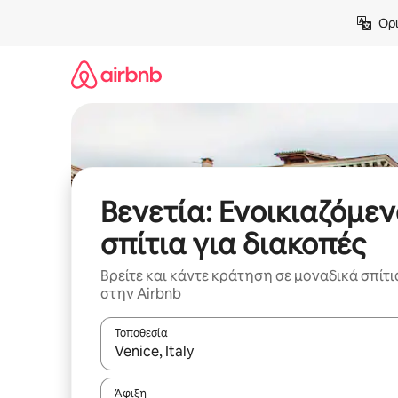
Μετάβαση
Ορι
στο
περιεχόμενο
Βενετία: Ενοικιαζόμε
σπίτια για διακοπές
Βρείτε και κάντε κράτηση σε μοναδικά σπίτι
στην Airbnb
Τοποθεσία
Όταν τα αποτελέσματα είναι διαθέσιμα, μπορείτ
Άφιξη