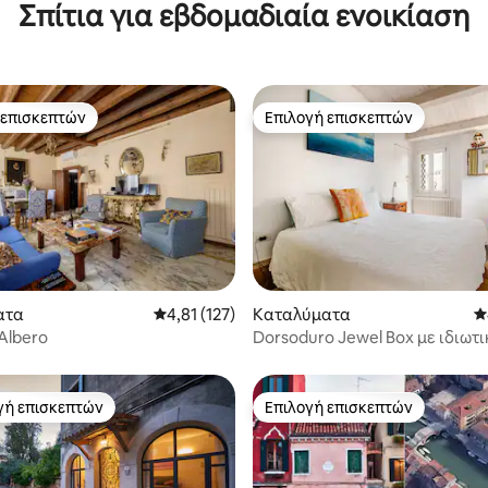
Σπίτια για εβδομαδιαία ενοικίαση
 επισκεπτών
Επιλογή επισκεπτών
 επισκεπτών
Επιλογή επισκεπτών
ατα
Μέση βαθμολογία: 4,81 στα 5, 127 κριτικές
4,81 (127)
Καταλύματα
Μ
στα 5, 112 κριτικές
'Albero
Dorsoduro Jewel Box με ιδιωτ
γή επισκεπτών
Επιλογή επισκεπτών
α επιλογή επισκεπτών
Επιλογή επισκεπτών