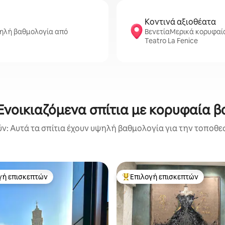
Κοντινά αξιοθέατα
ψηλή βαθμολογία από
ΒενετίαΜερικά κορυφαία 
Teatro La Fenice
 Ενοικιαζόμενα σπίτια με κορυφαία 
: Αυτά τα σπίτια έχουν υψηλή βαθμολογία για την τοποθεσ
γή επισκεπτών
Επιλογή επισκεπτών
α επιλογή επισκεπτών
Κορυφαία επιλογή επισκεπτών