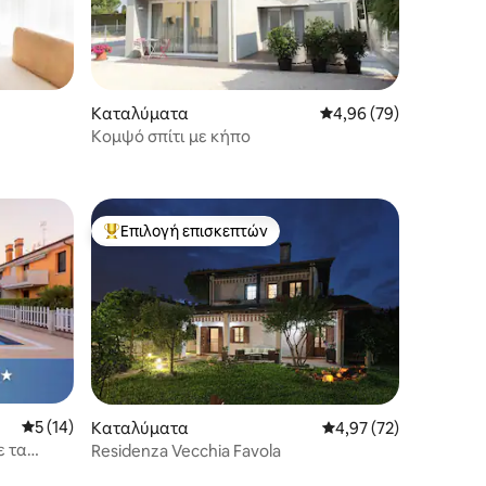
Καταλύματα
Μέση βαθμολογία: 4,96
4,96 (79)
Κομψό σπίτι με κήπο
Επιλογή επισκεπτών
Κορυφαία επιλογή επισκεπτών
Μέση βαθμολογία: 5 στα 5, 14 κριτικές
5 (14)
Καταλύματα
Μέση βαθμολογία: 4,9
4,97 (72)
ε τα
Residenza Vecchia Favola