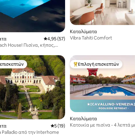
 στα 5, 12 κριτικές
Καταλύματα
Vibra Tahiti Comfort
ατα
Μέση βαθμολογία: 4,95 στα 5, 57 κριτικές
4,95 (57)
ach House! Πισίνα, κήπος,
 επισκεπτών
Επιλογή επισκεπτών
 επισκεπτών
Κορυφαία επιλογή επισκεπτών
5 στα 5, 4 κριτικές
Καταλύματα
Κατοικία με πισίνα - 4 λεπτά μ
ατα
Μέση βαθμολογία: 5 στα 5, 19 κριτικές
5 (19)
πόδια από την παραλία.
 Palladio από την Interhome