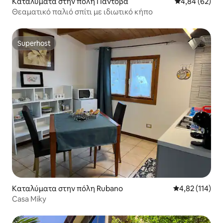
Καταλύματα στην πόλη Πάντοβα
Μέση βαθμολογ
4,84 (62)
Θεαματικό παλιό σπίτι με ιδιωτικό κήπο
Superhost
Superhost
Καταλύματα στην πόλη Rubano
Μέση βαθμολογ
4,82 (114)
Casa Miky