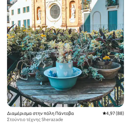
Διαμέρισμα στην πόλη Πάντοβα
Μέση βαθμολογ
4,97 (88)
Στούντιο τέχνης Sherazade