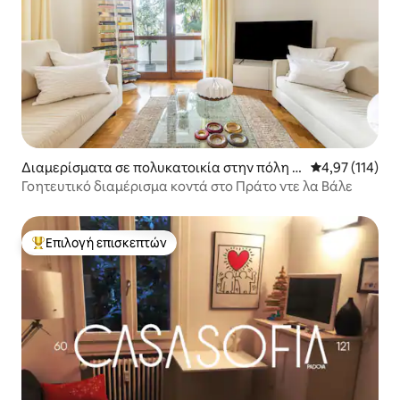
Διαμερίσματα σε πολυκατοικία στην πόλη Π
Μέση βαθμολογ
4,97 (114)
άντοβα
Γοητευτικό διαμέρισμα κοντά στο Πράτο ντε λα Βάλε
Επιλογή επισκεπτών
Κορυφαία επιλογή επισκεπτών