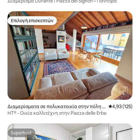
άντοβα
Διαμέρισμα Durante | Piazza dei Signori • Πάντοβα
Επιλογή επισκεπτών
Επιλογή επισκεπτών
Διαμερίσματα σε πολυκατοικία στην πόλη Π
Μέση βαθμολογί
4,93 (125)
άντοβα
HT® - Οικία καλλιτέχνη στην Piazza delle Erbe
Superhost
Superhost