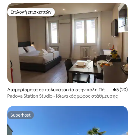
Επιλογή επισκεπτών
Επιλογή επισκεπτών
Διαμερίσματα σε πολυκατοικία στην πόλη Πάντ
Μέση βαθμο
5 (20)
οβα
Padova Station Studio - Ιδιωτικός χώρος στάθμευσης
Superhost
Superhost