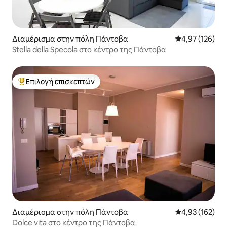
Διαμέρισμα στην πόλη Πάντοβα
Μέση βαθμολογί
4,97 (126)
Stella della Specola στο κέντρο της Πάντοβα
Επιλογή επισκεπτών
Κορυφαία επιλογή επισκεπτών
Διαμέρισμα στην πόλη Πάντοβα
Μέση βαθμολογί
4,93 (162)
Dolce vita στο κέντρο της Πάντοβα