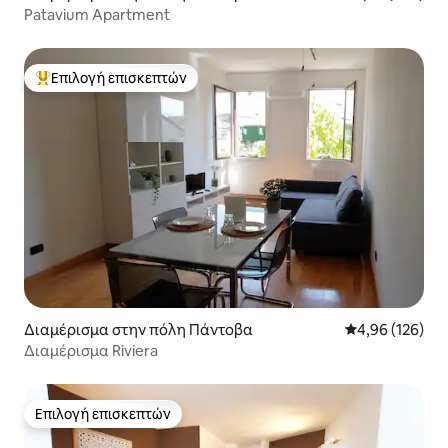
Patavium Apartment
Επιλογή επισκεπτών
Κορυφαία επιλογή επισκεπτών
Διαμέρισμα στην πόλη Πάντοβα
Μέση βαθμολογί
4,96 (126)
Διαμέρισμα Riviera
Επιλογή επισκεπτών
Επιλογή επισκεπτών