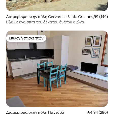
Διαμέρισμα στην πόλη Cervarese Santa Cro
Μέση βαθμολογί
4,99 (149)
ce
B&B Σε ένα σπίτι του δέκατου ένατου αιώνα
Επιλογή επισκεπτών
Επιλογή επισκεπτών
Διαμέρισμα στην πόλη Πάντοβα
Μέση βαθμολογί
4,94 (280)