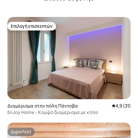
Επιλογή επισκεπτών
Επιλογή επισκεπτών
Διαμέρισμα στην πόλη Πάντοβα
Μέση βαθμολ
4,9 (31)
EnJoy Home - Κομψό διαμέρισμα με κήπο
Superhost
Superhost