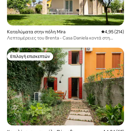
Καταλύματα στην πόλη Mira
Μέση βαθμολογί
4,95 (214)
Λεπτομέρειες του Brenta - Casa Daniela κοντά στη
Βενετία
Επιλογή επισκεπτών
Επιλογή επισκεπτών