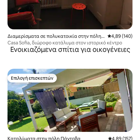
Διαμερίσματα σε πολυκατοικία στην πόλη
Μέση βαθμολογί
4,89 (140)
Πάντοβα
Casa Sofia, διώροφο κατάλυμα στον ιστορικό κέντρο
Ενοικιαζόμενα σπίτια για οικογένειες
Επιλογή επισκεπτών
Επιλογή επισκεπτών
Καταλύματα στην πόλη Πάντοβα
Μέση βαθμολογί
4,89 (157)