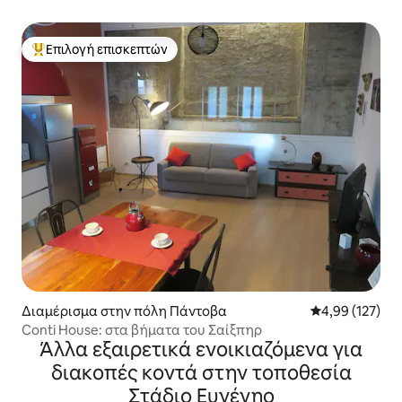
Επιλογή επισκεπτών
Κορυφαία επιλογή επισκεπτών
Διαμέρισμα στην πόλη Πάντοβα
Μέση βαθμολογί
4,99 (127)
Conti House: στα βήματα του Σαίξπηρ
Άλλα εξαιρετικά ενοικιαζόμενα για
διακοπές κοντά στην τοποθεσία
Στάδιο Ευγένηο