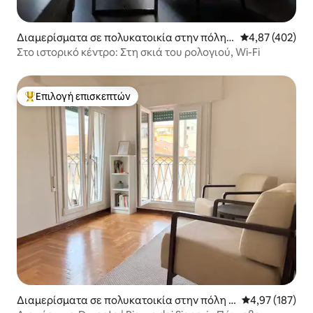
Διαμερίσματα σε πολυκατοικία στην πόλη
Μέση βαθμολογί
4,87 (402)
Πάντοβα
Στο ιστορικό κέντρο: Στη σκιά του ρολογιού, Wi-Fi
Επιλογή επισκεπτών
Κορυφαία επιλογή επισκεπτών
Διαμερίσματα σε πολυκατοικία στην πόλη Π
Μέση βαθμολογί
4,97 (187)