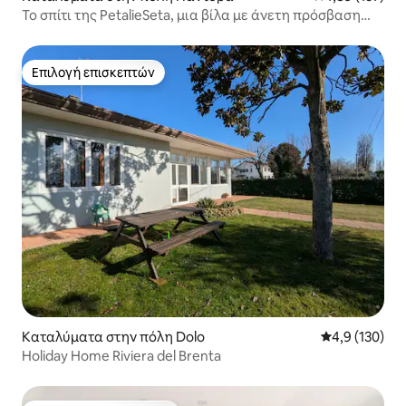
Το σπίτι της PetalieSeta, μια βίλα με άνετη πρόσβαση
στην πόλη.
Επιλογή επισκεπτών
Επιλογή επισκεπτών
Καταλύματα στην πόλη Dolo
Μέση βαθμολογ
4,9 (130)
Holiday Home Riviera del Brenta