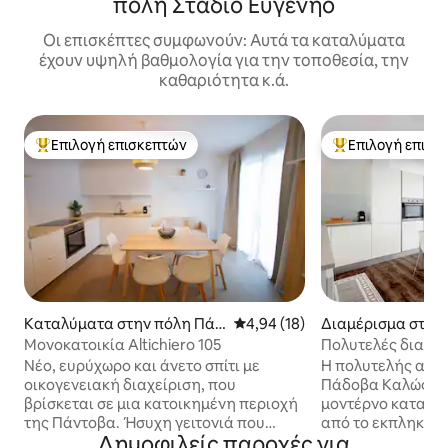
πόλη Στάδιο Ευγένηο
Οι επισκέπτες συμφωνούν: Αυτά τα καταλύματα
έχουν υψηλή βαθμολογία για την τοποθεσία, την
καθαριότητα κ.ά.
Επιλογή επισκεπτών
Επιλογή επισκ
Κορυφαία επιλογή επισκεπτών
Κορυφαία επιλογ
Καταλύματα στην πόλη Πάν
Μέση βαθμολογία: 4,94 στα 5, 
4,94 (18)
Διαμέρισμα στην
τοβα
ντοβα
Μονοκατοικία Altichiero 105
Πολυτελές διαμέρ
Πάδοβα | Κοντά σ
Νέο, ευρύχωρο και άνετο σπίτι με
Η πολυτελής από
Scrovegni
οικογενειακή διαχείριση, που
Πάδοβα Καλώς ήρ
βρίσκεται σε μια κατοικημένη περιοχή
μοντέρνο καταφύγ
της Πάντοβα. Ήσυχη γειτονιά που
από το εκπληκτικ
Δημοφιλείς παροχές για
προσφέρει όλες τις απαραίτητες
Scrovegni! Ένα τέ