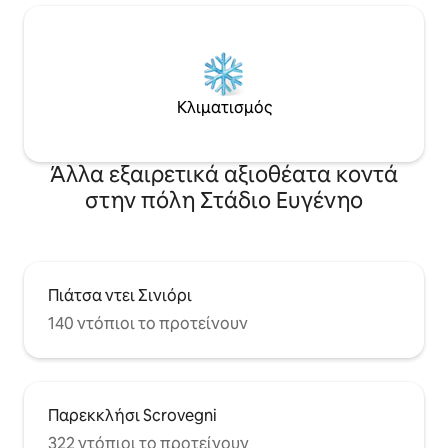
Κλιματισμός
Άλλα εξαιρετικά αξιοθέατα κοντά
στην πόλη Στάδιο Ευγένηο
Πιάτσα ντει Σινιόρι
140 ντόπιοι το προτείνουν
Παρεκκλήσι Scrovegni
322 ντόπιοι το προτείνουν