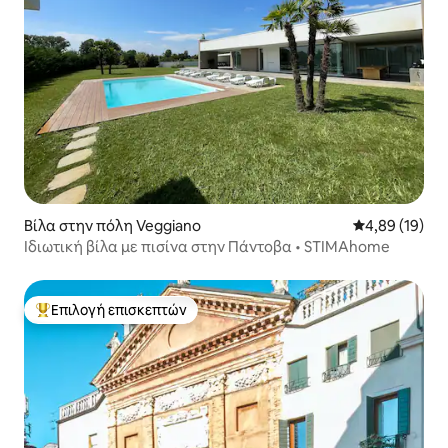
Βίλα στην πόλη Veggiano
Μέση βαθμολογ
4,89 (19)
Ιδιωτική βίλα με πισίνα στην Πάντοβα • STIMAhome
Επιλογή επισκεπτών
Κορυφαία επιλογή επισκεπτών