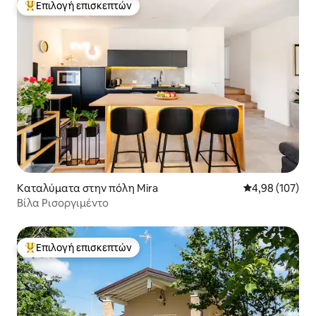
Επιλογή επισκεπτών
Κορυφαία επιλογή επισκεπτών
Καταλύματα στην πόλη Mira
Μέση βαθμολογί
4,98 (107)
Βίλα Ρισοργιμέντο
Επιλογή επισκεπτών
Κορυφαία επιλογή επισκεπτών