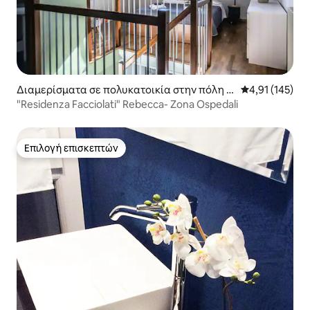
Διαμερίσματα σε πολυκατοικία στην πόλη Π
Μέση βαθμολογ
4,91 (145)
άντοβα
"Residenza Facciolati" Rebecca- Zona Ospedali
Επιλογή επισκεπτών
Επιλογή επισκεπτών