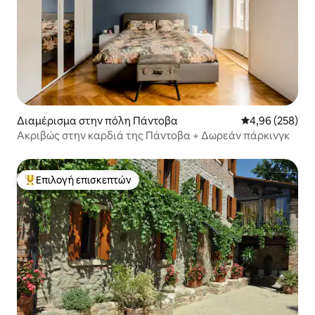
Διαμέρισμα στην πόλη Πάντοβα
Μέση βαθμολογί
4,96 (258)
Ακριβώς στην καρδιά της Πάντοβα + Δωρεάν πάρκινγκ
Επιλογή επισκεπτών
Κορυφαία επιλογή επισκεπτών