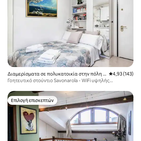
Διαμερίσματα σε πολυκατοικία στην πόλη Π
Μέση βαθμολογί
4,93 (143)
άντοβα
Γοητευτικό στούντιο Savonarola - WiFi υψηλής
ταχύτητας και ποδήλατο
Επιλογή επισκεπτών
Επιλογή επισκεπτών