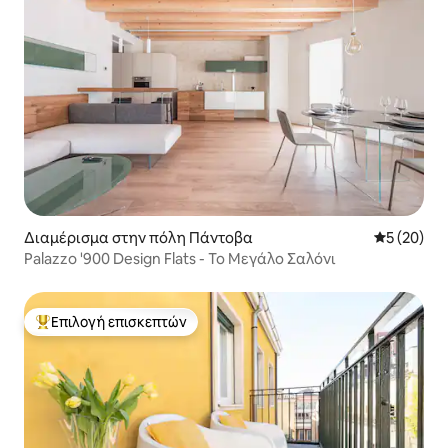
Διαμέρισμα στην πόλη Πάντοβα
Μέση βαθμο
5 (20)
Palazzo '900 Design Flats - Το Μεγάλο Σαλόνι
Επιλογή επισκεπτών
Κορυφαία επιλογή επισκεπτών