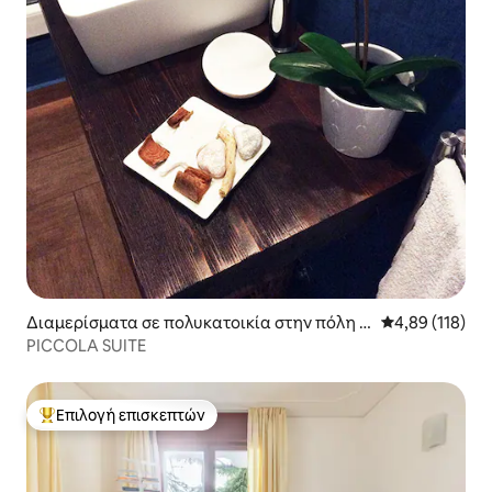
Διαμερίσματα σε πολυκατοικία στην πόλη Π
Μέση βαθμολογί
4,89 (118)
άντοβα
PICCOLA SUITE
Επιλογή επισκεπτών
Κορυφαία επιλογή επισκεπτών