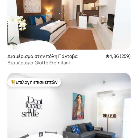
Διαμέρισμα στην πόλη Πάντοβα
Μέση βαθμολογί
4,86 (259)
Διαμέρισμα Giotto Eremitani
Επιλογή επισκεπτών
Κορυφαία επιλογή επισκεπτών