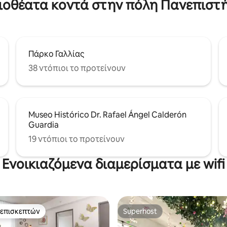
ξιοθέατα κοντά στην πόλη Πανεπιστή
Πάρκο Γαλλίας
38 ντόπιοι το προτείνουν
Museo Histórico Dr. Rafael Ángel Calderón
Guardia
19 ντόπιοι το προτείνουν
Ενοικιαζόμενα διαμερίσματα με wifi
 επισκεπτών
Superhost
 επισκεπτών
Superhost