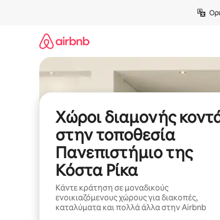
Μετάβαση
Ορι
στο
περιεχόμενο
Χώροι διαμονής κοντ
στην τοποθεσία
Πανεπιστήμιο της
Κόστα Ρίκα
Κάντε κράτηση σε μοναδικούς
ενοικιαζόμενους χώρους για διακοπές,
καταλύματα και πολλά άλλα στην Airbnb