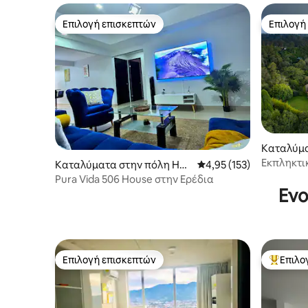
Επιλογή επισκεπτών
Επιλογή
Επιλογή επισκεπτών
Επιλογή
Καταλύμα
dalupe
Εκπληκτικ
Καταλύματα στην πόλη Her
Μέση βαθμολογία: 4,95 
4,95 (153)
λεπτά)- C
edia
Pura Vida 506 House στην Ερέδια
Ενο
Επιλογή επισκεπτών
Επιλο
Επιλογή επισκεπτών
Κορυφαί