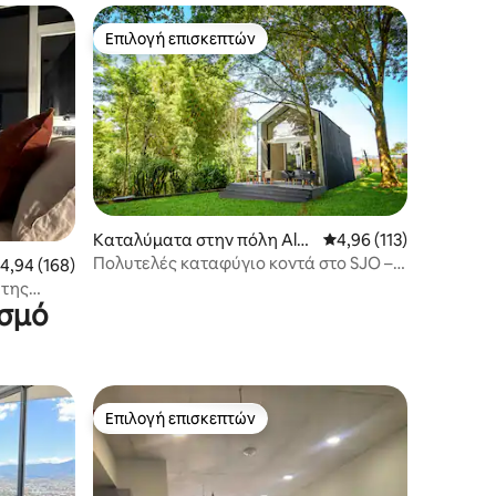
Επιλογή επισκεπτών
Επιλογή επισκεπτών
Καταλύματα στην πόλη Alaj
Μέση βαθμολογία: 4,96
4,96 (113)
uela
Πολυτελές καταφύγιο κοντά στο SJO –
έση βαθμολογία: 4,94 στα 5, 168 κριτικές
4,94 (168)
Φύση, άνεση και στυλ
 της
ισμό
Επιλογή επισκεπτών
Επιλογή επισκεπτών