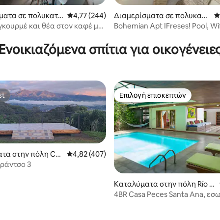
στα 5, 372 κριτικές
ματα σε πολυκατο
Μέση βαθμολογία: 4,77 στα 5, 244 κριτικές
4,77 (244)
Διαμερίσματα σε πολυκατο
Μ
 πόλη San José
ικία στην πόλη Curridabat
γκουρμέ και θέα στον καφέ με
Bohemian Apt IFreses! Pool, Wi
μό
Ενοικιαζόμενα σπίτια για οικογένειε
st
Επιλογή επισκεπτών
st
Επιλογή επισκεπτών
τα στην πόλη Co
Μέση βαθμολογία: 4,82 στα 5, 407 κριτικές
4,82 (407)
de San Isidro
 ράντσο 3
στα 5, 634 κριτικές
Καταλύματα στην πόλη Río O
ro
4BR Casa Peces Santa Ana, εσ
πισίνα και σάουνα!