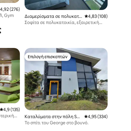
έση βαθμολογία: 4,92 στα 5, 276 κριτικές
4,92 (276)
fi, Gym
Διαμερίσματα σε πολυκατο
Μέση βαθμολογία: 4,83
4,83 (108)
ικία στην πόλη Yoses
Σοφίτα σε πολυκατοικία, εξαιρετική
ς
τοποθεσία.
Επιλογή επισκεπτών
Επιλογή επισκεπτών
Μέση βαθμολογία: 4,9 στα 5, 135 κριτικές
4,9 (135)
ωτερική
Καταλύματα στην πόλη San
Μέση βαθμολογία: 4,95 
4,95 (334)
Isidro
Το σπίτι του George στο βουνό.