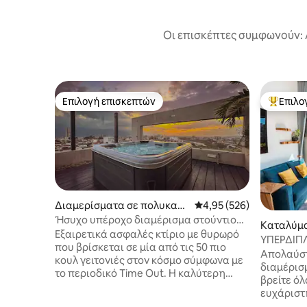
Οι επισκέπτες συμφωνούν: 
Επιλογή επισκεπτών
Επιλο
Επιλογή επισκεπτών
Κορυφαί
Διαμερίσματα σε πολυκατο
Μέση βαθμολογία: 4,95 
4,95 (526)
ικία στην πόλη San José
Ήσυχο υπέροχο διαμέρισμα στούντιο
Καταλύμα
με κρεβάτι queen size + τζακούζι
Εξαιρετικά ασφαλές κτίριο με θυρωρό
azu
ΥΠΕΡΔΙΠΛ
που βρίσκεται σε μία από τις 50 πιο
διαμονή, 
Απολαύστ
κουλ γειτονιές στον κόσμο σύμφωνα με
κλιματισ
διαμέρισ
το περιοδικό Time Out. Η καλύτερη
βρείτε όλ
τοποθεσία στην πόλη !!! Θα σας
ευχάριστ
υποδεχτεί το προσωπικό που θα σας
προνομια