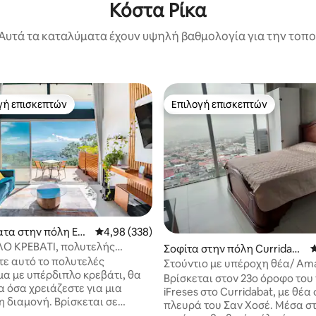
Κόστα Ρίκα
Αυτά τα καταλύματα έχουν υψηλή βαθμολογία για την τοποθ
γή επισκεπτών
Επιλογή επισκεπτών
α επιλογή επισκεπτών
Επιλογή επισκεπτών
στα 5, 526 κριτικές
τα στην πόλη Esc
Μέση βαθμολογία: 4,98 στα 5, 338 κριτικές
4,98 (338)
Ο ΚΡΕΒΑΤΙ, πολυτελής
Σοφίτα στην πόλη Curridaba
Μ
@ HillView, χώροι πρασίνου,
ε αυτό το πολυτελές
t
Στούντιο με υπέροχη θέα/ Am
μός
μα με υπέρδιπλο κρεβάτι, θα
View Studio
Βρίσκεται στον 23ο όροφο του
α όσα χρειάζεστε για μια
iFreses στο Curridabat, με θέα
η διαμονή. Βρίσκεται σε
πλευρά του Σαν Χοσέ. Μέσα σ
κή τοποθεσία, αλλά θα