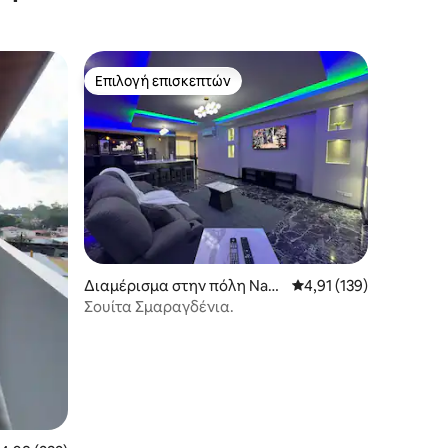
Επιλογή επισκεπτών
Επιλογή επισκεπτών
Διαμέρισμα στην πόλη Nara
Μέση βαθμολογία: 4,91
4,91 (139)
njo de Alajuela
Σουίτα Σμαραγδένια.