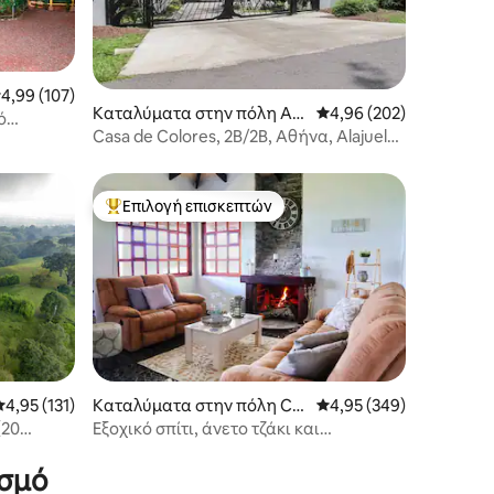
έση βαθμολογία: 4,99 στα 5, 107 κριτικές
4,99 (107)
Καταλύματα στην πόλη At
Μέση βαθμολογία: 4,96 
4,96 (202)
ό
enas
Casa de Colores, 2B/2B, Αθήνα, Alajuela
CR
Επιλογή επισκεπτών
Κορυφαία επιλογή επισκεπτών
Μέση βαθμολογία: 4,95 στα 5, 131 κριτικές
4,95 (131)
Καταλύματα στην πόλη Car
Μέση βαθμολογία: 4,95 
4,95 (349)
tago
(20
Εξοχικό σπίτι, άνετο τζάκι και
εκπληκτική θέα
ισμό