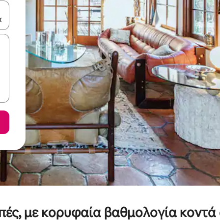
ε να πλοηγηθείτε στη σελίδα με τα κουμπιά πάνω και κάτω βέλους, ν
οπές, με κορυφαία βαθμολογία κοντά