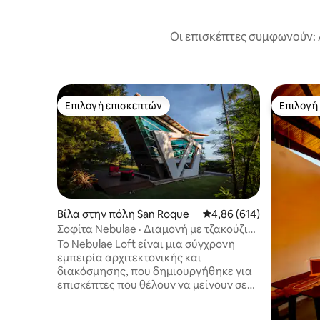
Οι επισκέπτες συμφωνούν: 
Επιλογή επισκεπτών
Επιλογή
Επιλογή επισκεπτών
Επιλογή
Βίλα στην πόλη San Roque
Μέση βαθμολογία: 4,86 
4,86 (614)
Σοφίτα Nebulae · Διαμονή με τζακούζι
και τζάκι εξωτερικού χώρου
Το Nebulae Loft είναι μια σύγχρονη
εμπειρία αρχιτεκτονικής και
διακόσμησης, που δημιουργήθηκε για
επισκέπτες που θέλουν να μείνουν σε
έναν χώρο που τους δίνει την αίσθηση
ότι είναι διαφορετικός, άνετος και