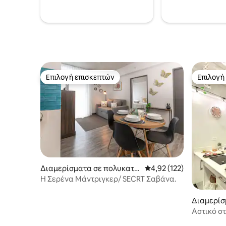
καλά. Η G
Ενδέχεται
διάρκεια
Επιλογή επισκεπτών
Επιλογή
Επιλογή επισκεπτών
Επιλογή
Διαμερίσματα σε πολυκατο
Μέση βαθμολογία: 4,92 
4,92 (122)
ικία στην πόλη San José
Η Σερένα Μάντριγκερ/ SECRT Σαβάνα.
Διαμερίσ
κία στην 
Αστικό στ