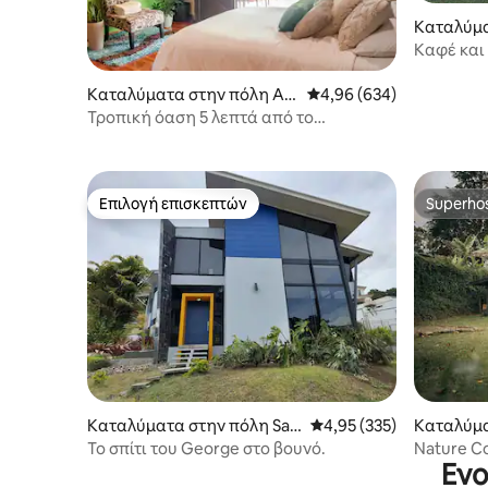
Καταλύμα
ncepción 
Καφέ και
Καταλύματα στην πόλη Ala
Μέση βαθμολογία: 4,96 
4,96 (634)
juela
Τροπική όαση 5 λεπτά από το
αεροδρόμιο SJO με άνετη βεράντα
Επιλογή επισκεπτών
Superho
Επιλογή επισκεπτών
Superho
Καταλύμα
Καταλύματα στην πόλη San
Μέση βαθμολογία: 4,95 
4,95 (335)
del Toro
Isidro
Nature Co
Το σπίτι του George στο βουνό.
Ενο
del Toro