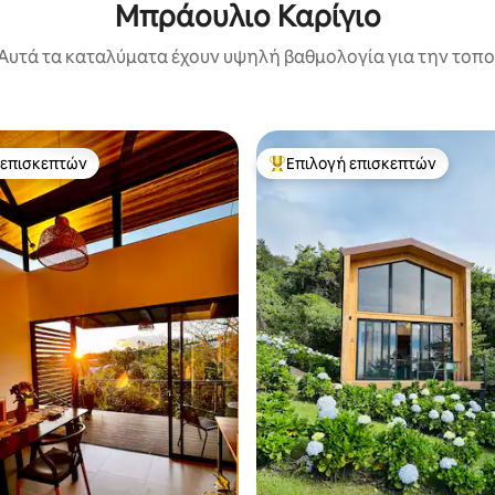
Μπράουλιο Καρίγιο
Αυτά τα καταλύματα έχουν υψηλή βαθμολογία για την τοποθ
 επισκεπτών
Επιλογή επισκεπτών
 επισκεπτών
Κορυφαία επιλογή επισκεπτών
στα 5, 614 κριτικές