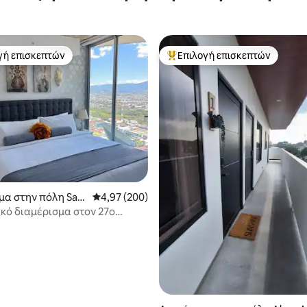
γή επισκεπτών
Επιλογή επισκεπτών
α επιλογή επισκεπτών
Κορυφαία επιλογή επισκεπτών
στα 5, 225 κριτικές
μα στην πόλη San
Μέση βαθμολογία: 4,97 στα 5, 200 κριτικές
4,97 (200)
κό διαμέρισμα στον 27ο
πέρδιπλο κρεβάτι,
μός, πάρκινγκ