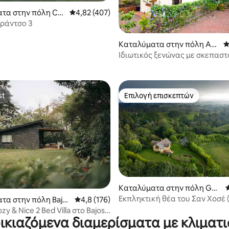
τα στην πόλη Co
Μέση βαθμολογία: 4,82 στα 5, 407 κριτικές
4,82 (407)
de San Isidro
 ράντσο 3
στα 5, 634 κριτικές
Καταλύματα στην πόλη Ate
Μ
nas
Ιδιωτικός ξενώνας με σκεπαστ
τζακούζι κοντά στην Ατένα
st
Επιλογή επισκεπτών
st
Επιλογή επισκεπτών
Καταλύματα στην πόλη Gua
dalupe
Εκπληκτική θέα του Σαν Χοσέ 
τα στην πόλη Bajos
Μέση βαθμολογία: 4,8 στα 5, 176 κριτικές
4,8 (176)
στα 5, 335 κριτικές
λεπτά)- Casa los Cielos
zy & Nice 2 Bed Villa στο Bajos
ικιαζόμενα διαμερίσματα με κλιματ