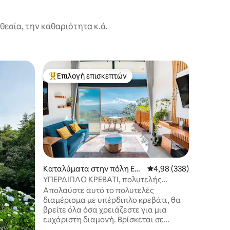
εσία, την καθαριότητα κ.ά.
Ξυλόσπιτ
Επιλογή επισκεπτών
Superho
Κορυφαία επιλογή επισκεπτών
Superho
ela Provi
BLACK TI
ηφαίστε
Το BLACK
ξυλόσπιτ
μπάνιο, 
200 στρε
Κόστα Ρί
απόδραση
οικογένειες. Η καμπίνα π
από φύση
Καταλύματα στην πόλη Esc
Μέση βαθμολογία: 4,98 
4,98 (338)
προσφέρε
azu
ΥΠΕΡΔΙΠΛΟ ΚΡΕΒΑΤΙ, πολυτελής
ηφαίστει
διαμονή, @ HillView, χώροι πρασίνου,
Απολαύστε αυτό το πολυτελές
Κοιλάδα.
κλιματισμός
διαμέρισμα με υπέρδιπλο κρεβάτι, θα
όπως φι
βρείτε όλα όσα χρειάζεστε για μια
κρεβάτι,
ευχάριστη διαμονή. Βρίσκεται σε
παιδικό σ
προνομιακή τοποθεσία, αλλά θα
καμπίνας