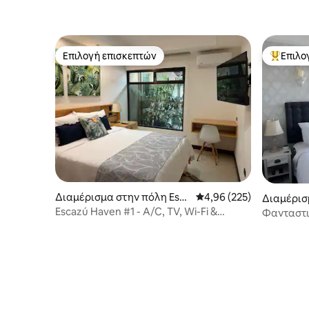
Επιλογή επισκεπτών
Επιλο
Επιλογή επισκεπτών
Κορυφαί
Διαμέρισμα στην πόλη Esca
Μέση βαθμολογία: 4,96 
4,96 (225)
Διαμέρισ
zu
José
Escazú Haven #1 - A/C, TV, Wi-Fi &
Φανταστι
Πάρκινγκ συμπερ.
όροφο, υ
κλιματισ